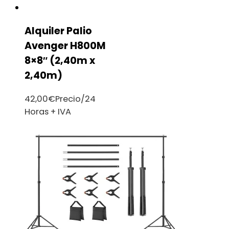
Alquiler Palio
Avenger H800M
8×8″ (2,40m x
2,40m)
42,00
€
Precio/24
Horas + IVA