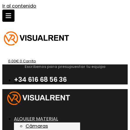
Ir al contenido
0,00
€
0
Carrito
Escribenos para presupuestar tu equipo
+34 616 68 56 36
ALQUILER MATERIAL
Cámaras