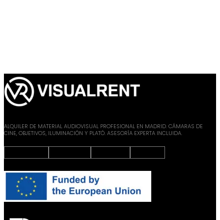
ALQUILER DE MATERIAL AUDIOVISUAL PROFESIONAL EN MADRID. CÁMARAS DE
CINE, OBJETIVOS, ILUMINACIÓN Y PLATÓ. ASESORÍA EXPERTA INCLUIDA.
Instagram
Facebook
X-twitter
Youtube