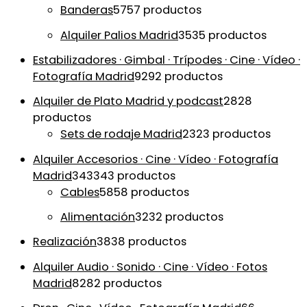
Banderas
57
57 productos
Alquiler Palios Madrid
35
35 productos
Estabilizadores · Gimbal · Trípodes · Cine · Vídeo ·
Fotografía Madrid
92
92 productos
Alquiler de Plato Madrid y podcast
28
28
productos
Sets de rodaje Madrid
23
23 productos
Alquiler Accesorios · Cine · Vídeo · Fotografía
Madrid
343
343 productos
Cables
58
58 productos
Alimentación
32
32 productos
Realización
38
38 productos
Alquiler Audio · Sonido · Cine · Vídeo · Fotos
Madrid
82
82 productos