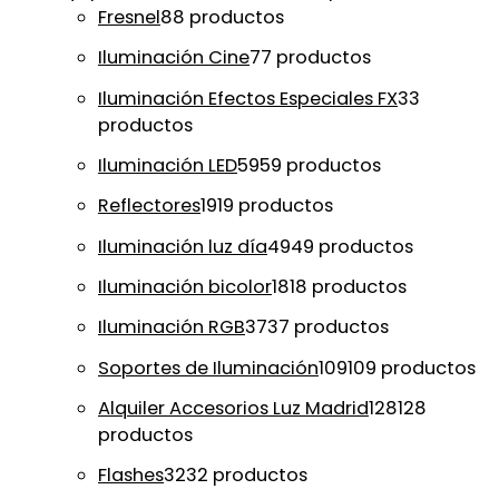
Fresnel
8
8 productos
Iluminación Cine
7
7 productos
Iluminación Efectos Especiales FX
3
3
productos
Iluminación LED
59
59 productos
Reflectores
19
19 productos
Iluminación luz día
49
49 productos
Iluminación bicolor
18
18 productos
Iluminación RGB
37
37 productos
Soportes de Iluminación
109
109 productos
Alquiler Accesorios Luz Madrid
128
128
productos
Flashes
32
32 productos