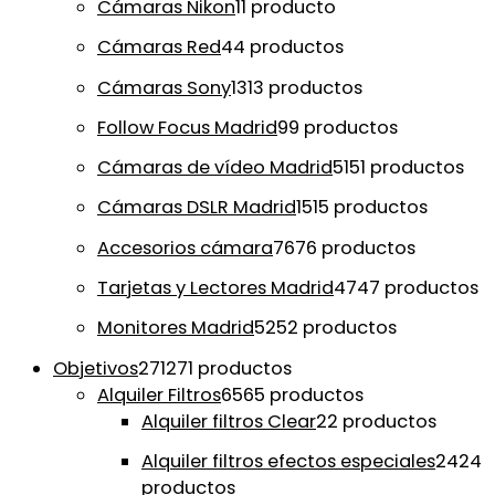
Cámaras Nikon
1
1 producto
Cámaras Red
4
4 productos
Cámaras Sony
13
13 productos
Follow Focus Madrid
9
9 productos
Cámaras de vídeo Madrid
51
51 productos
Cámaras DSLR Madrid
15
15 productos
Accesorios cámara
76
76 productos
Tarjetas y Lectores Madrid
47
47 productos
Monitores Madrid
52
52 productos
Objetivos
271
271 productos
Alquiler Filtros
65
65 productos
Alquiler filtros Clear
2
2 productos
Alquiler filtros efectos especiales
24
24
productos