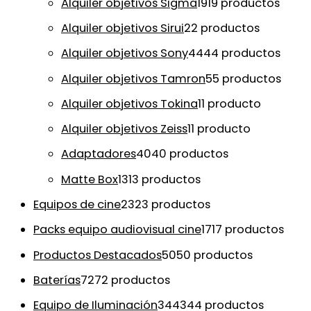
Alquiler objetivos Sigma
19
19 productos
Alquiler objetivos Sirui
2
2 productos
Alquiler objetivos Sony
44
44 productos
Alquiler objetivos Tamron
5
5 productos
Alquiler objetivos Tokina
1
1 producto
Alquiler objetivos Zeiss
1
1 producto
Adaptadores
40
40 productos
Matte Box
13
13 productos
Equipos de cine
23
23 productos
Packs equipo audiovisual cine
17
17 productos
Productos Destacados
50
50 productos
Baterías
72
72 productos
Equipo de Iluminación
344
344 productos