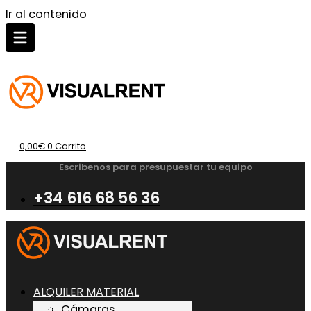
Ir al contenido
0,00
€
0
Carrito
Escribenos para presupuestar tu equipo
+34 616 68 56 36
ALQUILER MATERIAL
Cámaras