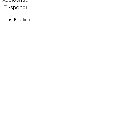
Audiovisual
Español
English