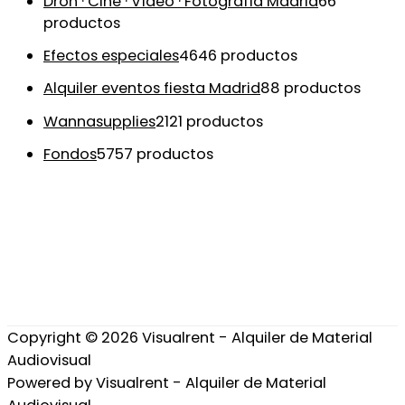
Dron · Cine · Vídeo · Fotografía Madrid
6
6
productos
Efectos especiales
46
46 productos
Alquiler eventos fiesta Madrid
8
8 productos
Wannasupplies
21
21 productos
Fondos
57
57 productos
Copyright © 2026
Visualrent - Alquiler de Material
Audiovisual
Powered by
Visualrent - Alquiler de Material