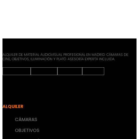
ALQUILER DE MATERIAL AUDIOVISUAL PROFESIONAL EN MADRID. CÁMARAS DE
CINE, OBJETIVOS, ILUMINACIÓN Y PLATÓ. ASESORÍA EXPERTA INCLUIDA.
Instagram
Facebook
X-twitter
Youtube
ALQUILER
CÁMARAS
OBJETIVOS