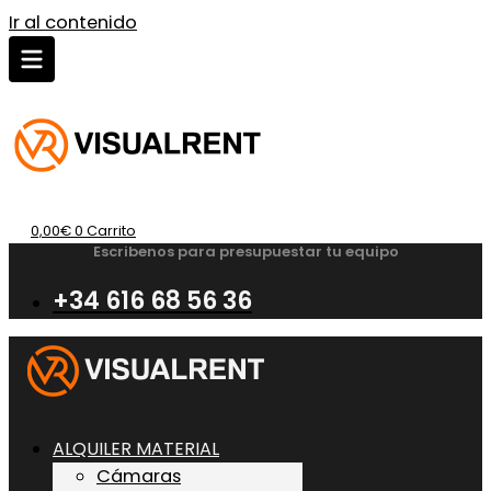
Ir al contenido
0,00
€
0
Carrito
Escribenos para presupuestar tu equipo
+34 616 68 56 36
ALQUILER MATERIAL
Cámaras