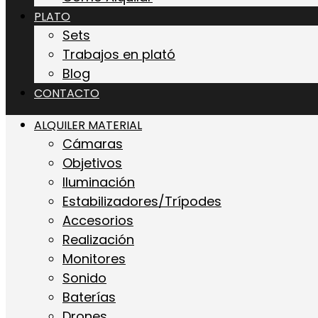
PLATO
Sets
Trabajos en plató
Blog
CONTACTO
ALQUILER MATERIAL
Cámaras
Objetivos
Iluminación
Estabilizadores/Trípodes
Accesorios
Realización
Monitores
Sonido
Baterías
Drones