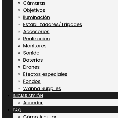
Cámaras
Objetivos
Iluminación
Estabilizadores/Trípodes
Accesorios
Realización
Monitores
Sonido
Baterías
Drones
Efectos especiales
Fondos
Wanna Supplies
INICIAR SESIÓN
Acceder
FAQ
Cómo Alquilar