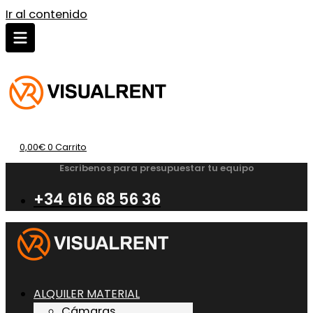
Ir al contenido
0,00
€
0
Carrito
Escribenos para presupuestar tu equipo
+34 616 68 56 36
ALQUILER MATERIAL
Cámaras