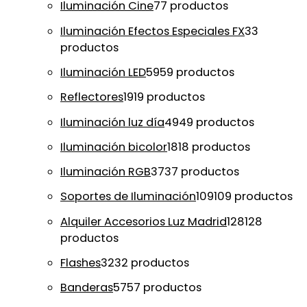
Iluminación Cine
7
7 productos
Iluminación Efectos Especiales FX
3
3
productos
Iluminación LED
59
59 productos
Reflectores
19
19 productos
Iluminación luz día
49
49 productos
Iluminación bicolor
18
18 productos
Iluminación RGB
37
37 productos
Soportes de Iluminación
109
109 productos
Alquiler Accesorios Luz Madrid
128
128
productos
Flashes
32
32 productos
Banderas
57
57 productos