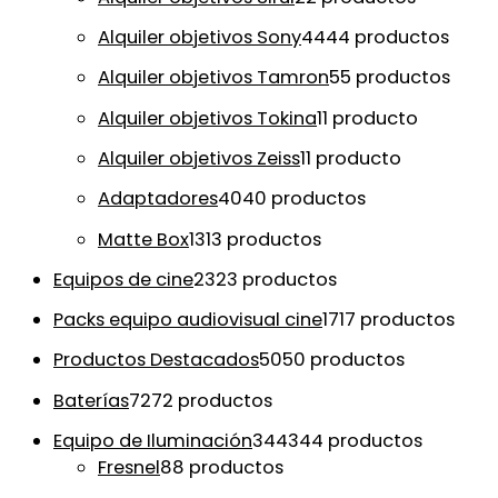
Alquiler objetivos Sony
44
44 productos
Alquiler objetivos Tamron
5
5 productos
Alquiler objetivos Tokina
1
1 producto
Alquiler objetivos Zeiss
1
1 producto
Adaptadores
40
40 productos
Matte Box
13
13 productos
Equipos de cine
23
23 productos
Packs equipo audiovisual cine
17
17 productos
Productos Destacados
50
50 productos
Baterías
72
72 productos
Equipo de Iluminación
344
344 productos
Fresnel
8
8 productos