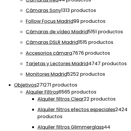
Cámaras Sony
13
13 productos
Follow Focus Madrid
9
9 productos
Cámaras de vídeo Madrid
51
51 productos
Cámaras DSLR Madrid
15
15 productos
Accesorios cámara
76
76 productos
Tarjetas y Lectores Madrid
47
47 productos
Monitores Madrid
52
52 productos
Objetivos
271
271 productos
Alquiler Filtros
65
65 productos
Alquiler filtros Clear
2
2 productos
Alquiler filtros efectos especiales
24
24
productos
Alquiler filtros Glimmerglass
4
4