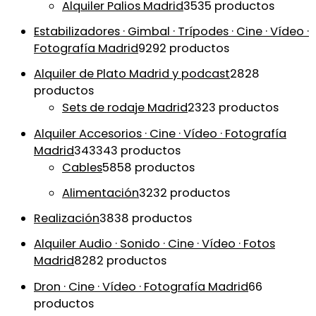
Alquiler Palios Madrid
35
35 productos
Estabilizadores · Gimbal · Trípodes · Cine · Vídeo ·
Fotografía Madrid
92
92 productos
Alquiler de Plato Madrid y podcast
28
28
productos
Sets de rodaje Madrid
23
23 productos
Alquiler Accesorios · Cine · Vídeo · Fotografía
Madrid
343
343 productos
Cables
58
58 productos
Alimentación
32
32 productos
Realización
38
38 productos
Alquiler Audio · Sonido · Cine · Vídeo · Fotos
Madrid
82
82 productos
Dron · Cine · Vídeo · Fotografía Madrid
6
6
productos