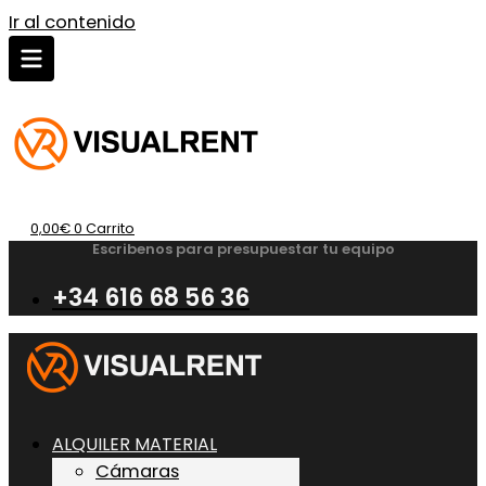
Ir al contenido
0,00
€
0
Carrito
Escribenos para presupuestar tu equipo
+34 616 68 56 36
ALQUILER MATERIAL
Cámaras