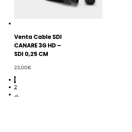
Venta Cable SDI
CANARE 3G HD –
SDI 0,25 CM
23,00
€
1
2
→