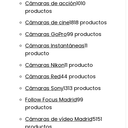
Cámaras de acción
10
10
productos
Cámaras de cine
18
18 productos
Cámaras GoPro
9
9 productos
Cámaras Instantáneas
1
1
producto
Cámaras Nikon
1
1 producto
Cámaras Red
4
4 productos
Cámaras Sony
13
13 productos
Follow Focus Madrid
9
9
productos
Cámaras de vídeo Madrid
51
51
productos