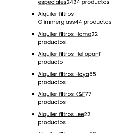
especiales
24
24 productos
Alquiler filtros
Glimmerglass
4
4 productos
Alquiler filtros Hama
2
2
productos
Alquiler filtros Heliopan
1
1
producto
Alquiler filtros Hoya
5
5
productos
Alquiler filtros K&F
7
7
productos
Alquiler filtros Lee
2
2
productos