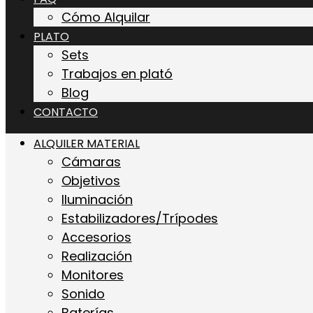
Cómo Alquilar
PLATO
Sets
Trabajos en plató
Blog
CONTACTO
ALQUILER MATERIAL
Cámaras
Objetivos
Iluminación
Estabilizadores/Trípodes
Accesorios
Realización
Monitores
Sonido
Baterías