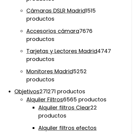
Cámaras DSLR Madrid
15
15
productos
Accesorios cámara
76
76
productos
Tarjetas y Lectores Madrid
47
47
productos
Monitores Madrid
52
52
productos
Objetivos
271
271 productos
Alquiler Filtros
65
65 productos
Alquiler filtros Clear
2
2
productos
Alquiler filtros efectos