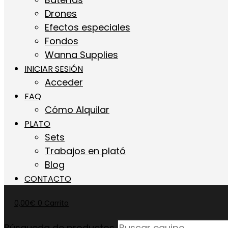
Drones
Efectos especiales
Fondos
Wanna Supplies
INICIAR SESIÓN
Acceder
FAQ
Cómo Alquilar
PLATO
Sets
Trabajos en plató
Blog
CONTACTO
0,00
€
0
Carrito
Búsqueda de productos