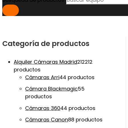
Categoría de productos
Alquiler Cámaras Madrid
212
212
productos
Cámaras Arri
4
4 productos
Cámara Blackmagic
5
5
productos
Cámaras 360
4
4 productos
Cámaras Canon
8
8 productos