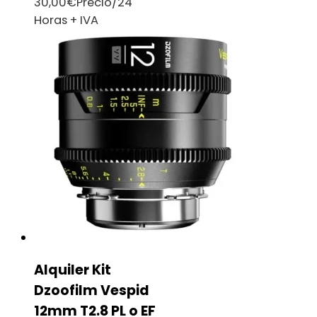
30,00
€
Precio/24
Horas + IVA
Alquiler Kit
Dzoofilm Vespid
12mm T2.8 PL o EF