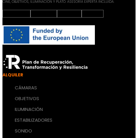
CINE, OBJETIVOS, ILUMINACIÓN Y PLATÓ. ASESORÍA EXPERTA INCLUIDA.
Instagram
Facebook
X-twitter
Youtube
ALQUILER
CÁMARAS
OBJETIVOS
ILUMINACIÓN
ESTABILIZADORES
SONIDO