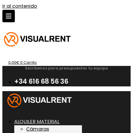
Ir al contenido
0,00
€
0
Carrito
Escribenos para presupuestar tu equipo
+34 616 68 56 36
ALQUILER MATERIAL
Cámaras