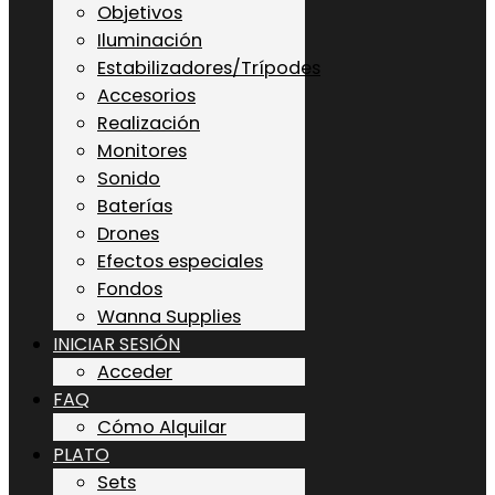
Objetivos
Iluminación
Estabilizadores/Trípodes
Accesorios
Realización
Monitores
Sonido
Baterías
Drones
Efectos especiales
Fondos
Wanna Supplies
INICIAR SESIÓN
Acceder
FAQ
Cómo Alquilar
PLATO
Sets