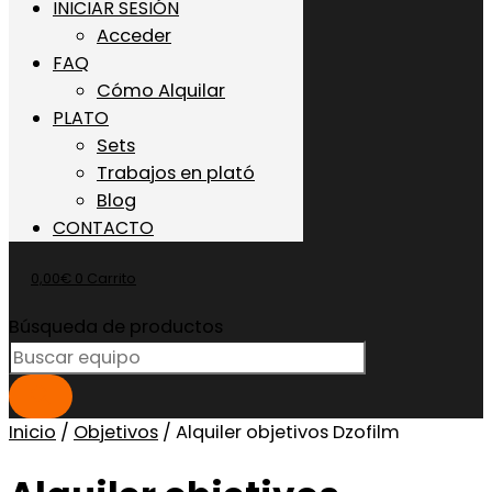
INICIAR SESIÓN
Acceder
FAQ
Cómo Alquilar
PLATO
Sets
Trabajos en plató
Blog
CONTACTO
0,00
€
0
Carrito
Búsqueda de productos
Inicio
/
Objetivos
/ Alquiler objetivos Dzofilm