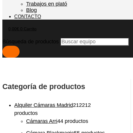
Trabajos en plató
Blog
CONTACTO
0,00
€
0
Carrito
Búsqueda de productos
Categoría de productos
Alquiler Cámaras Madrid
212
212
productos
Cámaras Arri
4
4 productos