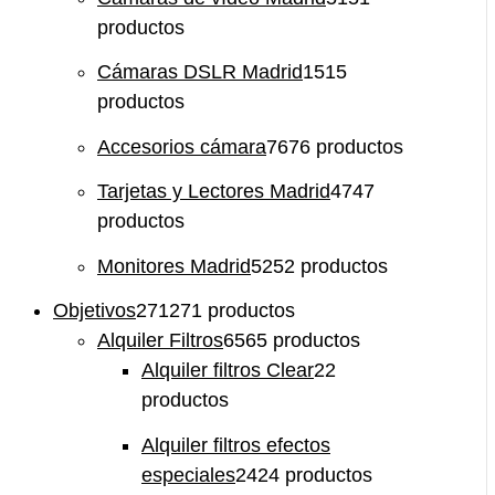
productos
Cámaras DSLR Madrid
15
15
productos
Accesorios cámara
76
76 productos
Tarjetas y Lectores Madrid
47
47
productos
Monitores Madrid
52
52 productos
Objetivos
271
271 productos
Alquiler Filtros
65
65 productos
Alquiler filtros Clear
2
2
productos
Alquiler filtros efectos
especiales
24
24 productos