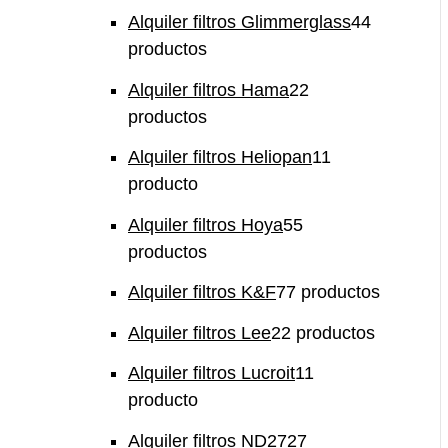
Alquiler filtros Glimmerglass
4
4
productos
Alquiler filtros Hama
2
2
productos
Alquiler filtros Heliopan
1
1
producto
Alquiler filtros Hoya
5
5
productos
Alquiler filtros K&F
7
7 productos
Alquiler filtros Lee
2
2 productos
Alquiler filtros Lucroit
1
1
producto
Alquiler filtros ND
27
27