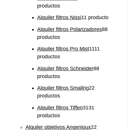
productos
Alquiler filtros Nissi
1
1 producto
Alquiler filtros Polarizadores
8
8
productos
Alquiler filtros Pro Mist
11
11
productos
Alquiler filtros Schneider
8
8
productos
Alquiler filtros Smallrig
2
2
productos
Alquiler filtros Tiffen
31
31
productos
Alquiler objetivos Angenioux
2
2