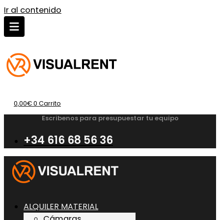
Ir al contenido
0,00
€
0
Carrito
Escribenos para presupuestar tu equipo
+34 616 68 56 36
ALQUILER MATERIAL
Cámaras