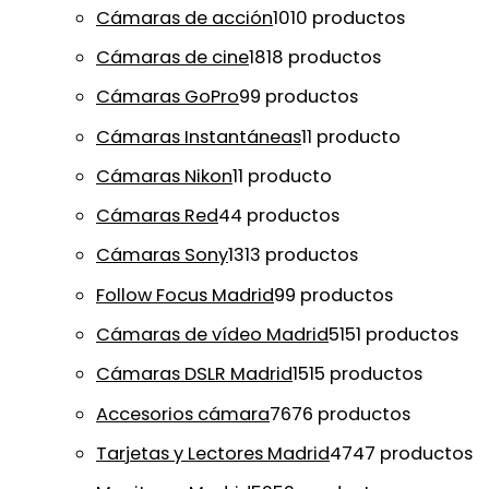
Cámaras de acción
10
10 productos
Cámaras de cine
18
18 productos
Cámaras GoPro
9
9 productos
Cámaras Instantáneas
1
1 producto
Cámaras Nikon
1
1 producto
Cámaras Red
4
4 productos
Cámaras Sony
13
13 productos
Follow Focus Madrid
9
9 productos
Cámaras de vídeo Madrid
51
51 productos
Cámaras DSLR Madrid
15
15 productos
Accesorios cámara
76
76 productos
Tarjetas y Lectores Madrid
47
47 productos