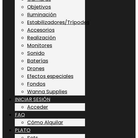
Objetivos
Iluminación
Estabilizadores/Trípodes
Accesorios
Realización
Monitores
Sonido
Baterías
Drones
Efectos especiales
Fondos
Wanna Supplies
INICIAR SESIÓN
Acceder
FAQ
Cómo Alquilar
PLATO
Sets