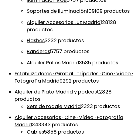
Iluminación RGB
37
37 productos
Soportes de Iluminación
109
109 productos
Alquiler Accesorios Luz Madrid
128
128
productos
Flashes
32
32 productos
Banderas
57
57 productos
Alquiler Palios Madrid
35
35 productos
Estabilizadores · Gimbal · Trípodes · Cine · Vídeo ·
Fotografía Madrid
92
92 productos
Alquiler de Plato Madrid y podcast
28
28
productos
Sets de rodaje Madrid
23
23 productos
Alquiler Accesorios · Cine · Vídeo · Fotografía
Madrid
343
343 productos
Cables
58
58 productos