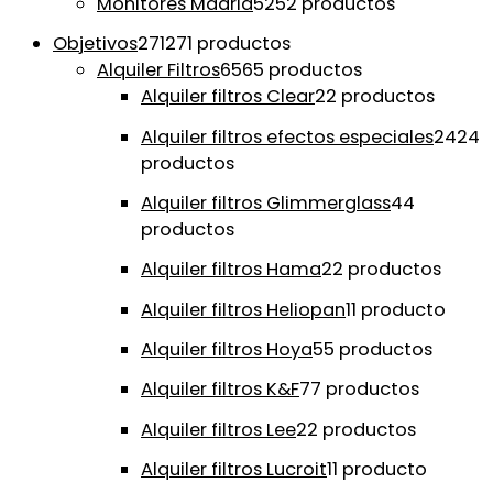
Monitores Madrid
52
52 productos
Objetivos
271
271 productos
Alquiler Filtros
65
65 productos
Alquiler filtros Clear
2
2 productos
Alquiler filtros efectos especiales
24
24
productos
Alquiler filtros Glimmerglass
4
4
productos
Alquiler filtros Hama
2
2 productos
Alquiler filtros Heliopan
1
1 producto
Alquiler filtros Hoya
5
5 productos
Alquiler filtros K&F
7
7 productos
Alquiler filtros Lee
2
2 productos
Alquiler filtros Lucroit
1
1 producto