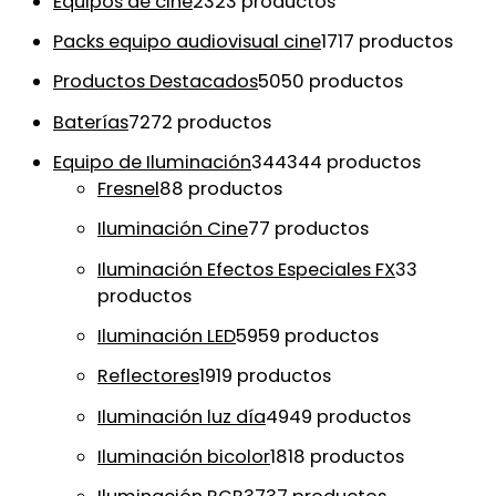
Equipos de cine
23
23 productos
Packs equipo audiovisual cine
17
17 productos
Productos Destacados
50
50 productos
Baterías
72
72 productos
Equipo de Iluminación
344
344 productos
Fresnel
8
8 productos
Iluminación Cine
7
7 productos
Iluminación Efectos Especiales FX
3
3
productos
Iluminación LED
59
59 productos
Reflectores
19
19 productos
Iluminación luz día
49
49 productos
Iluminación bicolor
18
18 productos