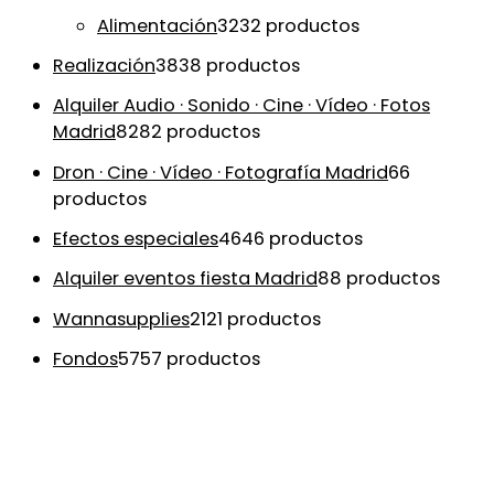
Alimentación
32
32 productos
Realización
38
38 productos
Alquiler Audio · Sonido · Cine · Vídeo · Fotos
Madrid
82
82 productos
Dron · Cine · Vídeo · Fotografía Madrid
6
6
productos
Efectos especiales
46
46 productos
Alquiler eventos fiesta Madrid
8
8 productos
Wannasupplies
21
21 productos
Fondos
57
57 productos