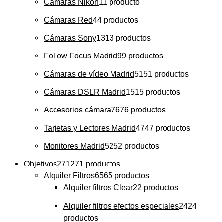
Cámaras Nikon
1
1 producto
Cámaras Red
4
4 productos
Cámaras Sony
13
13 productos
Follow Focus Madrid
9
9 productos
Cámaras de vídeo Madrid
51
51 productos
Cámaras DSLR Madrid
15
15 productos
Accesorios cámara
76
76 productos
Tarjetas y Lectores Madrid
47
47 productos
Monitores Madrid
52
52 productos
Objetivos
271
271 productos
Alquiler Filtros
65
65 productos
Alquiler filtros Clear
2
2 productos
Alquiler filtros efectos especiales
24
24
productos