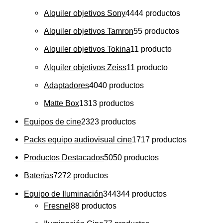
Alquiler objetivos Sony
44
44 productos
Alquiler objetivos Tamron
5
5 productos
Alquiler objetivos Tokina
1
1 producto
Alquiler objetivos Zeiss
1
1 producto
Adaptadores
40
40 productos
Matte Box
13
13 productos
Equipos de cine
23
23 productos
Packs equipo audiovisual cine
17
17 productos
Productos Destacados
50
50 productos
Baterías
72
72 productos
Equipo de Iluminación
344
344 productos
Fresnel
8
8 productos