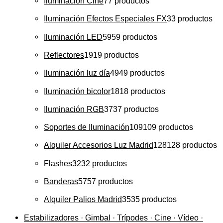
Iluminación Cine
7
7 productos
Iluminación Efectos Especiales FX
3
3 productos
Iluminación LED
59
59 productos
Reflectores
19
19 productos
Iluminación luz día
49
49 productos
Iluminación bicolor
18
18 productos
Iluminación RGB
37
37 productos
Soportes de Iluminación
109
109 productos
Alquiler Accesorios Luz Madrid
128
128 productos
Flashes
32
32 productos
Banderas
57
57 productos
Alquiler Palios Madrid
35
35 productos
Estabilizadores · Gimbal · Trípodes · Cine · Vídeo ·