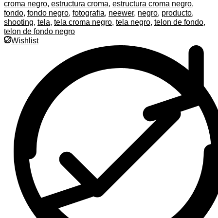
croma negro
,
estructura croma
,
estructura croma negro
,
fondo
,
fondo negro
,
fotografia
,
neewer
,
negro
,
producto
,
shooting
,
tela
,
tela croma negro
,
tela negro
,
telon de fondo
,
telon de fondo negro
Wishlist