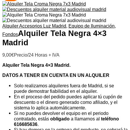
Alquiler Accesorios Luz Madrid
,
Equipo de Iluminación
,
Alquiler Tela Negra 4×3
Fondos
Madrid
9,00
€
Precio/24 Horas + IVA
Alquiler Tela Negra 4×3 Madrid.
DATOS A TENER EN CUENTA EN UN ALQUILER
Solo realizamos alquileres fuera de Madrid, si se
puede demostrar fiabilidad en el alquiler.
En el proceso del pedido puedes aplicar tú cupón de
descuento o el dinero generado como afiliado, y el
sistema lo aplica automáticamente.
Si no puedes devolver el equipo en el periodo
contratado, estás
obligado
a llamarnos al
teléfono
616685636
.
Si hay demora en la entrega del producto, se cobrará la