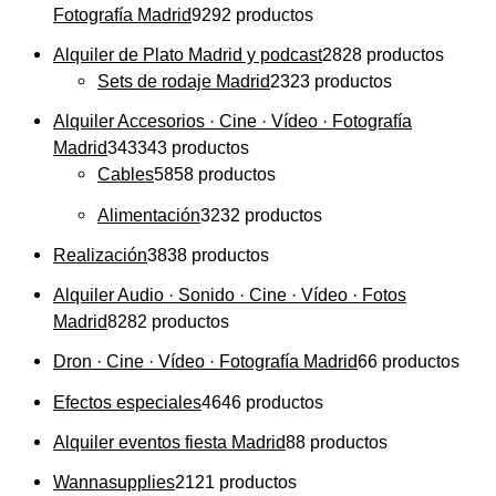
Fotografía Madrid
92
92 productos
Alquiler de Plato Madrid y podcast
28
28 productos
Sets de rodaje Madrid
23
23 productos
Alquiler Accesorios · Cine · Vídeo · Fotografía
Madrid
343
343 productos
Cables
58
58 productos
Alimentación
32
32 productos
Realización
38
38 productos
Alquiler Audio · Sonido · Cine · Vídeo · Fotos
Madrid
82
82 productos
Dron · Cine · Vídeo · Fotografía Madrid
6
6 productos
Efectos especiales
46
46 productos
Alquiler eventos fiesta Madrid
8
8 productos
Wannasupplies
21
21 productos