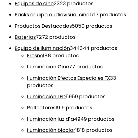
Equipos de cine
23
23 productos
Packs equipo audiovisual cine
17
17 productos
Productos Destacados
50
50 productos
Baterías
72
72 productos
Equipo de Iluminación
344
344 productos
Fresnel
8
8 productos
Iluminación Cine
7
7 productos
Iluminación Efectos Especiales FX
3
3
productos
Iluminación LED
59
59 productos
Reflectores
19
19 productos
Iluminación luz día
49
49 productos
Iluminación bicolor
18
18 productos