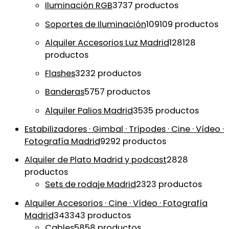
Iluminación RGB
37
37 productos
Soportes de Iluminación
109
109 productos
Alquiler Accesorios Luz Madrid
128
128
productos
Flashes
32
32 productos
Banderas
57
57 productos
Alquiler Palios Madrid
35
35 productos
Estabilizadores · Gimbal · Trípodes · Cine · Vídeo ·
Fotografía Madrid
92
92 productos
Alquiler de Plato Madrid y podcast
28
28
productos
Sets de rodaje Madrid
23
23 productos
Alquiler Accesorios · Cine · Vídeo · Fotografía
Madrid
343
343 productos
Cables
58
58 productos