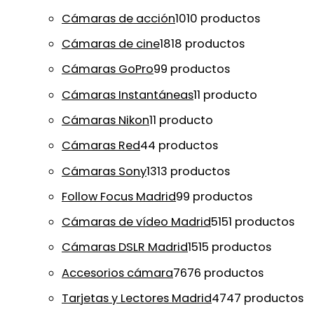
Cámaras de acción
10
10 productos
Cámaras de cine
18
18 productos
Cámaras GoPro
9
9 productos
Cámaras Instantáneas
1
1 producto
Cámaras Nikon
1
1 producto
Cámaras Red
4
4 productos
Cámaras Sony
13
13 productos
Follow Focus Madrid
9
9 productos
Cámaras de vídeo Madrid
51
51 productos
Cámaras DSLR Madrid
15
15 productos
Accesorios cámara
76
76 productos
Tarjetas y Lectores Madrid
47
47 productos