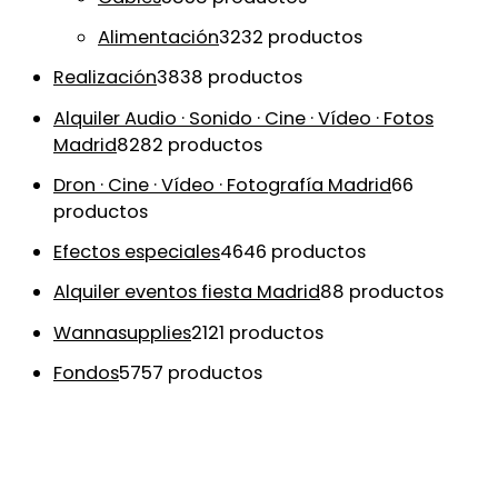
Alimentación
32
32 productos
Realización
38
38 productos
Alquiler Audio · Sonido · Cine · Vídeo · Fotos
Madrid
82
82 productos
Dron · Cine · Vídeo · Fotografía Madrid
6
6
productos
Efectos especiales
46
46 productos
Alquiler eventos fiesta Madrid
8
8 productos
Wannasupplies
21
21 productos
Fondos
57
57 productos