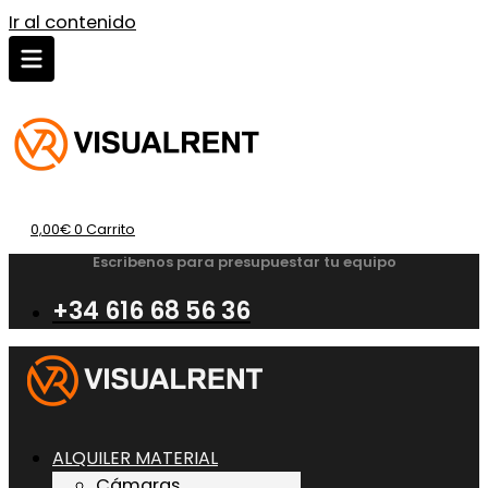
Ir al contenido
0,00
€
0
Carrito
Escribenos para presupuestar tu equipo
+34 616 68 56 36
ALQUILER MATERIAL
Cámaras