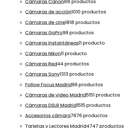
Cámaras Canon
8
8 productos
Cámaras de acción
10
10 productos
Cámaras de cine
18
18 productos
Cámaras GoPro
9
9 productos
Cámaras Instantáneas
1
1 producto
Cámaras Nikon
1
1 producto
Cámaras Red
4
4 productos
Cámaras Sony
13
13 productos
Follow Focus Madrid
9
9 productos
Cámaras de vídeo Madrid
51
51 productos
Cámaras DSLR Madrid
15
15 productos
Accesorios cámara
76
76 productos
Tarjetas y Lectores Madrid
47
47 productos