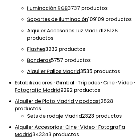
Iluminación RGB
37
37 productos
Soportes de Iluminación
109
109 productos
Alquiler Accesorios Luz Madrid
128
128
productos
Flashes
32
32 productos
Banderas
57
57 productos
Alquiler Palios Madrid
35
35 productos
Estabilizadores · Gimbal · Trípodes · Cine · Vídeo ·
Fotografía Madrid
92
92 productos
Alquiler de Plato Madrid y podcast
28
28
productos
Sets de rodaje Madrid
23
23 productos
Alquiler Accesorios · Cine · Vídeo · Fotografía
Madrid
343
343 productos