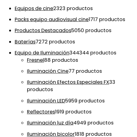
Equipos de cine
23
23 productos
Packs equipo audiovisual cine
17
17 productos
Productos Destacados
50
50 productos
Baterías
72
72 productos
Equipo de Iluminación
344
344 productos
Fresnel
8
8 productos
Iluminación Cine
7
7 productos
Iluminación Efectos Especiales FX
3
3
productos
Iluminación LED
59
59 productos
Reflectores
19
19 productos
Iluminación luz día
49
49 productos
Iluminación bicolor
18
18 productos