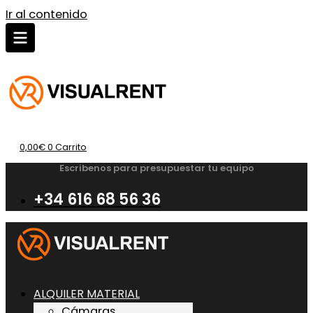
Ir al contenido
0,00
€
0
Carrito
Escribenos para presupuestar tu equipo
+34 616 68 56 36
ALQUILER MATERIAL
Cámaras