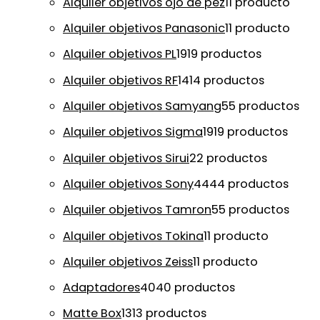
Alquiler objetivos ojo de pez
1
1 producto
Alquiler objetivos Panasonic
1
1 producto
Alquiler objetivos PL
19
19 productos
Alquiler objetivos RF
14
14 productos
Alquiler objetivos Samyang
5
5 productos
Alquiler objetivos Sigma
19
19 productos
Alquiler objetivos Sirui
2
2 productos
Alquiler objetivos Sony
44
44 productos
Alquiler objetivos Tamron
5
5 productos
Alquiler objetivos Tokina
1
1 producto
Alquiler objetivos Zeiss
1
1 producto
Adaptadores
40
40 productos
Matte Box
13
13 productos