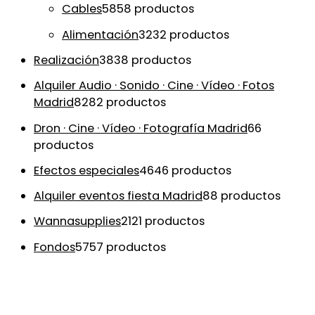
Cables
58
58 productos
Alimentación
32
32 productos
Realización
38
38 productos
Alquiler Audio · Sonido · Cine · Vídeo · Fotos
Madrid
82
82 productos
Dron · Cine · Vídeo · Fotografía Madrid
6
6
productos
Efectos especiales
46
46 productos
Alquiler eventos fiesta Madrid
8
8 productos
Wannasupplies
21
21 productos
Fondos
57
57 productos