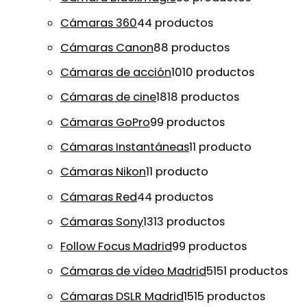
Cámaras 360
4
4 productos
Cámaras Canon
8
8 productos
Cámaras de acción
10
10 productos
Cámaras de cine
18
18 productos
Cámaras GoPro
9
9 productos
Cámaras Instantáneas
1
1 producto
Cámaras Nikon
1
1 producto
Cámaras Red
4
4 productos
Cámaras Sony
13
13 productos
Follow Focus Madrid
9
9 productos
Cámaras de vídeo Madrid
51
51 productos
Cámaras DSLR Madrid
15
15 productos