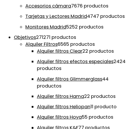
Accesorios cámara
76
76 productos
Tarjetas y Lectores Madrid
47
47 productos
Monitores Madrid
52
52 productos
Objetivos
271
271 productos
Alquiler Filtros
65
65 productos
Alquiler filtros Clear
2
2 productos
Alquiler filtros efectos especiales
24
24
productos
Alquiler filtros Glimmerglass
4
4
productos
Alquiler filtros Hama
2
2 productos
Alquiler filtros Heliopan
1
1 producto
Alquiler filtros Hoya
5
5 productos
Alquiler filtros K&F
7
7 productos