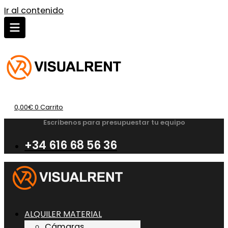
Ir al contenido
0,00
€
0
Carrito
Escribenos para presupuestar tu equipo
+34 616 68 56 36
ALQUILER MATERIAL
Cámaras