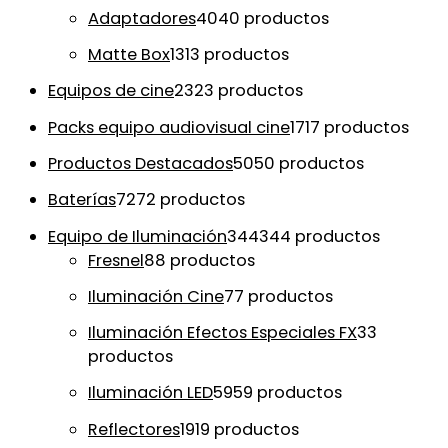
Adaptadores
40
40 productos
Matte Box
13
13 productos
Equipos de cine
23
23 productos
Packs equipo audiovisual cine
17
17 productos
Productos Destacados
50
50 productos
Baterías
72
72 productos
Equipo de Iluminación
344
344 productos
Fresnel
8
8 productos
Iluminación Cine
7
7 productos
Iluminación Efectos Especiales FX
3
3
productos
Iluminación LED
59
59 productos
Reflectores
19
19 productos