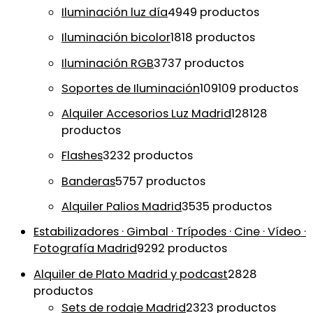
Iluminación luz día
49
49 productos
Iluminación bicolor
18
18 productos
Iluminación RGB
37
37 productos
Soportes de Iluminación
109
109 productos
Alquiler Accesorios Luz Madrid
128
128
productos
Flashes
32
32 productos
Banderas
57
57 productos
Alquiler Palios Madrid
35
35 productos
Estabilizadores · Gimbal · Trípodes · Cine · Vídeo ·
Fotografía Madrid
92
92 productos
Alquiler de Plato Madrid y podcast
28
28
productos
Sets de rodaje Madrid
23
23 productos