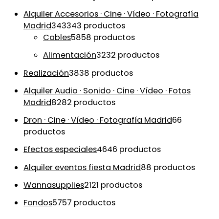
Alquiler Accesorios · Cine · Vídeo · Fotografía
Madrid
343
343 productos
Cables
58
58 productos
Alimentación
32
32 productos
Realización
38
38 productos
Alquiler Audio · Sonido · Cine · Vídeo · Fotos
Madrid
82
82 productos
Dron · Cine · Vídeo · Fotografía Madrid
6
6
productos
Efectos especiales
46
46 productos
Alquiler eventos fiesta Madrid
8
8 productos
Wannasupplies
21
21 productos
Fondos
57
57 productos