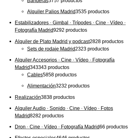
Banderas
57
57 productos
Alquiler Palios Madrid
35
35 productos
Estabilizadores · Gimbal · Trípodes · Cine · Vídeo ·
Fotografía Madrid
92
92 productos
Alquiler de Plato Madrid y podcast
28
28 productos
Sets de rodaje Madrid
23
23 productos
Alquiler Accesorios · Cine · Vídeo · Fotografía
Madrid
343
343 productos
Cables
58
58 productos
Alimentación
32
32 productos
Realización
38
38 productos
Alquiler Audio · Sonido · Cine · Vídeo · Fotos
Madrid
82
82 productos
Dron · Cine · Vídeo · Fotografía Madrid
6
6 productos
Efectos especiales
46
46 productos