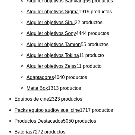
Alquiler objetivos Samyang
5
5 productos
Alquiler objetivos Sigma
19
19 productos
Alquiler objetivos Sirui
2
2 productos
Alquiler objetivos Sony
44
44 productos
Alquiler objetivos Tamron
5
5 productos
Alquiler objetivos Tokina
1
1 producto
Alquiler objetivos Zeiss
1
1 producto
Adaptadores
40
40 productos
Matte Box
13
13 productos
Equipos de cine
23
23 productos
Packs equipo audiovisual cine
17
17 productos
Productos Destacados
50
50 productos
Baterías
72
72 productos