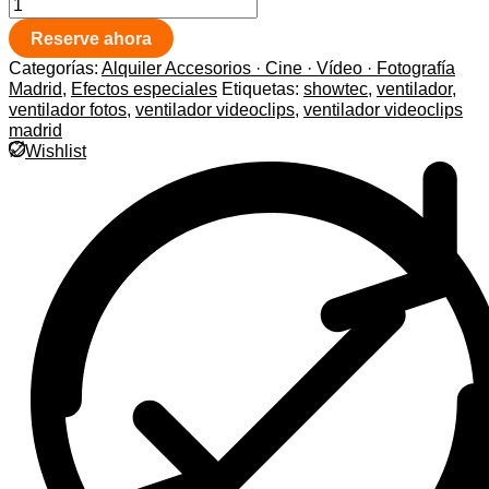
Reserve ahora
Categorías:
Alquiler Accesorios · Cine · Vídeo · Fotografía
Madrid
,
Efectos especiales
Etiquetas:
showtec
,
ventilador
,
ventilador fotos
,
ventilador videoclips
,
ventilador videoclips
madrid
Wishlist