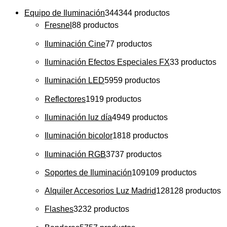
Equipo de Iluminación
344
344 productos
Fresnel
8
8 productos
Iluminación Cine
7
7 productos
Iluminación Efectos Especiales FX
3
3 productos
Iluminación LED
59
59 productos
Reflectores
19
19 productos
Iluminación luz día
49
49 productos
Iluminación bicolor
18
18 productos
Iluminación RGB
37
37 productos
Soportes de Iluminación
109
109 productos
Alquiler Accesorios Luz Madrid
128
128 productos
Flashes
32
32 productos