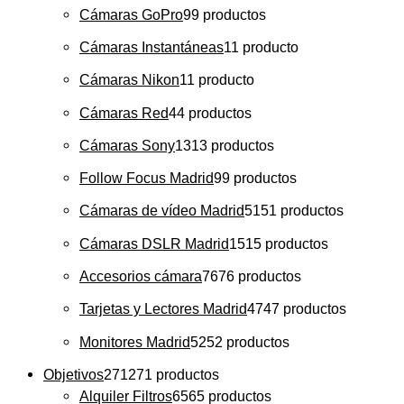
Cámaras GoPro
9
9 productos
Cámaras Instantáneas
1
1 producto
Cámaras Nikon
1
1 producto
Cámaras Red
4
4 productos
Cámaras Sony
13
13 productos
Follow Focus Madrid
9
9 productos
Cámaras de vídeo Madrid
51
51 productos
Cámaras DSLR Madrid
15
15 productos
Accesorios cámara
76
76 productos
Tarjetas y Lectores Madrid
47
47 productos
Monitores Madrid
52
52 productos
Objetivos
271
271 productos
Alquiler Filtros
65
65 productos