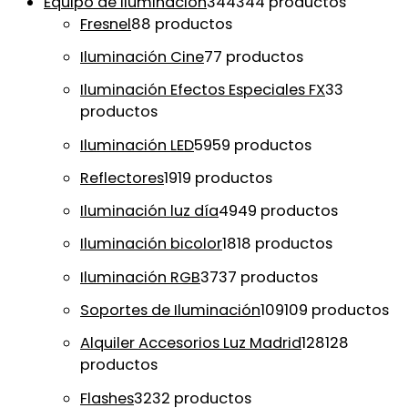
Equipo de Iluminación
344
344 productos
Fresnel
8
8 productos
Iluminación Cine
7
7 productos
Iluminación Efectos Especiales FX
3
3
productos
Iluminación LED
59
59 productos
Reflectores
19
19 productos
Iluminación luz día
49
49 productos
Iluminación bicolor
18
18 productos
Iluminación RGB
37
37 productos
Soportes de Iluminación
109
109 productos
Alquiler Accesorios Luz Madrid
128
128
productos
Flashes
32
32 productos