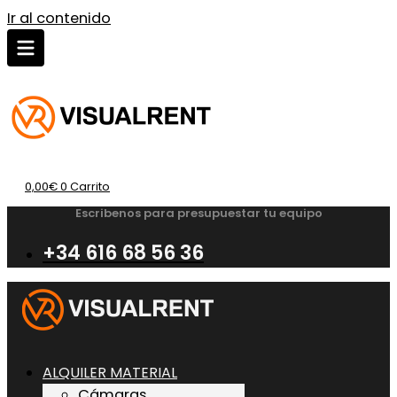
Ir al contenido
0,00
€
0
Carrito
Escribenos para presupuestar tu equipo
+34 616 68 56 36
ALQUILER MATERIAL
Cámaras