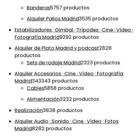
Banderas
57
57 productos
Alquiler Palios Madrid
35
35 productos
Estabilizadores · Gimbal · Trípodes · Cine · Vídeo ·
Fotografía Madrid
92
92 productos
Alquiler de Plato Madrid y podcast
28
28
productos
Sets de rodaje Madrid
23
23 productos
Alquiler Accesorios · Cine · Vídeo · Fotografía
Madrid
343
343 productos
Cables
58
58 productos
Alimentación
32
32 productos
Realización
38
38 productos
Alquiler Audio · Sonido · Cine · Vídeo · Fotos
Madrid
82
82 productos