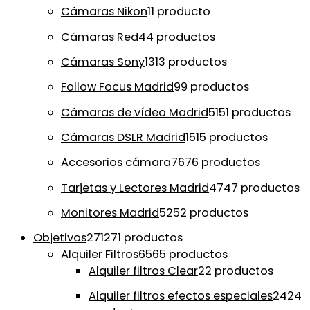
Cámaras Nikon
1
1 producto
Cámaras Red
4
4 productos
Cámaras Sony
13
13 productos
Follow Focus Madrid
9
9 productos
Cámaras de vídeo Madrid
51
51 productos
Cámaras DSLR Madrid
15
15 productos
Accesorios cámara
76
76 productos
Tarjetas y Lectores Madrid
47
47 productos
Monitores Madrid
52
52 productos
Objetivos
271
271 productos
Alquiler Filtros
65
65 productos
Alquiler filtros Clear
2
2 productos
Alquiler filtros efectos especiales
24
24