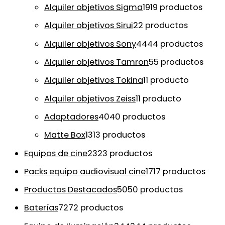
Alquiler objetivos Sigma
19
19 productos
Alquiler objetivos Sirui
2
2 productos
Alquiler objetivos Sony
44
44 productos
Alquiler objetivos Tamron
5
5 productos
Alquiler objetivos Tokina
1
1 producto
Alquiler objetivos Zeiss
1
1 producto
Adaptadores
40
40 productos
Matte Box
13
13 productos
Equipos de cine
23
23 productos
Packs equipo audiovisual cine
17
17 productos
Productos Destacados
50
50 productos
Baterías
72
72 productos