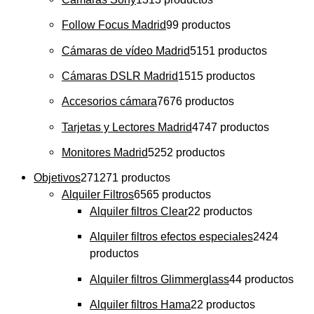
Follow Focus Madrid
9
9 productos
Cámaras de vídeo Madrid
51
51 productos
Cámaras DSLR Madrid
15
15 productos
Accesorios cámara
76
76 productos
Tarjetas y Lectores Madrid
47
47 productos
Monitores Madrid
52
52 productos
Objetivos
271
271 productos
Alquiler Filtros
65
65 productos
Alquiler filtros Clear
2
2 productos
Alquiler filtros efectos especiales
24
24
productos
Alquiler filtros Glimmerglass
4
4 productos
Alquiler filtros Hama
2
2 productos