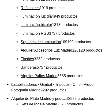
Reflectores
19
19 productos
Iluminación luz día
49
49 productos
Iluminación bicolor
18
18 productos
Iluminación RGB
37
37 productos
Soportes de Iluminación
109
109 productos
Alquiler Accesorios Luz Madrid
128
128 productos
Flashes
32
32 productos
Banderas
57
57 productos
Alquiler Palios Madrid
35
35 productos
Estabilizadores · Gimbal · Trípodes · Cine · Vídeo ·
Fotografía Madrid
92
92 productos
Alquiler de Plato Madrid y podcast
28
28 productos
Sets de rodaje Madrid
23
23 productos