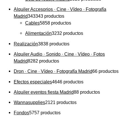
Alquiler Accesorios · Cine · Vídeo · Fotografía
Madrid
343
343 productos
Cables
58
58 productos
Alimentación
32
32 productos
Realización
38
38 productos
Alquiler Audio · Sonido · Cine · Vídeo · Fotos
Madrid
82
82 productos
Dron · Cine · Vídeo · Fotografía Madrid
6
6 productos
Efectos especiales
46
46 productos
Alquiler eventos fiesta Madrid
8
8 productos
Wannasupplies
21
21 productos
Fondos
57
57 productos