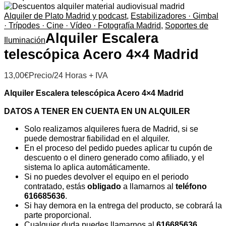
Alquiler de Plato Madrid y podcast
,
Estabilizadores · Gimbal
· Trípodes · Cine · Vídeo · Fotografía Madrid
,
Soportes de
Alquiler Escalera
Iluminación
telescópica Acero 4×4 Madrid
13,00
€
Precio/24 Horas + IVA
Alquiler Escalera telescópica Acero 4×4 Madrid
DATOS A TENER EN CUENTA EN UN ALQUILER
Solo realizamos alquileres fuera de Madrid, si se
puede demostrar fiabilidad en el alquiler.
En el proceso del pedido puedes aplicar tu cupón de
descuento o el dinero generado como afiliado, y el
sistema lo aplica automáticamente.
Si no puedes devolver el equipo en el periodo
contratado, estás
obligado
a llamarnos al
teléfono
616685636
.
Si hay demora en la entrega del producto, se cobrará la
parte proporcional.
Cualquier duda puedes llamarnos al
616685636.