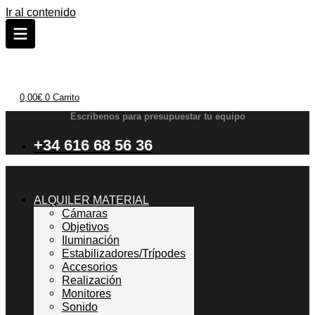
Ir al contenido
0,00
€
0
Carrito
Escribenos para presupuestar tu equipo
+34 616 68 56 36
ALQUILER MATERIAL
Cámaras
Objetivos
Iluminación
Estabilizadores/Trípodes
Accesorios
Realización
Monitores
Sonido