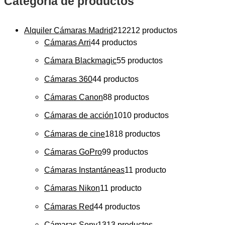
Categoría de productos
Alquiler Cámaras Madrid
212
212 productos
Cámaras Arri
4
4 productos
Cámara Blackmagic
5
5 productos
Cámaras 360
4
4 productos
Cámaras Canon
8
8 productos
Cámaras de acción
10
10 productos
Cámaras de cine
18
18 productos
Cámaras GoPro
9
9 productos
Cámaras Instantáneas
1
1 producto
Cámaras Nikon
1
1 producto
Cámaras Red
4
4 productos
Cámaras Sony
13
13 productos