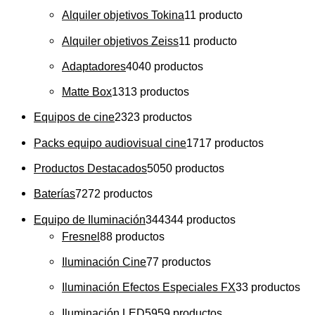
Alquiler objetivos Tokina
1
1 producto
Alquiler objetivos Zeiss
1
1 producto
Adaptadores
40
40 productos
Matte Box
13
13 productos
Equipos de cine
23
23 productos
Packs equipo audiovisual cine
17
17 productos
Productos Destacados
50
50 productos
Baterías
72
72 productos
Equipo de Iluminación
344
344 productos
Fresnel
8
8 productos
Iluminación Cine
7
7 productos
Iluminación Efectos Especiales FX
3
3 productos
Iluminación LED
59
59 productos