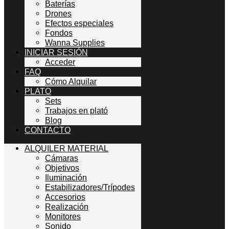
Baterías
Drones
Efectos especiales
Fondos
Wanna Supplies
INICIAR SESIÓN
Acceder
FAQ
Cómo Alquilar
PLATO
Sets
Trabajos en plató
Blog
CONTACTO
ALQUILER MATERIAL
Cámaras
Objetivos
Iluminación
Estabilizadores/Trípodes
Accesorios
Realización
Monitores
Sonido