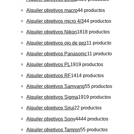
Alquiler objetivos macro
4
4 productos
Alquiler objetivos micro 4/3
4
4 productos
Alquiler objetivos Nikon
18
18 productos
Alquiler objetivos ojo de pez
1
1 producto
Alquiler objetivos Panasonic
1
1 producto
Alquiler objetivos PL
19
19 productos
Alquiler objetivos RF
14
14 productos
Alquiler objetivos Samyang
5
5 productos
Alquiler objetivos Sigma
19
19 productos
Alquiler objetivos Sirui
2
2 productos
Alquiler objetivos Sony
44
44 productos
Alquiler objetivos Tamron
5
5 productos