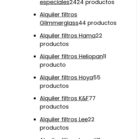
especiales
24
24 productos
Alquiler filtros
Glimmerglass
4
4 productos
Alquiler filtros Hama
2
2
productos
Alquiler filtros Heliopan
1
1
producto
Alquiler filtros Hoya
5
5
productos
Alquiler filtros K&F
7
7
productos
Alquiler filtros Lee
2
2
productos