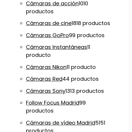
Cámaras de acción
10
10
productos
Cámaras de cine
18
18 productos
Cámaras GoPro
9
9 productos
Cámaras Instantáneas
1
1
producto
Cámaras Nikon
1
1 producto
Cámaras Red
4
4 productos
Cámaras Sony
13
13 productos
Follow Focus Madrid
9
9
productos
Cámaras de vídeo Madrid
51
51
productos