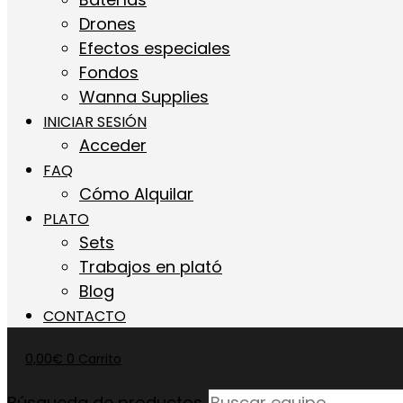
Drones
Efectos especiales
Fondos
Wanna Supplies
INICIAR SESIÓN
Acceder
FAQ
Cómo Alquilar
PLATO
Sets
Trabajos en plató
Blog
CONTACTO
0,00
€
0
Carrito
Búsqueda de productos