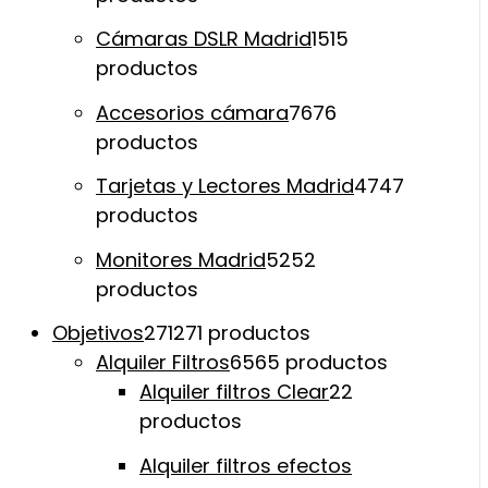
Cámaras DSLR Madrid
15
15
productos
Accesorios cámara
76
76
productos
Tarjetas y Lectores Madrid
47
47
productos
Monitores Madrid
52
52
productos
Objetivos
271
271 productos
Alquiler Filtros
65
65 productos
Alquiler filtros Clear
2
2
productos
Alquiler filtros efectos