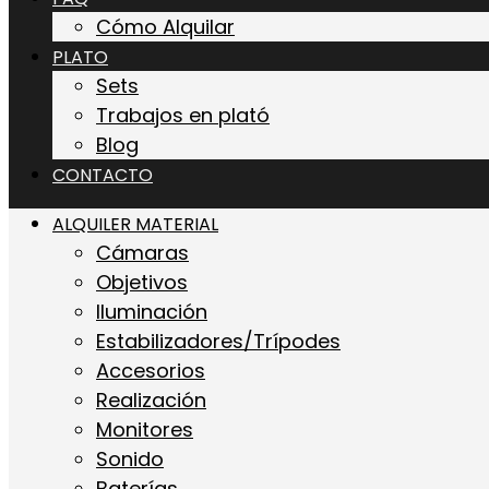
Cómo Alquilar
PLATO
Sets
Trabajos en plató
Blog
CONTACTO
ALQUILER MATERIAL
Cámaras
Objetivos
Iluminación
Estabilizadores/Trípodes
Accesorios
Realización
Monitores
Sonido
Baterías