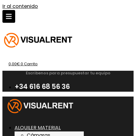
Ir al contenido
0,00
€
0
Carrito
Escribenos para presupuestar tu equipo
+34 616 68 56 36
ALQUILER MATERIAL
Cámaras