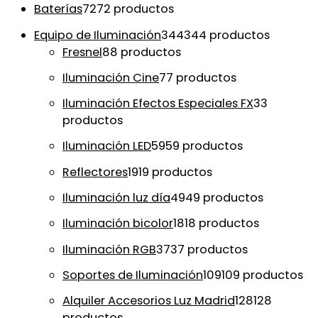
Baterías
72
72 productos
Equipo de Iluminación
344
344 productos
Fresnel
8
8 productos
Iluminación Cine
7
7 productos
Iluminación Efectos Especiales FX
3
3
productos
Iluminación LED
59
59 productos
Reflectores
19
19 productos
Iluminación luz día
49
49 productos
Iluminación bicolor
18
18 productos
Iluminación RGB
37
37 productos
Soportes de Iluminación
109
109 productos
Alquiler Accesorios Luz Madrid
128
128
productos