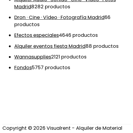
Madrid
82
82 productos
Dron · Cine · Vídeo · Fotografía Madrid
6
6
productos
Efectos especiales
46
46 productos
Alquiler eventos fiesta Madrid
8
8 productos
Wannasupplies
21
21 productos
Fondos
57
57 productos
Copyright © 2026
Visualrent - Alquiler de Material