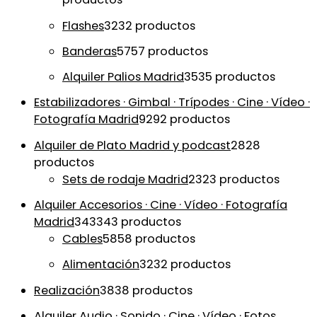
Flashes
32
32 productos
Banderas
57
57 productos
Alquiler Palios Madrid
35
35 productos
Estabilizadores · Gimbal · Trípodes · Cine · Vídeo ·
Fotografía Madrid
92
92 productos
Alquiler de Plato Madrid y podcast
28
28
productos
Sets de rodaje Madrid
23
23 productos
Alquiler Accesorios · Cine · Vídeo · Fotografía
Madrid
343
343 productos
Cables
58
58 productos
Alimentación
32
32 productos
Realización
38
38 productos
Alquiler Audio · Sonido · Cine · Vídeo · Fotos