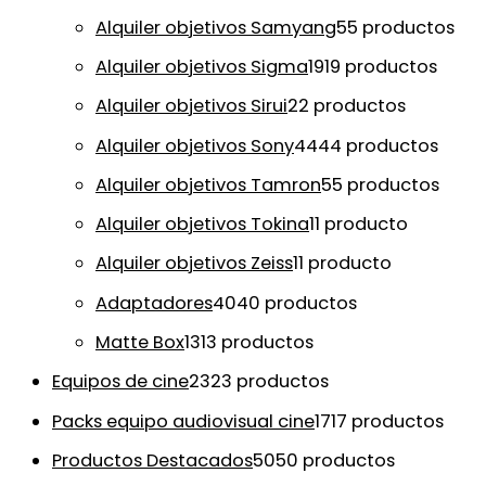
Alquiler objetivos Samyang
5
5 productos
Alquiler objetivos Sigma
19
19 productos
Alquiler objetivos Sirui
2
2 productos
Alquiler objetivos Sony
44
44 productos
Alquiler objetivos Tamron
5
5 productos
Alquiler objetivos Tokina
1
1 producto
Alquiler objetivos Zeiss
1
1 producto
Adaptadores
40
40 productos
Matte Box
13
13 productos
Equipos de cine
23
23 productos
Packs equipo audiovisual cine
17
17 productos
Productos Destacados
50
50 productos