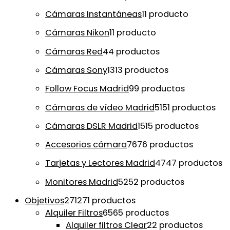
Cámaras Instantáneas
1
1 producto
Cámaras Nikon
1
1 producto
Cámaras Red
4
4 productos
Cámaras Sony
13
13 productos
Follow Focus Madrid
9
9 productos
Cámaras de vídeo Madrid
51
51 productos
Cámaras DSLR Madrid
15
15 productos
Accesorios cámara
76
76 productos
Tarjetas y Lectores Madrid
47
47 productos
Monitores Madrid
52
52 productos
Objetivos
271
271 productos
Alquiler Filtros
65
65 productos
Alquiler filtros Clear
2
2 productos