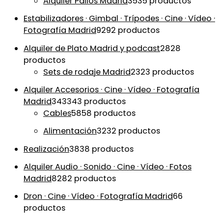
Alquiler Palios Madrid
35
35 productos
Estabilizadores · Gimbal · Trípodes · Cine · Vídeo ·
Fotografía Madrid
92
92 productos
Alquiler de Plato Madrid y podcast
28
28
productos
Sets de rodaje Madrid
23
23 productos
Alquiler Accesorios · Cine · Vídeo · Fotografía
Madrid
343
343 productos
Cables
58
58 productos
Alimentación
32
32 productos
Realización
38
38 productos
Alquiler Audio · Sonido · Cine · Vídeo · Fotos
Madrid
82
82 productos
Dron · Cine · Vídeo · Fotografía Madrid
6
6
productos