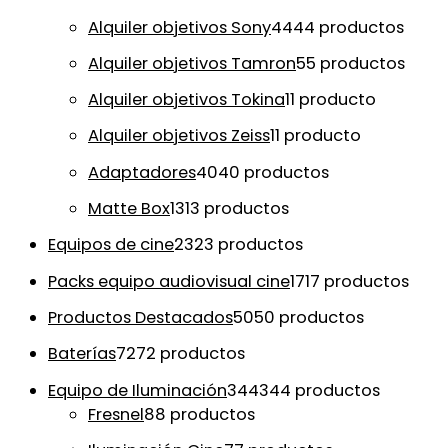
Alquiler objetivos Sony
44
44 productos
Alquiler objetivos Tamron
5
5 productos
Alquiler objetivos Tokina
1
1 producto
Alquiler objetivos Zeiss
1
1 producto
Adaptadores
40
40 productos
Matte Box
13
13 productos
Equipos de cine
23
23 productos
Packs equipo audiovisual cine
17
17 productos
Productos Destacados
50
50 productos
Baterías
72
72 productos
Equipo de Iluminación
344
344 productos
Fresnel
8
8 productos