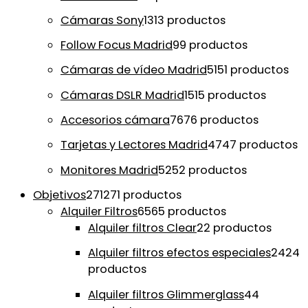
Cámaras Sony
13
13 productos
Follow Focus Madrid
9
9 productos
Cámaras de vídeo Madrid
51
51 productos
Cámaras DSLR Madrid
15
15 productos
Accesorios cámara
76
76 productos
Tarjetas y Lectores Madrid
47
47 productos
Monitores Madrid
52
52 productos
Objetivos
271
271 productos
Alquiler Filtros
65
65 productos
Alquiler filtros Clear
2
2 productos
Alquiler filtros efectos especiales
24
24
productos
Alquiler filtros Glimmerglass
4
4