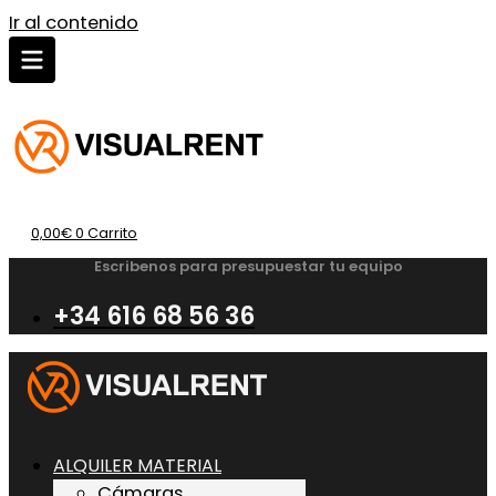
Ir al contenido
0,00
€
0
Carrito
Escribenos para presupuestar tu equipo
+34 616 68 56 36
ALQUILER MATERIAL
Cámaras