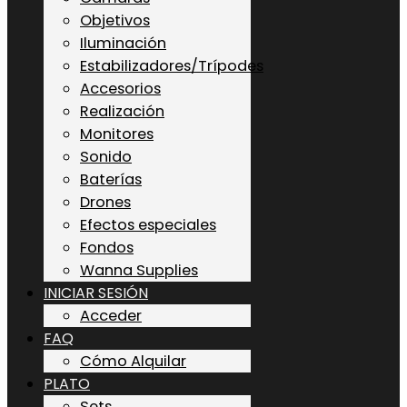
Objetivos
Iluminación
Estabilizadores/Trípodes
Accesorios
Realización
Monitores
Sonido
Baterías
Drones
Efectos especiales
Fondos
Wanna Supplies
INICIAR SESIÓN
Acceder
FAQ
Cómo Alquilar
PLATO
Sets