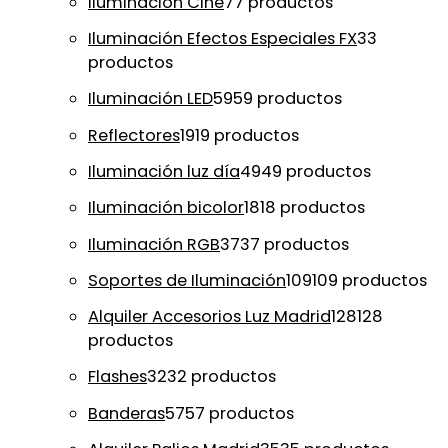
Iluminación Cine
7
7 productos
Iluminación Efectos Especiales FX
3
3
productos
Iluminación LED
59
59 productos
Reflectores
19
19 productos
Iluminación luz día
49
49 productos
Iluminación bicolor
18
18 productos
Iluminación RGB
37
37 productos
Soportes de Iluminación
109
109 productos
Alquiler Accesorios Luz Madrid
128
128
productos
Flashes
32
32 productos
Banderas
57
57 productos