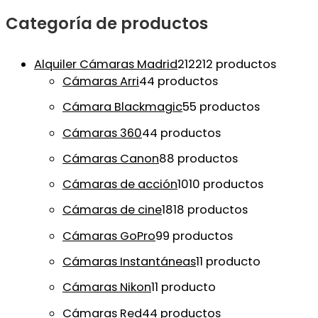
Categoría de productos
Alquiler Cámaras Madrid
212
212 productos
Cámaras Arri
4
4 productos
Cámara Blackmagic
5
5 productos
Cámaras 360
4
4 productos
Cámaras Canon
8
8 productos
Cámaras de acción
10
10 productos
Cámaras de cine
18
18 productos
Cámaras GoPro
9
9 productos
Cámaras Instantáneas
1
1 producto
Cámaras Nikon
1
1 producto
Cámaras Red
4
4 productos