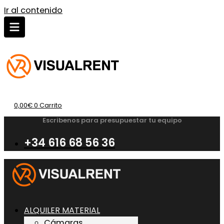
Ir al contenido
0,00
€
0
Carrito
Escribenos para presupuestar tu equipo
+34 616 68 56 36
ALQUILER MATERIAL
Cámaras