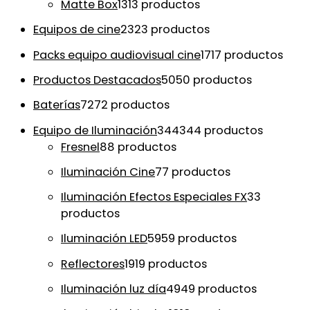
Matte Box
13
13 productos
Equipos de cine
23
23 productos
Packs equipo audiovisual cine
17
17 productos
Productos Destacados
50
50 productos
Baterías
72
72 productos
Equipo de Iluminación
344
344 productos
Fresnel
8
8 productos
Iluminación Cine
7
7 productos
Iluminación Efectos Especiales FX
3
3
productos
Iluminación LED
59
59 productos
Reflectores
19
19 productos
Iluminación luz día
49
49 productos