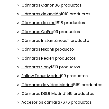
Cámaras Canon
8
8 productos
Cámaras de acción
10
10 productos
Cámaras de cine
18
18 productos
Cámaras GoPro
9
9 productos
Cámaras Instantáneas
1
1 producto
Cámaras Nikon
1
1 producto
Cámaras Red
4
4 productos
Cámaras Sony
13
13 productos
Follow Focus Madrid
9
9 productos
Cámaras de vídeo Madrid
51
51 productos
Cámaras DSLR Madrid
15
15 productos
Accesorios cámara
76
76 productos