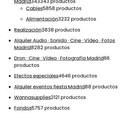
Madrid
343
343 productos
Cables
58
58 productos
Alimentación
32
32 productos
Realización
38
38 productos
Alquiler Audio · Sonido · Cine · Vídeo · Fotos
Madrid
82
82 productos
Dron · Cine · Vídeo · Fotografía Madrid
6
6
productos
Efectos especiales
46
46 productos
Alquiler eventos fiesta Madrid
8
8 productos
Wannasupplies
21
21 productos
Fondos
57
57 productos