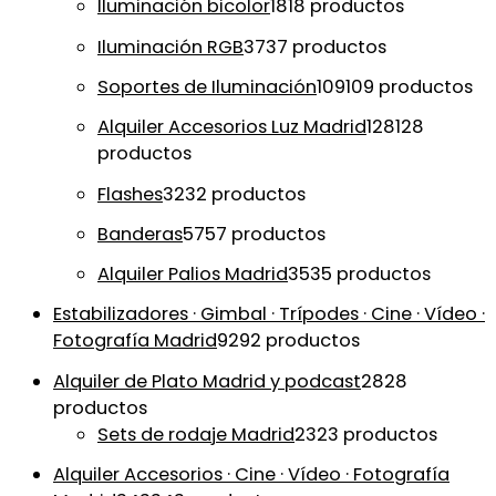
Iluminación bicolor
18
18 productos
Iluminación RGB
37
37 productos
Soportes de Iluminación
109
109 productos
Alquiler Accesorios Luz Madrid
128
128
productos
Flashes
32
32 productos
Banderas
57
57 productos
Alquiler Palios Madrid
35
35 productos
Estabilizadores · Gimbal · Trípodes · Cine · Vídeo ·
Fotografía Madrid
92
92 productos
Alquiler de Plato Madrid y podcast
28
28
productos
Sets de rodaje Madrid
23
23 productos
Alquiler Accesorios · Cine · Vídeo · Fotografía