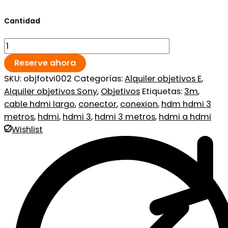
Cantidad
Reserve ahora
SKU:
objfotvi002
Categorías:
Alquiler objetivos E
,
Alquiler objetivos Sony
,
Objetivos
Etiquetas:
3m
,
cable hdmi largo
,
conector
,
conexion
,
hdm hdmi 3
metros
,
hdmi
,
hdmi 3
,
hdmi 3 metros
,
hdmi a hdmi
Wishlist