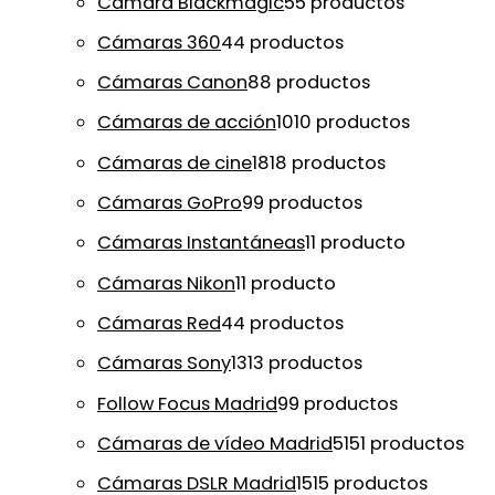
Cámara Blackmagic
5
5 productos
Cámaras 360
4
4 productos
Cámaras Canon
8
8 productos
Cámaras de acción
10
10 productos
Cámaras de cine
18
18 productos
Cámaras GoPro
9
9 productos
Cámaras Instantáneas
1
1 producto
Cámaras Nikon
1
1 producto
Cámaras Red
4
4 productos
Cámaras Sony
13
13 productos
Follow Focus Madrid
9
9 productos
Cámaras de vídeo Madrid
51
51 productos
Cámaras DSLR Madrid
15
15 productos