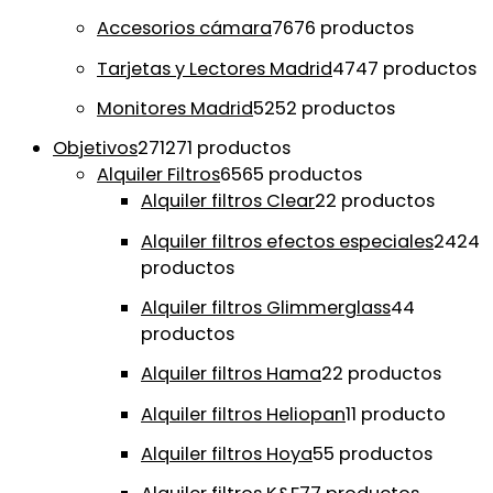
Accesorios cámara
76
76 productos
Tarjetas y Lectores Madrid
47
47 productos
Monitores Madrid
52
52 productos
Objetivos
271
271 productos
Alquiler Filtros
65
65 productos
Alquiler filtros Clear
2
2 productos
Alquiler filtros efectos especiales
24
24
productos
Alquiler filtros Glimmerglass
4
4
productos
Alquiler filtros Hama
2
2 productos
Alquiler filtros Heliopan
1
1 producto
Alquiler filtros Hoya
5
5 productos