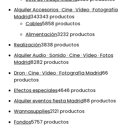
Alquiler Accesorios · Cine · Vídeo · Fotografía
Madrid
343
343 productos
Cables
58
58 productos
Alimentación
32
32 productos
Realización
38
38 productos
Alquiler Audio · Sonido · Cine · Vídeo · Fotos
Madrid
82
82 productos
Dron · Cine · Vídeo · Fotografía Madrid
6
6
productos
Efectos especiales
46
46 productos
Alquiler eventos fiesta Madrid
8
8 productos
Wannasupplies
21
21 productos
Fondos
57
57 productos