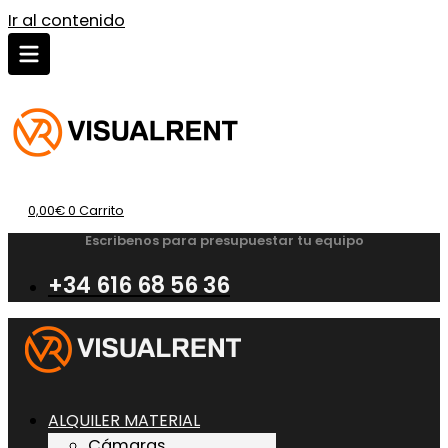
Ir al contenido
0,00
€
0
Carrito
Escribenos para presupuestar tu equipo
+34 616 68 56 36
ALQUILER MATERIAL
Cámaras