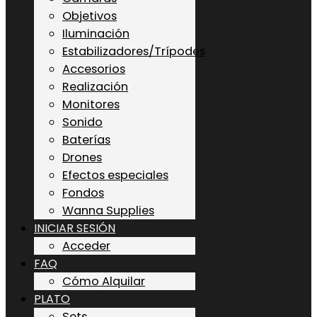
Objetivos
Iluminación
Estabilizadores/Trípodes
Accesorios
Realización
Monitores
Sonido
Baterías
Drones
Efectos especiales
Fondos
Wanna Supplies
INICIAR SESIÓN
Acceder
FAQ
Cómo Alquilar
PLATO
Sets