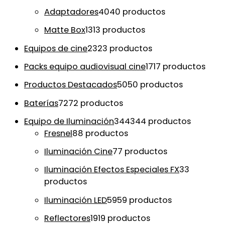
Adaptadores
40
40 productos
Matte Box
13
13 productos
Equipos de cine
23
23 productos
Packs equipo audiovisual cine
17
17 productos
Productos Destacados
50
50 productos
Baterías
72
72 productos
Equipo de Iluminación
344
344 productos
Fresnel
8
8 productos
Iluminación Cine
7
7 productos
Iluminación Efectos Especiales FX
3
3
productos
Iluminación LED
59
59 productos
Reflectores
19
19 productos