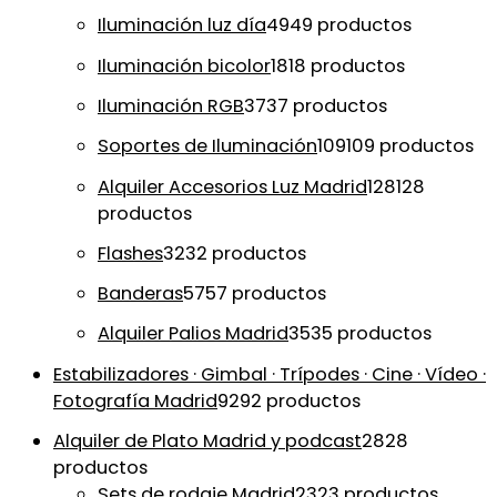
Iluminación luz día
49
49 productos
Iluminación bicolor
18
18 productos
Iluminación RGB
37
37 productos
Soportes de Iluminación
109
109 productos
Alquiler Accesorios Luz Madrid
128
128
productos
Flashes
32
32 productos
Banderas
57
57 productos
Alquiler Palios Madrid
35
35 productos
Estabilizadores · Gimbal · Trípodes · Cine · Vídeo ·
Fotografía Madrid
92
92 productos
Alquiler de Plato Madrid y podcast
28
28
productos
Sets de rodaje Madrid
23
23 productos