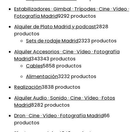
Estabilizadores · Gimbal · Trípodes · Cine · Vídeo ·
Fotografía Madrid
92
92 productos
Alquiler de Plato Madrid y podcast
28
28
productos
Sets de rodaje Madrid
23
23 productos
Alquiler Accesorios · Cine · Vídeo · Fotografía
Madrid
343
343 productos
Cables
58
58 productos
Alimentación
32
32 productos
Realización
38
38 productos
Alquiler Audio · Sonido · Cine · Vídeo · Fotos
Madrid
82
82 productos
Dron · Cine · Vídeo · Fotografía Madrid
6
6
productos