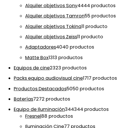
Alquiler objetivos Sony
44
44 productos
Alquiler objetivos Tamron
5
5 productos
Alquiler objetivos Tokina
1
1 producto
Alquiler objetivos Zeiss
1
1 producto
Adaptadores
40
40 productos
Matte Box
13
13 productos
Equipos de cine
23
23 productos
Packs equipo audiovisual cine
17
17 productos
Productos Destacados
50
50 productos
Baterías
72
72 productos
Equipo de Iluminación
344
344 productos
Fresnel
8
8 productos
Iluminación Cine
7
7 productos