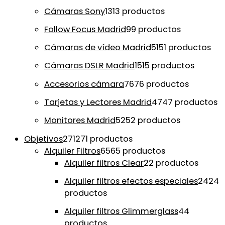
Cámaras Sony
13
13 productos
Follow Focus Madrid
9
9 productos
Cámaras de vídeo Madrid
51
51 productos
Cámaras DSLR Madrid
15
15 productos
Accesorios cámara
76
76 productos
Tarjetas y Lectores Madrid
47
47 productos
Monitores Madrid
52
52 productos
Objetivos
271
271 productos
Alquiler Filtros
65
65 productos
Alquiler filtros Clear
2
2 productos
Alquiler filtros efectos especiales
24
24
productos
Alquiler filtros Glimmerglass
4
4
productos