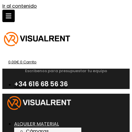
Ir al contenido
0,00
€
0
Carrito
Escribenos para presupuestar tu equipo
+34 616 68 56 36
ALQUILER MATERIAL
Cámaras