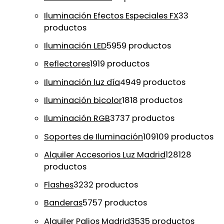
Iluminación Efectos Especiales FX
3
3
productos
Iluminación LED
59
59 productos
Reflectores
19
19 productos
Iluminación luz día
49
49 productos
Iluminación bicolor
18
18 productos
Iluminación RGB
37
37 productos
Soportes de Iluminación
109
109 productos
Alquiler Accesorios Luz Madrid
128
128
productos
Flashes
32
32 productos
Banderas
57
57 productos
Alquiler Palios Madrid
35
35 productos