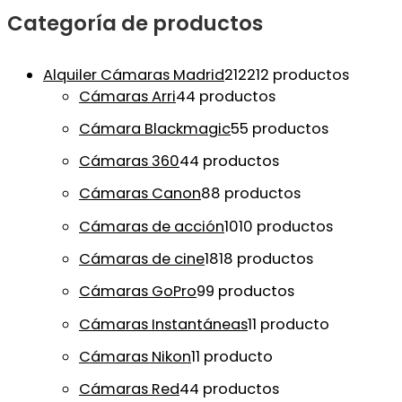
Categoría de productos
Alquiler Cámaras Madrid
212
212 productos
Cámaras Arri
4
4 productos
Cámara Blackmagic
5
5 productos
Cámaras 360
4
4 productos
Cámaras Canon
8
8 productos
Cámaras de acción
10
10 productos
Cámaras de cine
18
18 productos
Cámaras GoPro
9
9 productos
Cámaras Instantáneas
1
1 producto
Cámaras Nikon
1
1 producto
Cámaras Red
4
4 productos