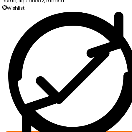
humo
,
líquidoco2
,
madrid
Wishlist