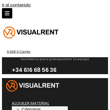
Ir al contenido
0,00
€
0
Carrito
Escribenos para presupuestar tu equipo
+34 616 68 56 36
ALQUILER MATERIAL
Cámaras