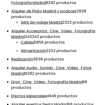
Fotografía Madrid
92
92 productos
Alquiler de Plato Madrid y podcast
28
28
productos
Sets de rodaje Madrid
23
23 productos
Alquiler Accesorios · Cine · Vídeo · Fotografía
Madrid
343
343 productos
Cables
58
58 productos
Alimentación
32
32 productos
Realización
38
38 productos
Alquiler Audio · Sonido · Cine · Vídeo · Fotos
Madrid
82
82 productos
Dron · Cine · Vídeo · Fotografía Madrid
6
6
productos
Efectos especiales
46
46 productos
Alquiler eventos fiesta Madrid
8
8 productos