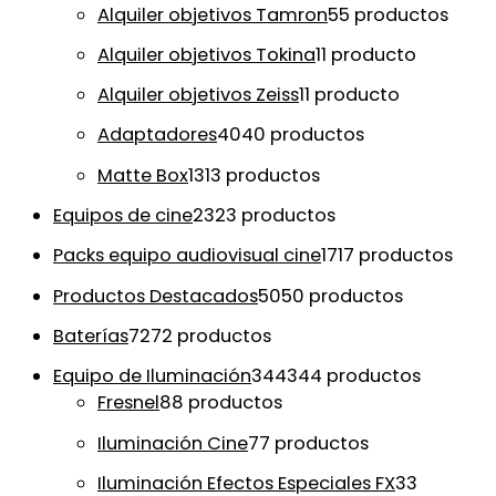
Alquiler objetivos Tamron
5
5 productos
Alquiler objetivos Tokina
1
1 producto
Alquiler objetivos Zeiss
1
1 producto
Adaptadores
40
40 productos
Matte Box
13
13 productos
Equipos de cine
23
23 productos
Packs equipo audiovisual cine
17
17 productos
Productos Destacados
50
50 productos
Baterías
72
72 productos
Equipo de Iluminación
344
344 productos
Fresnel
8
8 productos
Iluminación Cine
7
7 productos
Iluminación Efectos Especiales FX
3
3