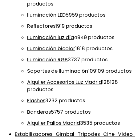
productos
Iluminación LED
59
59 productos
Reflectores
19
19 productos
Iluminación luz día
49
49 productos
Iluminación bicolor
18
18 productos
Iluminación RGB
37
37 productos
Soportes de Iluminación
109
109 productos
Alquiler Accesorios Luz Madrid
128
128
productos
Flashes
32
32 productos
Banderas
57
57 productos
Alquiler Palios Madrid
35
35 productos
Estabilizadores · Gimbal · Trípodes · Cine · Vídeo ·