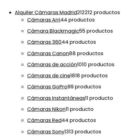
Alquiler Cámaras Madrid
212
212 productos
Cámaras Arri
4
4 productos
Cámara Blackmagic
5
5 productos
Cámaras 360
4
4 productos
Cámaras Canon
8
8 productos
Cámaras de acción
10
10 productos
Cámaras de cine
18
18 productos
Cámaras GoPro
9
9 productos
Cámaras Instantáneas
1
1 producto
Cámaras Nikon
1
1 producto
Cámaras Red
4
4 productos
Cámaras Sony
13
13 productos