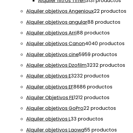
Alquiler filtros Tiffen
31
31 productos
Alquiler objetivos Angenioux
2
2 productos
Alquiler objetivos angular
8
8 productos
Alquiler objetivos Arri
8
8 productos
Alquiler objetivos Canon
40
40 productos
Alquiler objetivos cine
59
59 productos
Alquiler objetivos Dzofilm
32
32 productos
Alquiler objetivos E
32
32 productos
Alquiler objetivos EF
86
86 productos
Alquiler Objetivos FE
12
12 productos
Alquiler objetivos GoPro
2
2 productos
Alquiler objetivos L
3
3 productos
Alquiler objetivos Laowa
5
5 productos