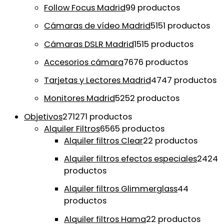
Follow Focus Madrid
9
9 productos
Cámaras de vídeo Madrid
51
51 productos
Cámaras DSLR Madrid
15
15 productos
Accesorios cámara
76
76 productos
Tarjetas y Lectores Madrid
47
47 productos
Monitores Madrid
52
52 productos
Objetivos
271
271 productos
Alquiler Filtros
65
65 productos
Alquiler filtros Clear
2
2 productos
Alquiler filtros efectos especiales
24
24
productos
Alquiler filtros Glimmerglass
4
4
productos
Alquiler filtros Hama
2
2 productos