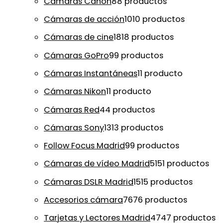
Cámaras Canon
8
8 productos
Cámaras de acción
10
10 productos
Cámaras de cine
18
18 productos
Cámaras GoPro
9
9 productos
Cámaras Instantáneas
1
1 producto
Cámaras Nikon
1
1 producto
Cámaras Red
4
4 productos
Cámaras Sony
13
13 productos
Follow Focus Madrid
9
9 productos
Cámaras de vídeo Madrid
51
51 productos
Cámaras DSLR Madrid
15
15 productos
Accesorios cámara
76
76 productos
Tarjetas y Lectores Madrid
47
47 productos