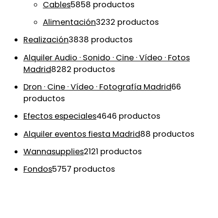
Cables
58
58 productos
Alimentación
32
32 productos
Realización
38
38 productos
Alquiler Audio · Sonido · Cine · Vídeo · Fotos
Madrid
82
82 productos
Dron · Cine · Vídeo · Fotografía Madrid
6
6
productos
Efectos especiales
46
46 productos
Alquiler eventos fiesta Madrid
8
8 productos
Wannasupplies
21
21 productos
Fondos
57
57 productos