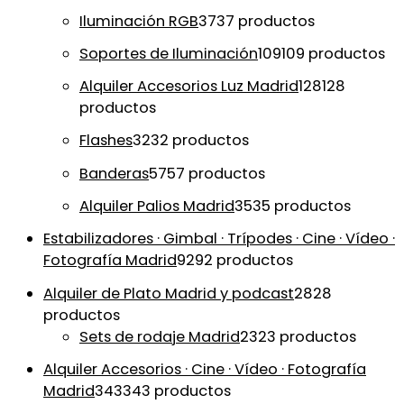
Iluminación RGB
37
37 productos
Soportes de Iluminación
109
109 productos
Alquiler Accesorios Luz Madrid
128
128
productos
Flashes
32
32 productos
Banderas
57
57 productos
Alquiler Palios Madrid
35
35 productos
Estabilizadores · Gimbal · Trípodes · Cine · Vídeo ·
Fotografía Madrid
92
92 productos
Alquiler de Plato Madrid y podcast
28
28
productos
Sets de rodaje Madrid
23
23 productos
Alquiler Accesorios · Cine · Vídeo · Fotografía
Madrid
343
343 productos