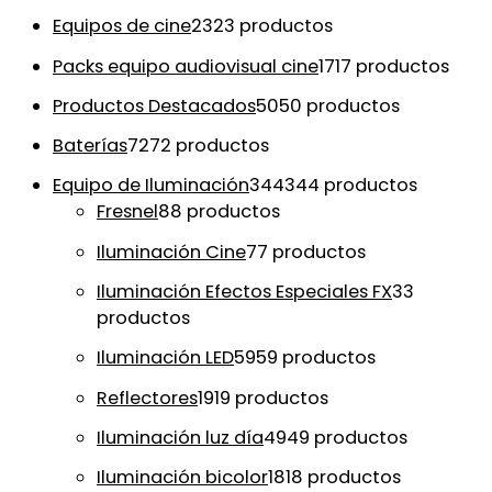
Equipos de cine
23
23 productos
Packs equipo audiovisual cine
17
17 productos
Productos Destacados
50
50 productos
Baterías
72
72 productos
Equipo de Iluminación
344
344 productos
Fresnel
8
8 productos
Iluminación Cine
7
7 productos
Iluminación Efectos Especiales FX
3
3
productos
Iluminación LED
59
59 productos
Reflectores
19
19 productos
Iluminación luz día
49
49 productos
Iluminación bicolor
18
18 productos