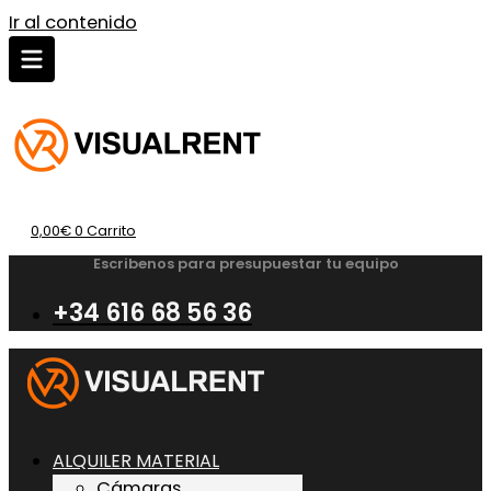
Ir al contenido
0,00
€
0
Carrito
Escribenos para presupuestar tu equipo
+34 616 68 56 36
ALQUILER MATERIAL
Cámaras