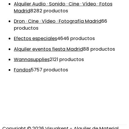
Alquiler Audio · Sonido · Cine · Vídeo · Fotos
Madrid
82
82 productos
Dron · Cine · Vídeo · Fotografía Madrid
6
6
productos
Efectos especiales
46
46 productos
Alquiler eventos fiesta Madrid
8
8 productos
Wannasupplies
21
21 productos
Fondos
57
57 productos
Copyright © 2026
Visualrent - Alquiler de Material