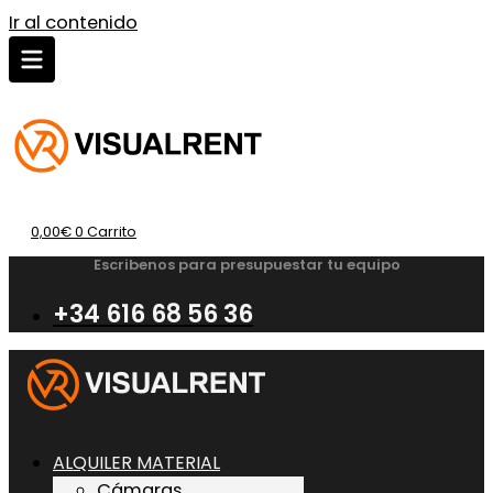
Ir al contenido
0,00
€
0
Carrito
Escribenos para presupuestar tu equipo
+34 616 68 56 36
ALQUILER MATERIAL
Cámaras