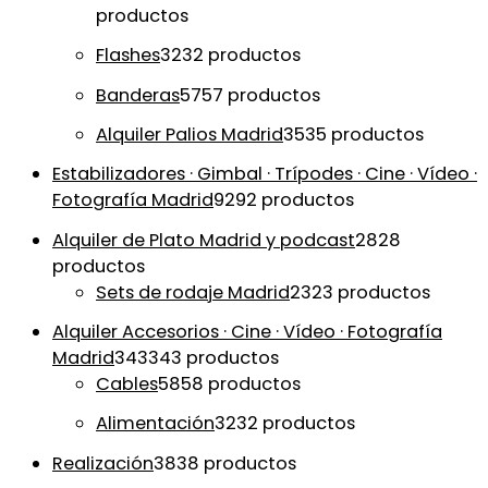
productos
Flashes
32
32 productos
Banderas
57
57 productos
Alquiler Palios Madrid
35
35 productos
Estabilizadores · Gimbal · Trípodes · Cine · Vídeo ·
Fotografía Madrid
92
92 productos
Alquiler de Plato Madrid y podcast
28
28
productos
Sets de rodaje Madrid
23
23 productos
Alquiler Accesorios · Cine · Vídeo · Fotografía
Madrid
343
343 productos
Cables
58
58 productos
Alimentación
32
32 productos
Realización
38
38 productos