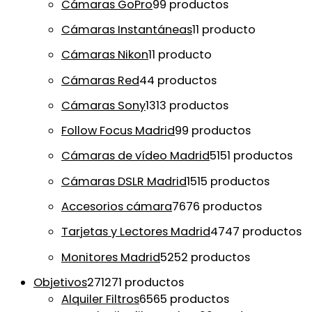
Cámaras GoPro
9
9 productos
Cámaras Instantáneas
1
1 producto
Cámaras Nikon
1
1 producto
Cámaras Red
4
4 productos
Cámaras Sony
13
13 productos
Follow Focus Madrid
9
9 productos
Cámaras de vídeo Madrid
51
51 productos
Cámaras DSLR Madrid
15
15 productos
Accesorios cámara
76
76 productos
Tarjetas y Lectores Madrid
47
47 productos
Monitores Madrid
52
52 productos
Objetivos
271
271 productos
Alquiler Filtros
65
65 productos