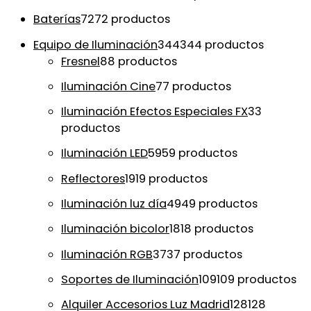
Baterías
72
72 productos
Equipo de Iluminación
344
344 productos
Fresnel
8
8 productos
Iluminación Cine
7
7 productos
Iluminación Efectos Especiales FX
3
3
productos
Iluminación LED
59
59 productos
Reflectores
19
19 productos
Iluminación luz día
49
49 productos
Iluminación bicolor
18
18 productos
Iluminación RGB
37
37 productos
Soportes de Iluminación
109
109 productos
Alquiler Accesorios Luz Madrid
128
128