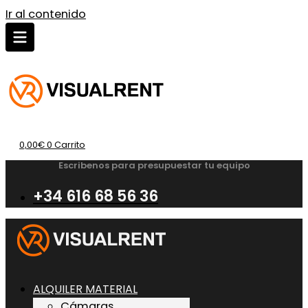
Ir al contenido
0,00
€
0
Carrito
Escribenos para presupuestar tu equipo
+34 616 68 56 36
ALQUILER MATERIAL
Cámaras