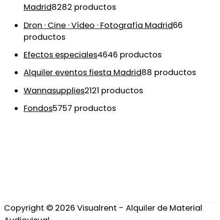
Madrid
82
82 productos
Dron · Cine · Vídeo · Fotografía Madrid
6
6
productos
Efectos especiales
46
46 productos
Alquiler eventos fiesta Madrid
8
8 productos
Wannasupplies
21
21 productos
Fondos
57
57 productos
Copyright © 2026
Visualrent - Alquiler de Material