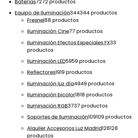
Baterías
72
72 productos
Equipo de Iluminación
344
344 productos
Fresnel
8
8 productos
Iluminación Cine
7
7 productos
Iluminación Efectos Especiales FX
3
3
productos
Iluminación LED
59
59 productos
Reflectores
19
19 productos
Iluminación luz día
49
49 productos
Iluminación bicolor
18
18 productos
Iluminación RGB
37
37 productos
Soportes de Iluminación
109
109 productos
Alquiler Accesorios Luz Madrid
128
128
productos