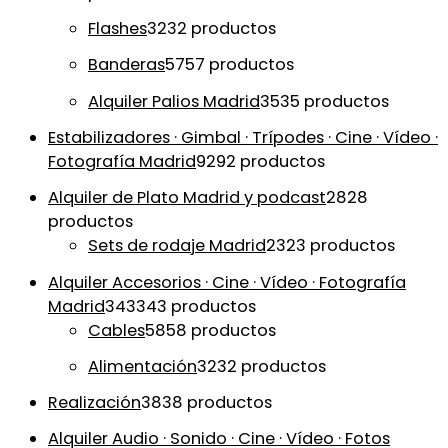
Flashes
32
32 productos
Banderas
57
57 productos
Alquiler Palios Madrid
35
35 productos
Estabilizadores · Gimbal · Trípodes · Cine · Vídeo ·
Fotografía Madrid
92
92 productos
Alquiler de Plato Madrid y podcast
28
28
productos
Sets de rodaje Madrid
23
23 productos
Alquiler Accesorios · Cine · Vídeo · Fotografía
Madrid
343
343 productos
Cables
58
58 productos
Alimentación
32
32 productos
Realización
38
38 productos
Alquiler Audio · Sonido · Cine · Vídeo · Fotos