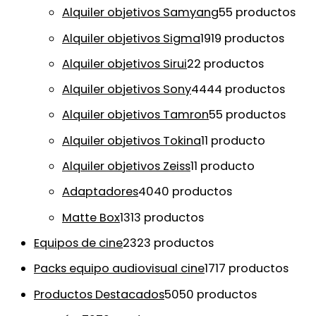
Alquiler objetivos Samyang
5
5 productos
Alquiler objetivos Sigma
19
19 productos
Alquiler objetivos Sirui
2
2 productos
Alquiler objetivos Sony
44
44 productos
Alquiler objetivos Tamron
5
5 productos
Alquiler objetivos Tokina
1
1 producto
Alquiler objetivos Zeiss
1
1 producto
Adaptadores
40
40 productos
Matte Box
13
13 productos
Equipos de cine
23
23 productos
Packs equipo audiovisual cine
17
17 productos
Productos Destacados
50
50 productos