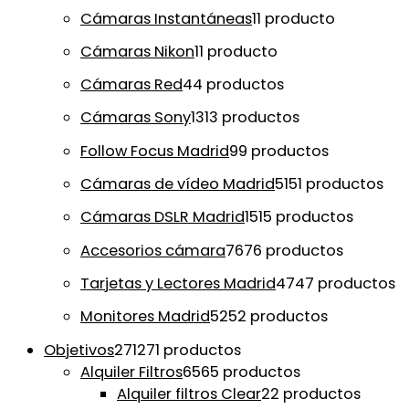
Cámaras Instantáneas
1
1 producto
Cámaras Nikon
1
1 producto
Cámaras Red
4
4 productos
Cámaras Sony
13
13 productos
Follow Focus Madrid
9
9 productos
Cámaras de vídeo Madrid
51
51 productos
Cámaras DSLR Madrid
15
15 productos
Accesorios cámara
76
76 productos
Tarjetas y Lectores Madrid
47
47 productos
Monitores Madrid
52
52 productos
Objetivos
271
271 productos
Alquiler Filtros
65
65 productos
Alquiler filtros Clear
2
2 productos