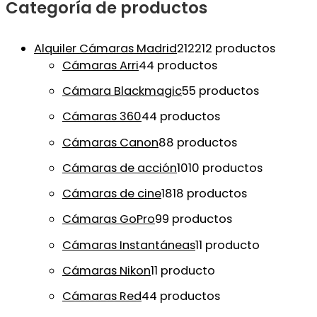
Categoría de productos
Alquiler Cámaras Madrid
212
212 productos
Cámaras Arri
4
4 productos
Cámara Blackmagic
5
5 productos
Cámaras 360
4
4 productos
Cámaras Canon
8
8 productos
Cámaras de acción
10
10 productos
Cámaras de cine
18
18 productos
Cámaras GoPro
9
9 productos
Cámaras Instantáneas
1
1 producto
Cámaras Nikon
1
1 producto
Cámaras Red
4
4 productos