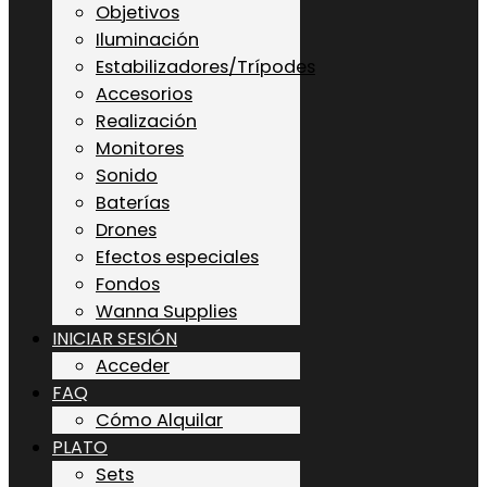
Objetivos
Iluminación
Estabilizadores/Trípodes
Accesorios
Realización
Monitores
Sonido
Baterías
Drones
Efectos especiales
Fondos
Wanna Supplies
INICIAR SESIÓN
Acceder
FAQ
Cómo Alquilar
PLATO
Sets