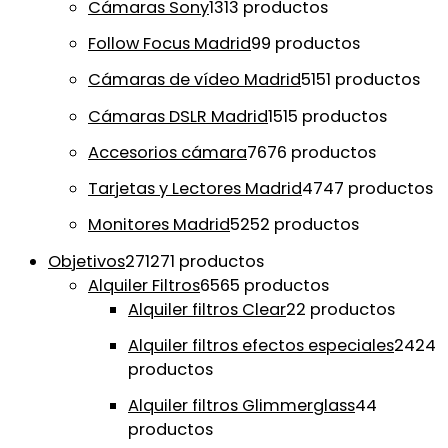
Cámaras Sony
13
13 productos
Follow Focus Madrid
9
9 productos
Cámaras de vídeo Madrid
51
51 productos
Cámaras DSLR Madrid
15
15 productos
Accesorios cámara
76
76 productos
Tarjetas y Lectores Madrid
47
47 productos
Monitores Madrid
52
52 productos
Objetivos
271
271 productos
Alquiler Filtros
65
65 productos
Alquiler filtros Clear
2
2 productos
Alquiler filtros efectos especiales
24
24
productos
Alquiler filtros Glimmerglass
4
4
productos