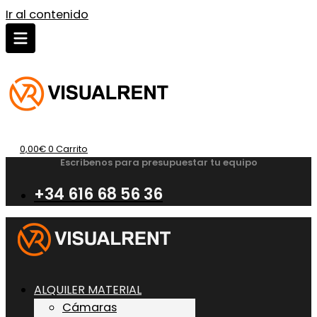
Ir al contenido
0,00
€
0
Carrito
Escribenos para presupuestar tu equipo
+34 616 68 56 36
ALQUILER MATERIAL
Cámaras