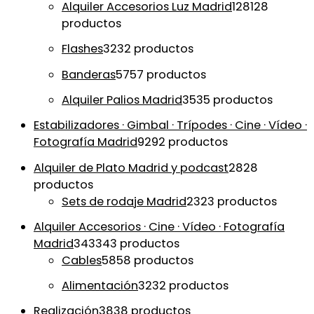
Alquiler Accesorios Luz Madrid
128
128
productos
Flashes
32
32 productos
Banderas
57
57 productos
Alquiler Palios Madrid
35
35 productos
Estabilizadores · Gimbal · Trípodes · Cine · Vídeo ·
Fotografía Madrid
92
92 productos
Alquiler de Plato Madrid y podcast
28
28
productos
Sets de rodaje Madrid
23
23 productos
Alquiler Accesorios · Cine · Vídeo · Fotografía
Madrid
343
343 productos
Cables
58
58 productos
Alimentación
32
32 productos
Realización
38
38 productos