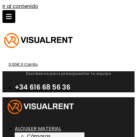
Ir al contenido
0,00
€
0
Carrito
Escribenos para presupuestar tu equipo
+34 616 68 56 36
ALQUILER MATERIAL
Cámaras