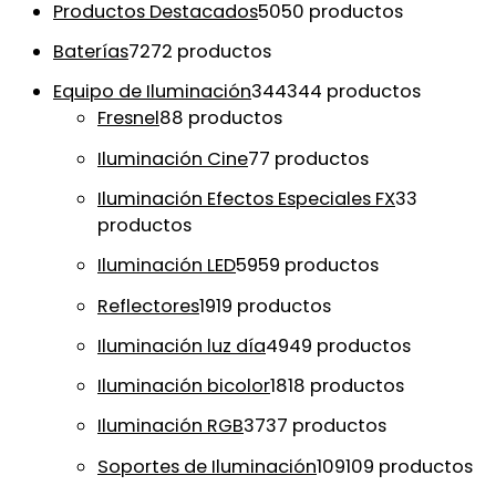
Productos Destacados
50
50 productos
Baterías
72
72 productos
Equipo de Iluminación
344
344 productos
Fresnel
8
8 productos
Iluminación Cine
7
7 productos
Iluminación Efectos Especiales FX
3
3
productos
Iluminación LED
59
59 productos
Reflectores
19
19 productos
Iluminación luz día
49
49 productos
Iluminación bicolor
18
18 productos
Iluminación RGB
37
37 productos
Soportes de Iluminación
109
109 productos