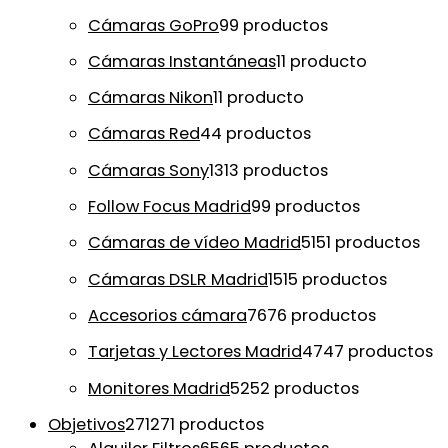
Cámaras GoPro
9
9 productos
Cámaras Instantáneas
1
1 producto
Cámaras Nikon
1
1 producto
Cámaras Red
4
4 productos
Cámaras Sony
13
13 productos
Follow Focus Madrid
9
9 productos
Cámaras de vídeo Madrid
51
51 productos
Cámaras DSLR Madrid
15
15 productos
Accesorios cámara
76
76 productos
Tarjetas y Lectores Madrid
47
47 productos
Monitores Madrid
52
52 productos
Objetivos
271
271 productos