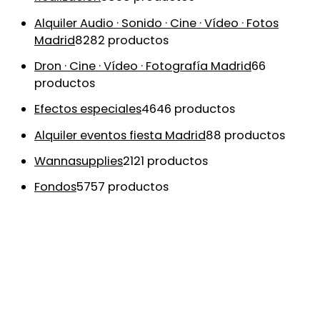
Alquiler Audio · Sonido · Cine · Vídeo · Fotos
Madrid
82
82 productos
Dron · Cine · Vídeo · Fotografía Madrid
6
6
productos
Efectos especiales
46
46 productos
Alquiler eventos fiesta Madrid
8
8 productos
Wannasupplies
21
21 productos
Fondos
57
57 productos