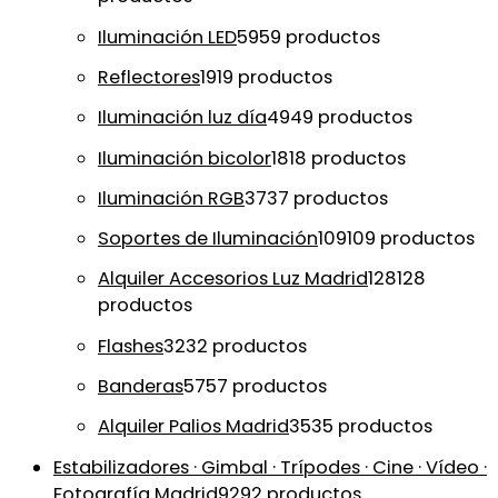
Iluminación LED
59
59 productos
Reflectores
19
19 productos
Iluminación luz día
49
49 productos
Iluminación bicolor
18
18 productos
Iluminación RGB
37
37 productos
Soportes de Iluminación
109
109 productos
Alquiler Accesorios Luz Madrid
128
128
productos
Flashes
32
32 productos
Banderas
57
57 productos
Alquiler Palios Madrid
35
35 productos
Estabilizadores · Gimbal · Trípodes · Cine · Vídeo ·
Fotografía Madrid
92
92 productos