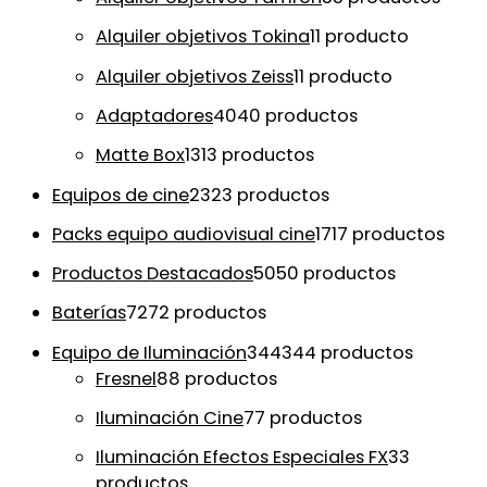
Alquiler objetivos Tokina
1
1 producto
Alquiler objetivos Zeiss
1
1 producto
Adaptadores
40
40 productos
Matte Box
13
13 productos
Equipos de cine
23
23 productos
Packs equipo audiovisual cine
17
17 productos
Productos Destacados
50
50 productos
Baterías
72
72 productos
Equipo de Iluminación
344
344 productos
Fresnel
8
8 productos
Iluminación Cine
7
7 productos
Iluminación Efectos Especiales FX
3
3
productos