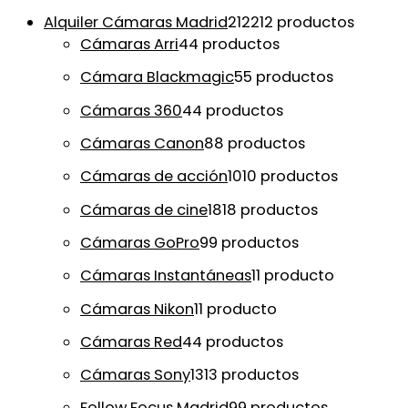
Alquiler Cámaras Madrid
212
212 productos
Cámaras Arri
4
4 productos
Cámara Blackmagic
5
5 productos
Cámaras 360
4
4 productos
Cámaras Canon
8
8 productos
Cámaras de acción
10
10 productos
Cámaras de cine
18
18 productos
Cámaras GoPro
9
9 productos
Cámaras Instantáneas
1
1 producto
Cámaras Nikon
1
1 producto
Cámaras Red
4
4 productos
Cámaras Sony
13
13 productos
Follow Focus Madrid
9
9 productos