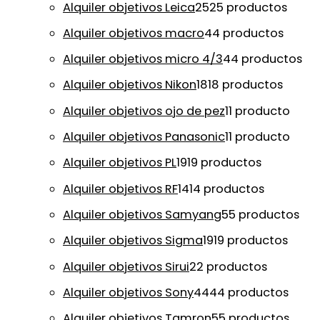
Alquiler objetivos Leica
25
25 productos
Alquiler objetivos macro
4
4 productos
Alquiler objetivos micro 4/3
4
4 productos
Alquiler objetivos Nikon
18
18 productos
Alquiler objetivos ojo de pez
1
1 producto
Alquiler objetivos Panasonic
1
1 producto
Alquiler objetivos PL
19
19 productos
Alquiler objetivos RF
14
14 productos
Alquiler objetivos Samyang
5
5 productos
Alquiler objetivos Sigma
19
19 productos
Alquiler objetivos Sirui
2
2 productos
Alquiler objetivos Sony
44
44 productos
Alquiler objetivos Tamron
5
5 productos