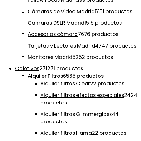
Cámaras de vídeo Madrid
51
51 productos
Cámaras DSLR Madrid
15
15 productos
Accesorios cámara
76
76 productos
Tarjetas y Lectores Madrid
47
47 productos
Monitores Madrid
52
52 productos
Objetivos
271
271 productos
Alquiler Filtros
65
65 productos
Alquiler filtros Clear
2
2 productos
Alquiler filtros efectos especiales
24
24
productos
Alquiler filtros Glimmerglass
4
4
productos
Alquiler filtros Hama
2
2 productos