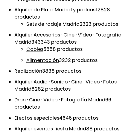
Alquiler de Plato Madrid y podcast
28
28
productos
Sets de rodaje Madrid
23
23 productos
Alquiler Accesorios · Cine · Vídeo · Fotografía
Madrid
343
343 productos
Cables
58
58 productos
Alimentación
32
32 productos
Realización
38
38 productos
Alquiler Audio · Sonido · Cine · Vídeo · Fotos
Madrid
82
82 productos
Dron · Cine · Vídeo · Fotografía Madrid
6
6
productos
Efectos especiales
46
46 productos
Alquiler eventos fiesta Madrid
8
8 productos