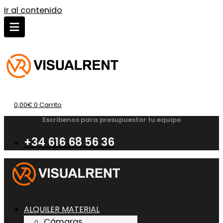
Ir al contenido
0,00
€
0
Carrito
Escribenos para presupuestar tu equipo
+34 616 68 56 36
ALQUILER MATERIAL
Cámaras