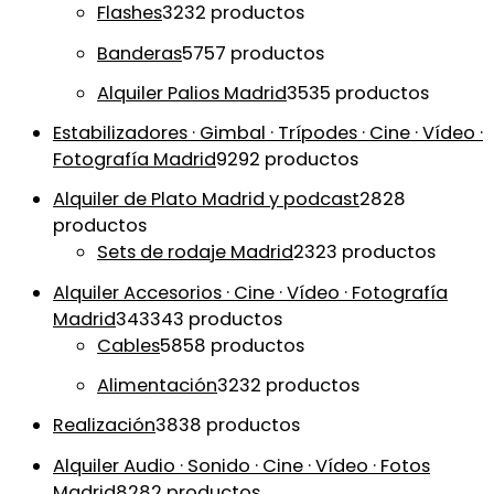
Flashes
32
32 productos
Banderas
57
57 productos
Alquiler Palios Madrid
35
35 productos
Estabilizadores · Gimbal · Trípodes · Cine · Vídeo ·
Fotografía Madrid
92
92 productos
Alquiler de Plato Madrid y podcast
28
28
productos
Sets de rodaje Madrid
23
23 productos
Alquiler Accesorios · Cine · Vídeo · Fotografía
Madrid
343
343 productos
Cables
58
58 productos
Alimentación
32
32 productos
Realización
38
38 productos
Alquiler Audio · Sonido · Cine · Vídeo · Fotos
Madrid
82
82 productos