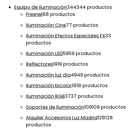
Equipo de Iluminación
344
344 productos
Fresnel
8
8 productos
Iluminación Cine
7
7 productos
Iluminación Efectos Especiales FX
3
3
productos
Iluminación LED
59
59 productos
Reflectores
19
19 productos
Iluminación luz día
49
49 productos
Iluminación bicolor
18
18 productos
Iluminación RGB
37
37 productos
Soportes de Iluminación
109
109 productos
Alquiler Accesorios Luz Madrid
128
128
productos