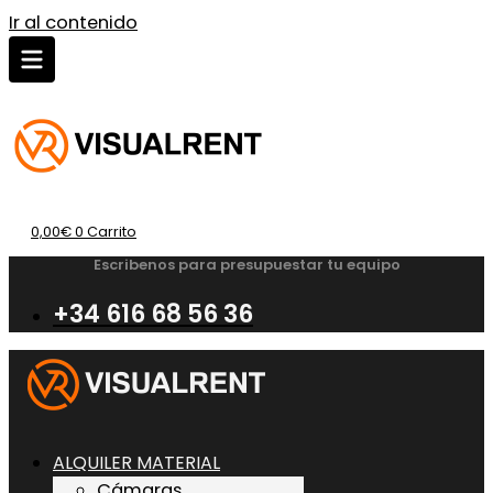
Ir al contenido
0,00
€
0
Carrito
Escribenos para presupuestar tu equipo
+34 616 68 56 36
ALQUILER MATERIAL
Cámaras