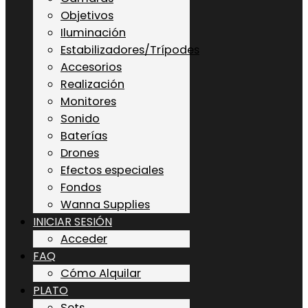
Objetivos
Iluminación
Estabilizadores/Trípodes
Accesorios
Realización
Monitores
Sonido
Baterías
Drones
Efectos especiales
Fondos
Wanna Supplies
INICIAR SESIÓN
Acceder
FAQ
Cómo Alquilar
PLATO
Sets