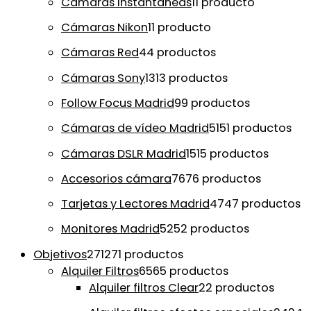
Cámaras Instantáneas
1
1 producto
Cámaras Nikon
1
1 producto
Cámaras Red
4
4 productos
Cámaras Sony
13
13 productos
Follow Focus Madrid
9
9 productos
Cámaras de vídeo Madrid
51
51 productos
Cámaras DSLR Madrid
15
15 productos
Accesorios cámara
76
76 productos
Tarjetas y Lectores Madrid
47
47 productos
Monitores Madrid
52
52 productos
Objetivos
271
271 productos
Alquiler Filtros
65
65 productos
Alquiler filtros Clear
2
2 productos