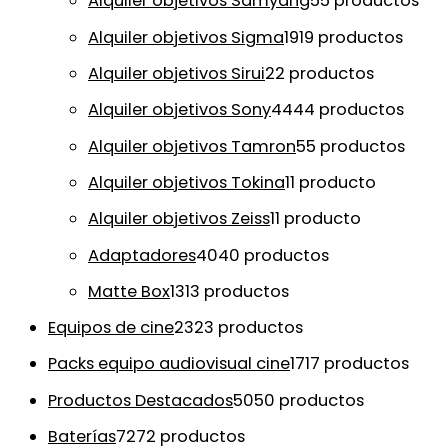
Alquiler objetivos Samyang
5
5 productos
Alquiler objetivos Sigma
19
19 productos
Alquiler objetivos Sirui
2
2 productos
Alquiler objetivos Sony
44
44 productos
Alquiler objetivos Tamron
5
5 productos
Alquiler objetivos Tokina
1
1 producto
Alquiler objetivos Zeiss
1
1 producto
Adaptadores
40
40 productos
Matte Box
13
13 productos
Equipos de cine
23
23 productos
Packs equipo audiovisual cine
17
17 productos
Productos Destacados
50
50 productos
Baterías
72
72 productos