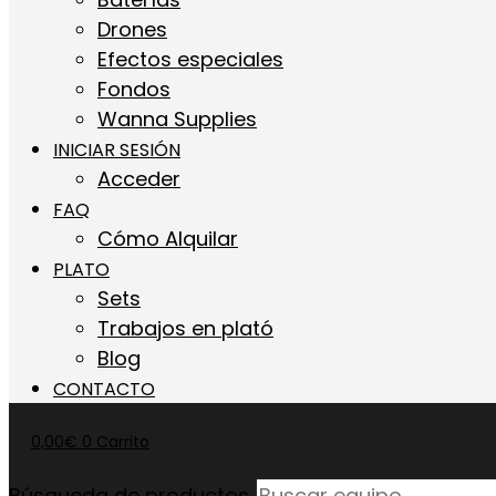
Drones
Efectos especiales
Fondos
Wanna Supplies
INICIAR SESIÓN
Acceder
FAQ
Cómo Alquilar
PLATO
Sets
Trabajos en plató
Blog
CONTACTO
0,00
€
0
Carrito
Búsqueda de productos