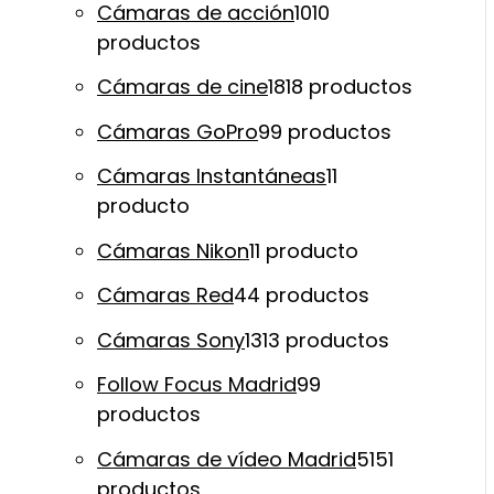
Cámaras de acción
10
10
productos
Cámaras de cine
18
18 productos
Cámaras GoPro
9
9 productos
Cámaras Instantáneas
1
1
producto
Cámaras Nikon
1
1 producto
Cámaras Red
4
4 productos
Cámaras Sony
13
13 productos
Follow Focus Madrid
9
9
productos
Cámaras de vídeo Madrid
51
51
productos