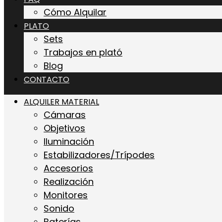
Cómo Alquilar
PLATO
Sets
Trabajos en plató
Blog
CONTACTO
ALQUILER MATERIAL
Cámaras
Objetivos
Iluminación
Estabilizadores/Trípodes
Accesorios
Realización
Monitores
Sonido
Baterías