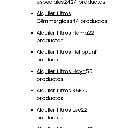
especiales
24
24 productos
Alquiler filtros
Glimmerglass
4
4 productos
Alquiler filtros Hama
2
2
productos
Alquiler filtros Heliopan
1
1
producto
Alquiler filtros Hoya
5
5
productos
Alquiler filtros K&F
7
7
productos
Alquiler filtros Lee
2
2
productos