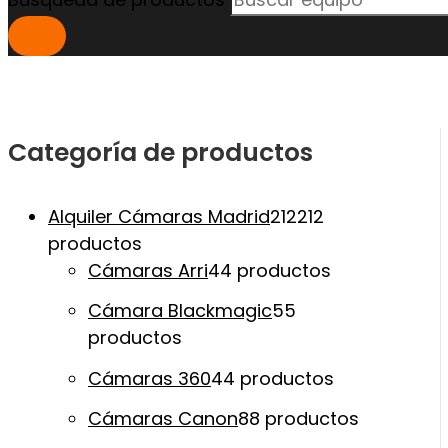
Categoría de productos
Alquiler Cámaras Madrid
212
212
productos
Cámaras Arri
4
4 productos
Cámara Blackmagic
5
5
productos
Cámaras 360
4
4 productos
Cámaras Canon
8
8 productos