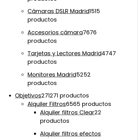
Cámaras DSLR Madrid
15
15
productos
Accesorios cámara
76
76
productos
Tarjetas y Lectores Madrid
47
47
productos
Monitores Madrid
52
52
productos
Objetivos
271
271 productos
Alquiler Filtros
65
65 productos
Alquiler filtros Clear
2
2
productos
Alquiler filtros efectos