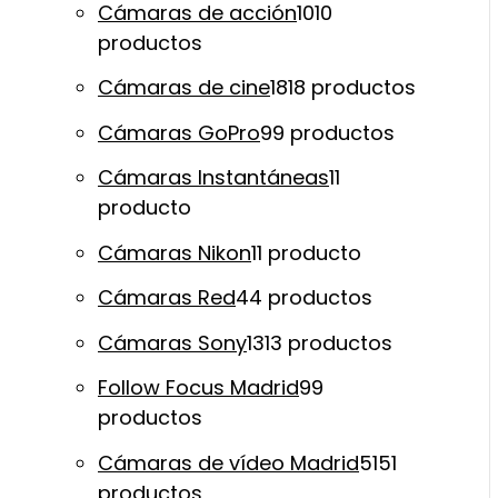
Cámaras de acción
10
10
productos
Cámaras de cine
18
18 productos
Cámaras GoPro
9
9 productos
Cámaras Instantáneas
1
1
producto
Cámaras Nikon
1
1 producto
Cámaras Red
4
4 productos
Cámaras Sony
13
13 productos
Follow Focus Madrid
9
9
productos
Cámaras de vídeo Madrid
51
51
productos