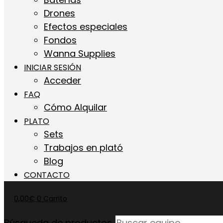
Drones
Efectos especiales
Fondos
Wanna Supplies
INICIAR SESIÓN
Acceder
FAQ
Cómo Alquilar
PLATO
Sets
Trabajos en plató
Blog
CONTACTO
0,00
€
0
Carrito
Búsqueda de productos