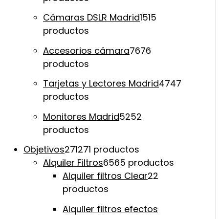
Cámaras DSLR Madrid
15
15
productos
Accesorios cámara
76
76
productos
Tarjetas y Lectores Madrid
47
47
productos
Monitores Madrid
52
52
productos
Objetivos
271
271 productos
Alquiler Filtros
65
65 productos
Alquiler filtros Clear
2
2
productos
Alquiler filtros efectos