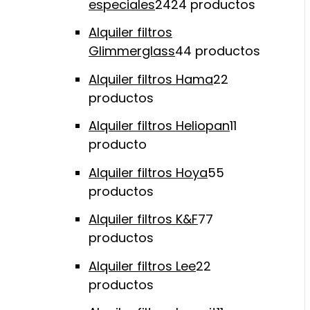
especiales
24
24 productos
Alquiler filtros
Glimmerglass
4
4 productos
Alquiler filtros Hama
2
2
productos
Alquiler filtros Heliopan
1
1
producto
Alquiler filtros Hoya
5
5
productos
Alquiler filtros K&F
7
7
productos
Alquiler filtros Lee
2
2
productos