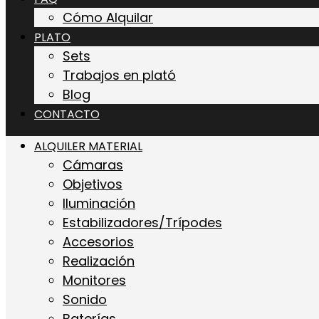
Cómo Alquilar
PLATO
Sets
Trabajos en plató
Blog
CONTACTO
ALQUILER MATERIAL
Cámaras
Objetivos
Iluminación
Estabilizadores/Trípodes
Accesorios
Realización
Monitores
Sonido
Baterías