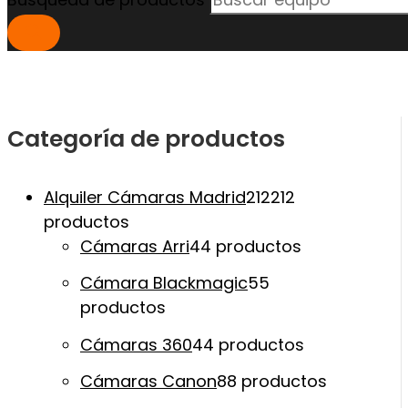
Categoría de productos
Alquiler Cámaras Madrid
212
212
productos
Cámaras Arri
4
4 productos
Cámara Blackmagic
5
5
productos
Cámaras 360
4
4 productos
Cámaras Canon
8
8 productos