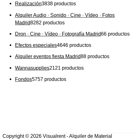
Realización
38
38 productos
Alquiler Audio · Sonido · Cine · Vídeo · Fotos
Madrid
82
82 productos
Dron · Cine · Vídeo · Fotografía Madrid
6
6 productos
Efectos especiales
46
46 productos
Alquiler eventos fiesta Madrid
8
8 productos
Wannasupplies
21
21 productos
Fondos
57
57 productos
Copyright © 2026
Visualrent - Alquiler de Material