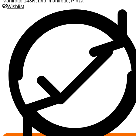
Manfrotto 143N
,
grip
,
manfrotto
,
Pinza
Wishlist