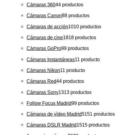
Cámaras 360
4
4 productos
Cámaras Canon
8
8 productos
Cámaras de acción
10
10 productos
Cámaras de cine
18
18 productos
Cámaras GoPro
9
9 productos
Cámaras Instantáneas
1
1 producto
Cámaras Nikon
1
1 producto
Cámaras Red
4
4 productos
Cámaras Sony
13
13 productos
Follow Focus Madrid
9
9 productos
Cámaras de vídeo Madrid
51
51 productos
Cámaras DSLR Madrid
15
15 productos