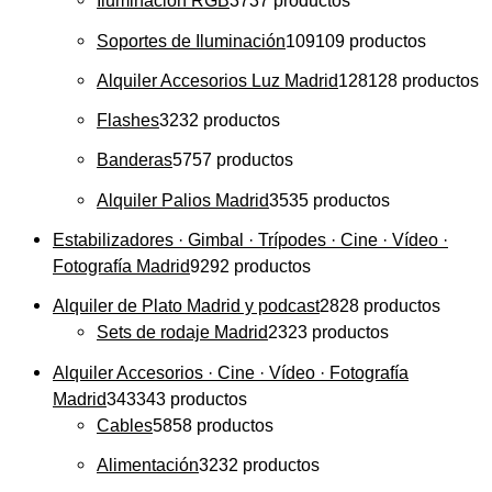
Iluminación RGB
37
37 productos
Soportes de Iluminación
109
109 productos
Alquiler Accesorios Luz Madrid
128
128 productos
Flashes
32
32 productos
Banderas
57
57 productos
Alquiler Palios Madrid
35
35 productos
Estabilizadores · Gimbal · Trípodes · Cine · Vídeo ·
Fotografía Madrid
92
92 productos
Alquiler de Plato Madrid y podcast
28
28 productos
Sets de rodaje Madrid
23
23 productos
Alquiler Accesorios · Cine · Vídeo · Fotografía
Madrid
343
343 productos
Cables
58
58 productos
Alimentación
32
32 productos