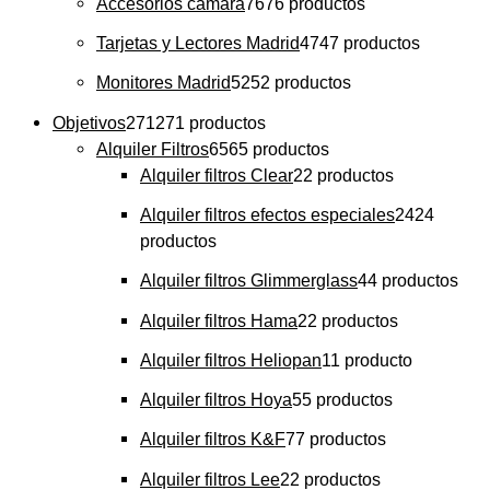
Accesorios cámara
76
76 productos
Tarjetas y Lectores Madrid
47
47 productos
Monitores Madrid
52
52 productos
Objetivos
271
271 productos
Alquiler Filtros
65
65 productos
Alquiler filtros Clear
2
2 productos
Alquiler filtros efectos especiales
24
24
productos
Alquiler filtros Glimmerglass
4
4 productos
Alquiler filtros Hama
2
2 productos
Alquiler filtros Heliopan
1
1 producto
Alquiler filtros Hoya
5
5 productos
Alquiler filtros K&F
7
7 productos
Alquiler filtros Lee
2
2 productos