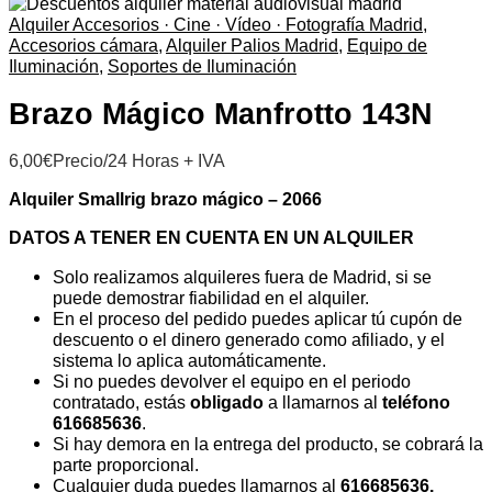
Alquiler Accesorios · Cine · Vídeo · Fotografía Madrid
,
Accesorios cámara
,
Alquiler Palios Madrid
,
Equipo de
Iluminación
,
Soportes de Iluminación
Brazo Mágico Manfrotto 143N
6,00
€
Precio/24 Horas + IVA
Alquiler Smallrig brazo mágico – 2066
DATOS A TENER EN CUENTA EN UN ALQUILER
Solo realizamos alquileres fuera de Madrid, si se
puede demostrar fiabilidad en el alquiler.
En el proceso del pedido puedes aplicar tú cupón de
descuento o el dinero generado como afiliado, y el
sistema lo aplica automáticamente.
Si no puedes devolver el equipo en el periodo
contratado, estás
obligado
a llamarnos al
teléfono
616685636
.
Si hay demora en la entrega del producto, se cobrará la
parte proporcional.
Cualquier duda puedes llamarnos al
616685636.