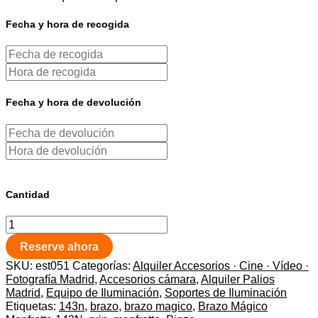
Fecha y hora de recogida
Fecha y hora de devolución
Cantidad
Reserve ahora
SKU:
est051
Categorías:
Alquiler Accesorios · Cine · Vídeo ·
Fotografía Madrid
,
Accesorios cámara
,
Alquiler Palios
Madrid
,
Equipo de Iluminación
,
Soportes de Iluminación
Etiquetas:
143n
,
brazo
,
brazo magico
,
Brazo Mágico