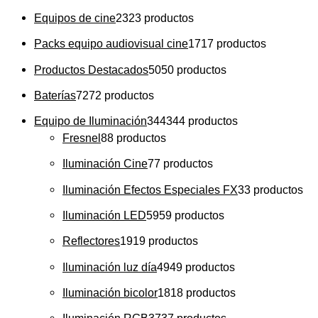
Equipos de cine
23
23 productos
Packs equipo audiovisual cine
17
17 productos
Productos Destacados
50
50 productos
Baterías
72
72 productos
Equipo de Iluminación
344
344 productos
Fresnel
8
8 productos
Iluminación Cine
7
7 productos
Iluminación Efectos Especiales FX
3
3 productos
Iluminación LED
59
59 productos
Reflectores
19
19 productos
Iluminación luz día
49
49 productos
Iluminación bicolor
18
18 productos