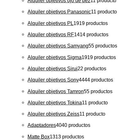
Alquiler objetivos ojo de pez
1
1 producto
Alquiler objetivos Panasonic
1
1 producto
Alquiler objetivos PL
19
19 productos
Alquiler objetivos RF
14
14 productos
Alquiler objetivos Samyang
5
5 productos
Alquiler objetivos Sigma
19
19 productos
Alquiler objetivos Sirui
2
2 productos
Alquiler objetivos Sony
44
44 productos
Alquiler objetivos Tamron
5
5 productos
Alquiler objetivos Tokina
1
1 producto
Alquiler objetivos Zeiss
1
1 producto
Adaptadores
40
40 productos
Matte Box
13
13 productos