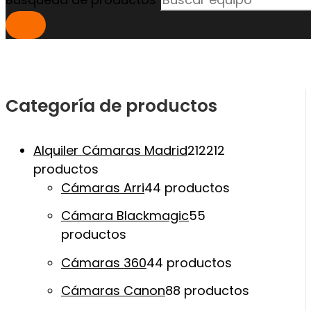
Categoría de productos
Alquiler Cámaras Madrid
212
212
productos
Cámaras Arri
4
4 productos
Cámara Blackmagic
5
5
productos
Cámaras 360
4
4 productos
Cámaras Canon
8
8 productos