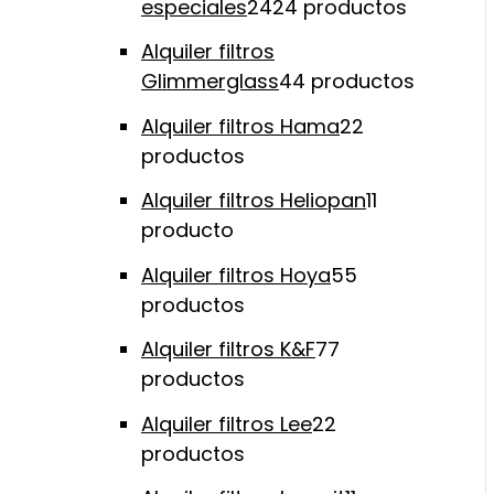
especiales
24
24 productos
Alquiler filtros
Glimmerglass
4
4 productos
Alquiler filtros Hama
2
2
productos
Alquiler filtros Heliopan
1
1
producto
Alquiler filtros Hoya
5
5
productos
Alquiler filtros K&F
7
7
productos
Alquiler filtros Lee
2
2
productos