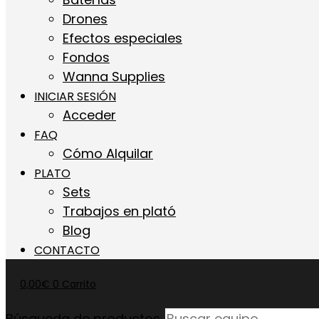
Drones
Efectos especiales
Fondos
Wanna Supplies
INICIAR SESIÓN
Acceder
FAQ
Cómo Alquilar
PLATO
Sets
Trabajos en plató
Blog
CONTACTO
0,00
€
0
Carrito
Búsqueda de productos