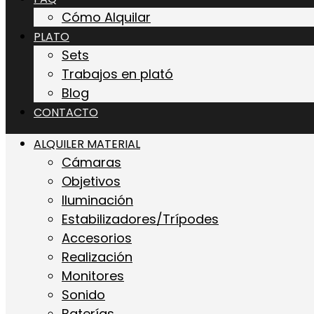
Cómo Alquilar
PLATO
Sets
Trabajos en plató
Blog
CONTACTO
ALQUILER MATERIAL
Cámaras
Objetivos
Iluminación
Estabilizadores/Trípodes
Accesorios
Realización
Monitores
Sonido
Baterías