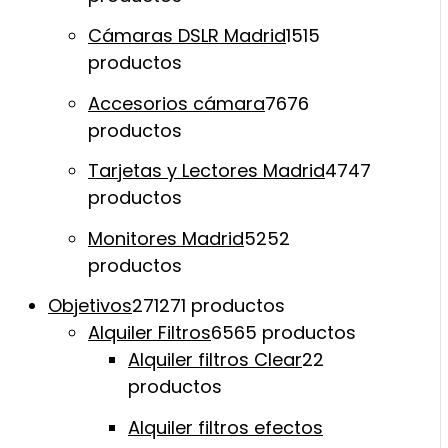
Cámaras DSLR Madrid
15
15
productos
Accesorios cámara
76
76
productos
Tarjetas y Lectores Madrid
47
47
productos
Monitores Madrid
52
52
productos
Objetivos
271
271 productos
Alquiler Filtros
65
65 productos
Alquiler filtros Clear
2
2
productos
Alquiler filtros efectos