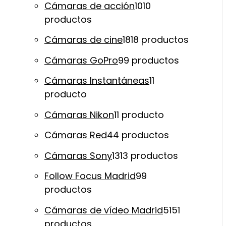
Cámaras de acción
10
10
productos
Cámaras de cine
18
18 productos
Cámaras GoPro
9
9 productos
Cámaras Instantáneas
1
1
producto
Cámaras Nikon
1
1 producto
Cámaras Red
4
4 productos
Cámaras Sony
13
13 productos
Follow Focus Madrid
9
9
productos
Cámaras de vídeo Madrid
51
51
productos