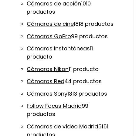
Cámaras de acción
10
10
productos
Cámaras de cine
18
18 productos
Cámaras GoPro
9
9 productos
Cámaras Instantáneas
1
1
producto
Cámaras Nikon
1
1 producto
Cámaras Red
4
4 productos
Cámaras Sony
13
13 productos
Follow Focus Madrid
9
9
productos
Cámaras de vídeo Madrid
51
51
productos