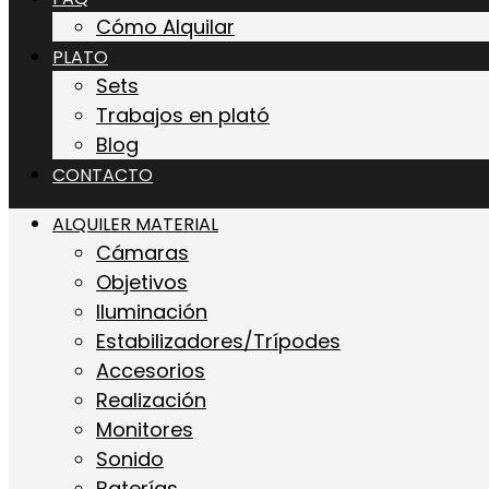
Cómo Alquilar
PLATO
Sets
Trabajos en plató
Blog
CONTACTO
ALQUILER MATERIAL
Cámaras
Objetivos
Iluminación
Estabilizadores/Trípodes
Accesorios
Realización
Monitores
Sonido
Baterías