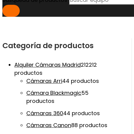
Categoría de productos
Alquiler Cámaras Madrid
212
212
productos
Cámaras Arri
4
4 productos
Cámara Blackmagic
5
5
productos
Cámaras 360
4
4 productos
Cámaras Canon
8
8 productos