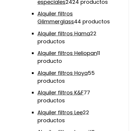
especiales
24
24 productos
Alquiler filtros
Glimmerglass
4
4 productos
Alquiler filtros Hama
2
2
productos
Alquiler filtros Heliopan
1
1
producto
Alquiler filtros Hoya
5
5
productos
Alquiler filtros K&F
7
7
productos
Alquiler filtros Lee
2
2
productos