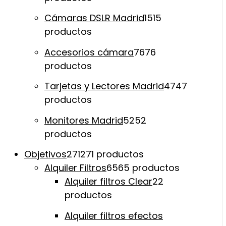
Cámaras DSLR Madrid
15
15
productos
Accesorios cámara
76
76
productos
Tarjetas y Lectores Madrid
47
47
productos
Monitores Madrid
52
52
productos
Objetivos
271
271 productos
Alquiler Filtros
65
65 productos
Alquiler filtros Clear
2
2
productos
Alquiler filtros efectos