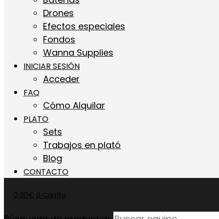
Drones
Efectos especiales
Fondos
Wanna Supplies
INICIAR SESIÓN
Acceder
FAQ
Cómo Alquilar
PLATO
Sets
Trabajos en plató
Blog
CONTACTO
0,00
€
0
Carrito
Búsqueda de productos