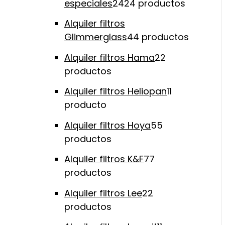
especiales
24
24 productos
Alquiler filtros
Glimmerglass
4
4 productos
Alquiler filtros Hama
2
2
productos
Alquiler filtros Heliopan
1
1
producto
Alquiler filtros Hoya
5
5
productos
Alquiler filtros K&F
7
7
productos
Alquiler filtros Lee
2
2
productos