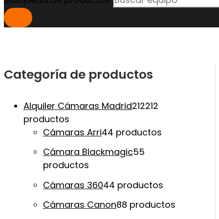
Categoría de productos
Alquiler Cámaras Madrid
212
212
productos
Cámaras Arri
4
4 productos
Cámara Blackmagic
5
5
productos
Cámaras 360
4
4 productos
Cámaras Canon
8
8 productos