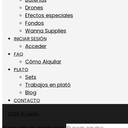
Drones
Efectos especiales
Fondos
Wanna Supplies
INICIAR SESIÓN
Acceder
FAQ
Cómo Alquilar
PLATO
Sets
Trabajos en plató
Blog
CONTACTO
0,00
€
0
Carrito
Búsqueda de productos