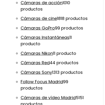
Cámaras de acción
10
10
productos
Cámaras de cine
18
18 productos
Cámaras GoPro
9
9 productos
Cámaras Instantáneas
1
1
producto
Cámaras Nikon
1
1 producto
Cámaras Red
4
4 productos
Cámaras Sony
13
13 productos
Follow Focus Madrid
9
9
productos
Cámaras de vídeo Madrid
51
51
productos