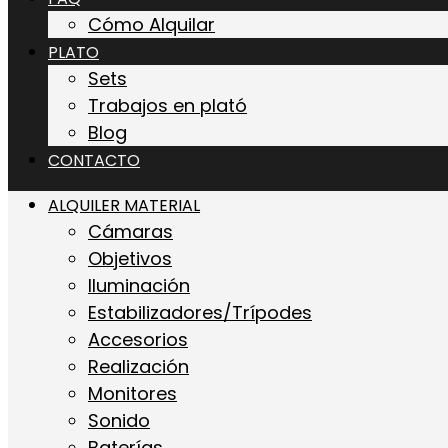
Cómo Alquilar
PLATO
Sets
Trabajos en plató
Blog
CONTACTO
ALQUILER MATERIAL
Cámaras
Objetivos
Iluminación
Estabilizadores/Trípodes
Accesorios
Realización
Monitores
Sonido
Baterías