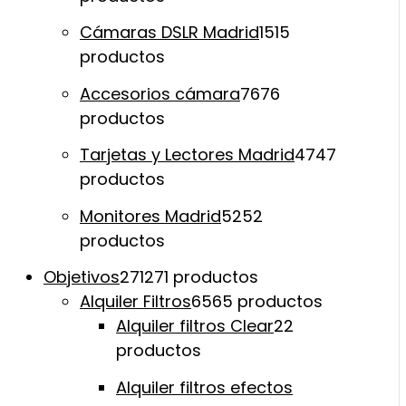
Cámaras DSLR Madrid
15
15
productos
Accesorios cámara
76
76
productos
Tarjetas y Lectores Madrid
47
47
productos
Monitores Madrid
52
52
productos
Objetivos
271
271 productos
Alquiler Filtros
65
65 productos
Alquiler filtros Clear
2
2
productos
Alquiler filtros efectos