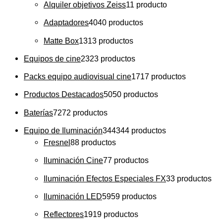
Alquiler objetivos Zeiss
1
1 producto
Adaptadores
40
40 productos
Matte Box
13
13 productos
Equipos de cine
23
23 productos
Packs equipo audiovisual cine
17
17 productos
Productos Destacados
50
50 productos
Baterías
72
72 productos
Equipo de Iluminación
344
344 productos
Fresnel
8
8 productos
Iluminación Cine
7
7 productos
Iluminación Efectos Especiales FX
3
3 productos
Iluminación LED
59
59 productos
Reflectores
19
19 productos