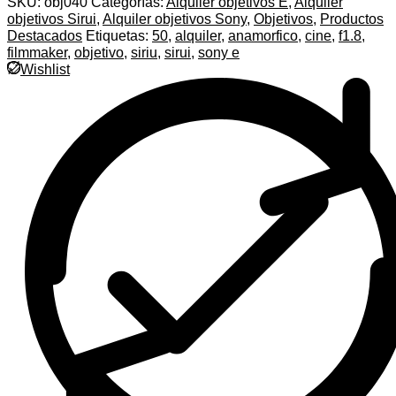
SKU:
obj040
Categorías:
Alquiler objetivos E
,
Alquiler
objetivos Sirui
,
Alquiler objetivos Sony
,
Objetivos
,
Productos
Destacados
Etiquetas:
50
,
alquiler
,
anamorfico
,
cine
,
f1.8
,
filmmaker
,
objetivo
,
siriu
,
sirui
,
sony e
Wishlist