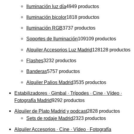
Iluminación luz día
49
49 productos
Iluminación bicolor
18
18 productos
Iluminación RGB
37
37 productos
Soportes de Iluminación
109
109 productos
Alquiler Accesorios Luz Madrid
128
128 productos
Flashes
32
32 productos
Banderas
57
57 productos
Alquiler Palios Madrid
35
35 productos
Estabilizadores · Gimbal · Trípodes · Cine · Vídeo ·
Fotografía Madrid
92
92 productos
Alquiler de Plato Madrid y podcast
28
28 productos
Sets de rodaje Madrid
23
23 productos
Alquiler Accesorios · Cine · Vídeo · Fotografía