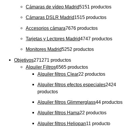
Cámaras de vídeo Madrid
51
51 productos
Cámaras DSLR Madrid
15
15 productos
Accesorios cámara
76
76 productos
Tarjetas y Lectores Madrid
47
47 productos
Monitores Madrid
52
52 productos
Objetivos
271
271 productos
Alquiler Filtros
65
65 productos
Alquiler filtros Clear
2
2 productos
Alquiler filtros efectos especiales
24
24
productos
Alquiler filtros Glimmerglass
4
4 productos
Alquiler filtros Hama
2
2 productos
Alquiler filtros Heliopan
1
1 producto