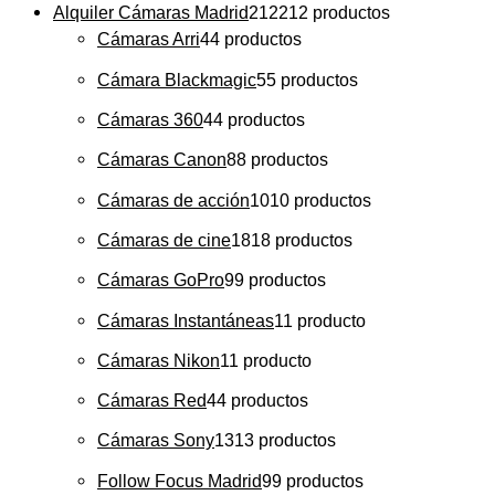
Alquiler Cámaras Madrid
212
212 productos
Cámaras Arri
4
4 productos
Cámara Blackmagic
5
5 productos
Cámaras 360
4
4 productos
Cámaras Canon
8
8 productos
Cámaras de acción
10
10 productos
Cámaras de cine
18
18 productos
Cámaras GoPro
9
9 productos
Cámaras Instantáneas
1
1 producto
Cámaras Nikon
1
1 producto
Cámaras Red
4
4 productos
Cámaras Sony
13
13 productos
Follow Focus Madrid
9
9 productos