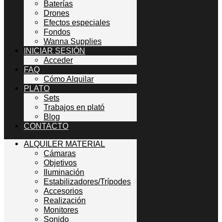
Baterías
Drones
Efectos especiales
Fondos
Wanna Supplies
INICIAR SESIÓN
Acceder
FAQ
Cómo Alquilar
PLATO
Sets
Trabajos en plató
Blog
CONTACTO
ALQUILER MATERIAL
Cámaras
Objetivos
Iluminación
Estabilizadores/Trípodes
Accesorios
Realización
Monitores
Sonido