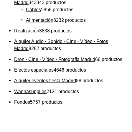
Madrid
343
343 productos
Cables
58
58 productos
Alimentación
32
32 productos
Realización
38
38 productos
Alquiler Audio · Sonido · Cine · Vídeo · Fotos
Madrid
82
82 productos
Dron · Cine · Vídeo · Fotografía Madrid
6
6 productos
Efectos especiales
46
46 productos
Alquiler eventos fiesta Madrid
8
8 productos
Wannasupplies
21
21 productos
Fondos
57
57 productos