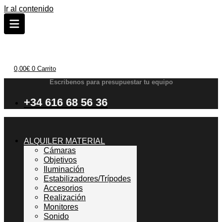
Ir al contenido
0,00
€
0
Carrito
Escribenos para presupuestar tu equipo
+34 616 68 56 36
ALQUILER MATERIAL
Cámaras
Objetivos
Iluminación
Estabilizadores/Trípodes
Accesorios
Realización
Monitores
Sonido