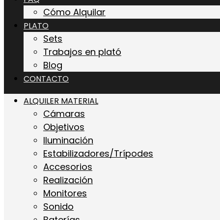
Cómo Alquilar
PLATO
Sets
Trabajos en plató
Blog
CONTACTO
ALQUILER MATERIAL
Cámaras
Objetivos
Iluminación
Estabilizadores/Trípodes
Accesorios
Realización
Monitores
Sonido
Baterías