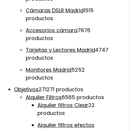
Cámaras DSLR Madrid
15
15
productos
Accesorios cámara
76
76
productos
Tarjetas y Lectores Madrid
47
47
productos
Monitores Madrid
52
52
productos
Objetivos
271
271 productos
Alquiler Filtros
65
65 productos
Alquiler filtros Clear
2
2
productos
Alquiler filtros efectos