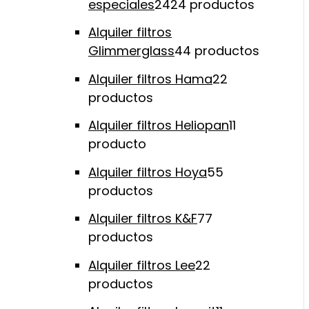
especiales
24
24 productos
Alquiler filtros
Glimmerglass
4
4 productos
Alquiler filtros Hama
2
2
productos
Alquiler filtros Heliopan
1
1
producto
Alquiler filtros Hoya
5
5
productos
Alquiler filtros K&F
7
7
productos
Alquiler filtros Lee
2
2
productos