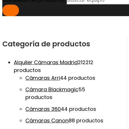
Categoría de productos
Alquiler Cámaras Madrid
212
212
productos
Cámaras Arri
4
4 productos
Cámara Blackmagic
5
5
productos
Cámaras 360
4
4 productos
Cámaras Canon
8
8 productos