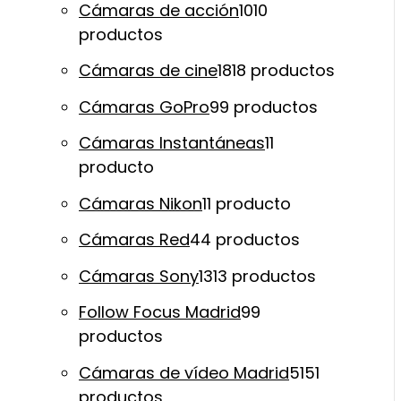
Cámaras de acción
10
10
productos
Cámaras de cine
18
18 productos
Cámaras GoPro
9
9 productos
Cámaras Instantáneas
1
1
producto
Cámaras Nikon
1
1 producto
Cámaras Red
4
4 productos
Cámaras Sony
13
13 productos
Follow Focus Madrid
9
9
productos
Cámaras de vídeo Madrid
51
51
productos