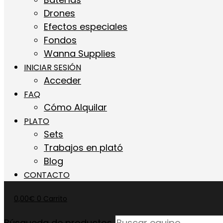
Drones
Efectos especiales
Fondos
Wanna Supplies
INICIAR SESIÓN
Acceder
FAQ
Cómo Alquilar
PLATO
Sets
Trabajos en plató
Blog
CONTACTO
0,00
€
0
Carrito
Búsqueda de productos