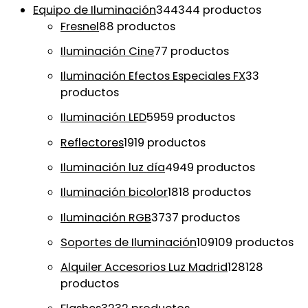
Equipo de Iluminación
344
344 productos
Fresnel
8
8 productos
Iluminación Cine
7
7 productos
Iluminación Efectos Especiales FX
3
3
productos
Iluminación LED
59
59 productos
Reflectores
19
19 productos
Iluminación luz día
49
49 productos
Iluminación bicolor
18
18 productos
Iluminación RGB
37
37 productos
Soportes de Iluminación
109
109 productos
Alquiler Accesorios Luz Madrid
128
128
productos