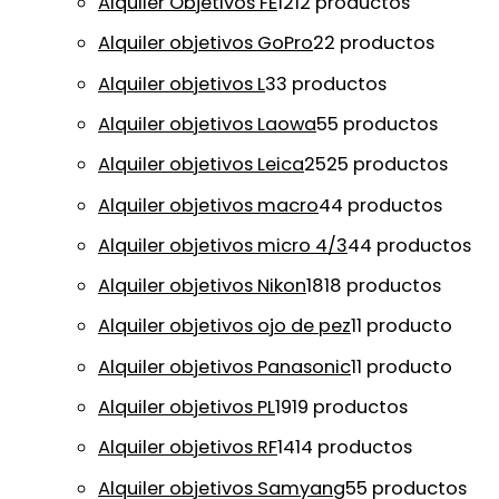
Alquiler Objetivos FE
12
12 productos
Alquiler objetivos GoPro
2
2 productos
Alquiler objetivos L
3
3 productos
Alquiler objetivos Laowa
5
5 productos
Alquiler objetivos Leica
25
25 productos
Alquiler objetivos macro
4
4 productos
Alquiler objetivos micro 4/3
4
4 productos
Alquiler objetivos Nikon
18
18 productos
Alquiler objetivos ojo de pez
1
1 producto
Alquiler objetivos Panasonic
1
1 producto
Alquiler objetivos PL
19
19 productos
Alquiler objetivos RF
14
14 productos
Alquiler objetivos Samyang
5
5 productos