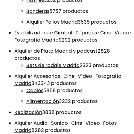
Flashes
32
32 productos
Banderas
57
57 productos
Alquiler Palios Madrid
35
35 productos
Estabilizadores · Gimbal · Trípodes · Cine · Vídeo ·
Fotografía Madrid
92
92 productos
Alquiler de Plato Madrid y podcast
28
28
productos
Sets de rodaje Madrid
23
23 productos
Alquiler Accesorios · Cine · Vídeo · Fotografía
Madrid
343
343 productos
Cables
58
58 productos
Alimentación
32
32 productos
Realización
38
38 productos
Alquiler Audio · Sonido · Cine · Vídeo · Fotos
Madrid
82
82 productos