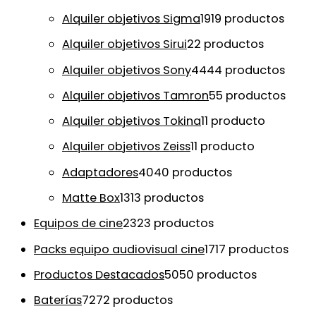
Alquiler objetivos Sigma
19
19 productos
Alquiler objetivos Sirui
2
2 productos
Alquiler objetivos Sony
44
44 productos
Alquiler objetivos Tamron
5
5 productos
Alquiler objetivos Tokina
1
1 producto
Alquiler objetivos Zeiss
1
1 producto
Adaptadores
40
40 productos
Matte Box
13
13 productos
Equipos de cine
23
23 productos
Packs equipo audiovisual cine
17
17 productos
Productos Destacados
50
50 productos
Baterías
72
72 productos