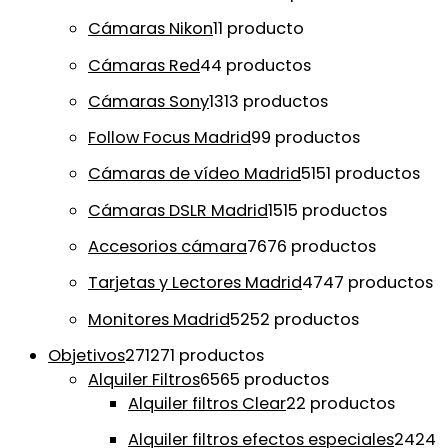
Cámaras Nikon
1
1 producto
Cámaras Red
4
4 productos
Cámaras Sony
13
13 productos
Follow Focus Madrid
9
9 productos
Cámaras de vídeo Madrid
51
51 productos
Cámaras DSLR Madrid
15
15 productos
Accesorios cámara
76
76 productos
Tarjetas y Lectores Madrid
47
47 productos
Monitores Madrid
52
52 productos
Objetivos
271
271 productos
Alquiler Filtros
65
65 productos
Alquiler filtros Clear
2
2 productos
Alquiler filtros efectos especiales
24
24