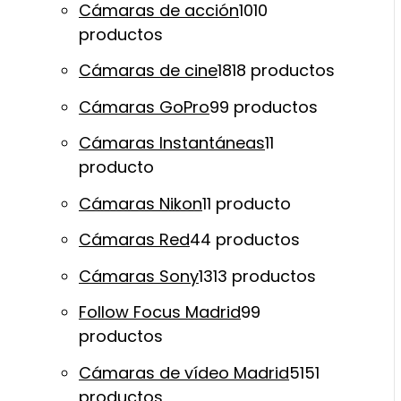
Cámaras de acción
10
10
productos
Cámaras de cine
18
18 productos
Cámaras GoPro
9
9 productos
Cámaras Instantáneas
1
1
producto
Cámaras Nikon
1
1 producto
Cámaras Red
4
4 productos
Cámaras Sony
13
13 productos
Follow Focus Madrid
9
9
productos
Cámaras de vídeo Madrid
51
51
productos