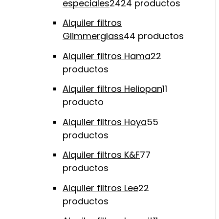
especiales
24
24 productos
Alquiler filtros
Glimmerglass
4
4 productos
Alquiler filtros Hama
2
2
productos
Alquiler filtros Heliopan
1
1
producto
Alquiler filtros Hoya
5
5
productos
Alquiler filtros K&F
7
7
productos
Alquiler filtros Lee
2
2
productos