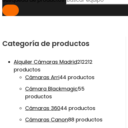
Categoría de productos
Alquiler Cámaras Madrid
212
212
productos
Cámaras Arri
4
4 productos
Cámara Blackmagic
5
5
productos
Cámaras 360
4
4 productos
Cámaras Canon
8
8 productos