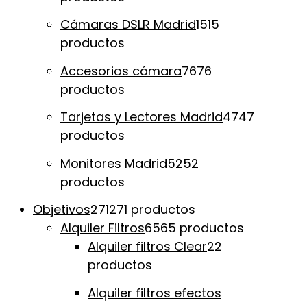
Cámaras DSLR Madrid
15
15
productos
Accesorios cámara
76
76
productos
Tarjetas y Lectores Madrid
47
47
productos
Monitores Madrid
52
52
productos
Objetivos
271
271 productos
Alquiler Filtros
65
65 productos
Alquiler filtros Clear
2
2
productos
Alquiler filtros efectos