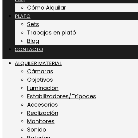
Cómo Alquilar
PLATO
Sets
Trabajos en plató
Blog
CONTACTO
ALQUILER MATERIAL
Cámaras
Objetivos
Iluminación
Estabilizadores/Trípodes
Accesorios
Realización
Monitores
Sonido
Baterías