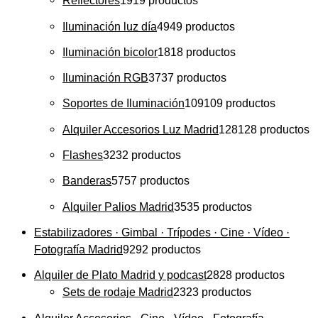
Reflectores
19
19 productos
Iluminación luz día
49
49 productos
Iluminación bicolor
18
18 productos
Iluminación RGB
37
37 productos
Soportes de Iluminación
109
109 productos
Alquiler Accesorios Luz Madrid
128
128 productos
Flashes
32
32 productos
Banderas
57
57 productos
Alquiler Palios Madrid
35
35 productos
Estabilizadores · Gimbal · Trípodes · Cine · Vídeo ·
Fotografía Madrid
92
92 productos
Alquiler de Plato Madrid y podcast
28
28 productos
Sets de rodaje Madrid
23
23 productos
Alquiler Accesorios · Cine · Vídeo · Fotografía