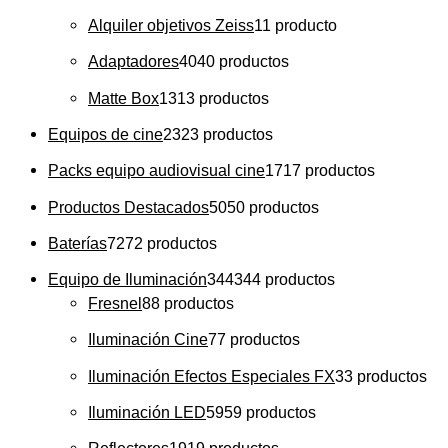
Alquiler objetivos Zeiss
1
1 producto
Adaptadores
40
40 productos
Matte Box
13
13 productos
Equipos de cine
23
23 productos
Packs equipo audiovisual cine
17
17 productos
Productos Destacados
50
50 productos
Baterías
72
72 productos
Equipo de Iluminación
344
344 productos
Fresnel
8
8 productos
Iluminación Cine
7
7 productos
Iluminación Efectos Especiales FX
3
3 productos
Iluminación LED
59
59 productos