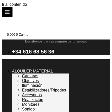
Ir al contenido
0,00
€
0
Carrito
Escribenos para presupuestar tu equipo
+34 616 68 56 36
ALQUILER MATERIAL
Cámaras
Objetivos
Iluminación
Estabilizadores/Trípodes
Accesorios
Realización
Monitores
Sonido