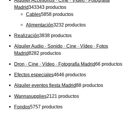
Madrid
343
343 productos
Cables
58
58 productos
Alimentación
32
32 productos
Realización
38
38 productos
Alquiler Audio · Sonido · Cine · Vídeo · Fotos
Madrid
82
82 productos
Dron · Cine · Vídeo · Fotografía Madrid
6
6 productos
Efectos especiales
46
46 productos
Alquiler eventos fiesta Madrid
8
8 productos
Wannasupplies
21
21 productos
Fondos
57
57 productos