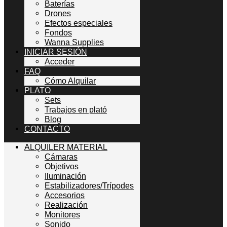
Baterías
Drones
Efectos especiales
Fondos
Wanna Supplies
INICIAR SESIÓN
Acceder
FAQ
Cómo Alquilar
PLATO
Sets
Trabajos en plató
Blog
CONTACTO
ALQUILER MATERIAL
Cámaras
Objetivos
Iluminación
Estabilizadores/Trípodes
Accesorios
Realización
Monitores
Sonido