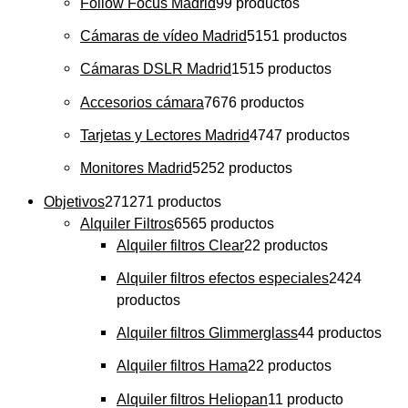
Follow Focus Madrid
9
9 productos
Cámaras de vídeo Madrid
51
51 productos
Cámaras DSLR Madrid
15
15 productos
Accesorios cámara
76
76 productos
Tarjetas y Lectores Madrid
47
47 productos
Monitores Madrid
52
52 productos
Objetivos
271
271 productos
Alquiler Filtros
65
65 productos
Alquiler filtros Clear
2
2 productos
Alquiler filtros efectos especiales
24
24
productos
Alquiler filtros Glimmerglass
4
4 productos
Alquiler filtros Hama
2
2 productos
Alquiler filtros Heliopan
1
1 producto