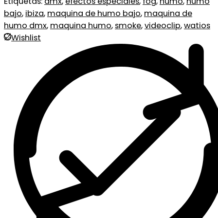
Etiquetas:
dmx
,
efectos especiales
,
fog
,
humo
,
humo
bajo
,
ibiza
,
maquina de humo bajo
,
maquina de
humo dmx
,
maquina humo
,
smoke
,
videoclip
,
watios
Wishlist