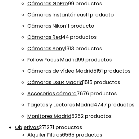
Cámaras GoPro
9
9 productos
Cámaras Instantáneas
1
1 producto
Cámaras Nikon
1
1 producto
Cámaras Red
4
4 productos
Cámaras Sony
13
13 productos
Follow Focus Madrid
9
9 productos
Cámaras de vídeo Madrid
51
51 productos
Cámaras DSLR Madrid
15
15 productos
Accesorios cámara
76
76 productos
Tarjetas y Lectores Madrid
47
47 productos
Monitores Madrid
52
52 productos
Objetivos
271
271 productos
Alquiler Filtros
65
65 productos