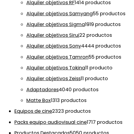
Alquiler objetivos RF
14
14 productos
Alquiler objetivos Samyang
5
5 productos
Alquiler objetivos Sigma
19
19 productos
Alquiler objetivos Sirui
2
2 productos
Alquiler objetivos Sony
44
44 productos
Alquiler objetivos Tamron
5
5 productos
Alquiler objetivos Tokina
1
1 producto
Alquiler objetivos Zeiss
1
1 producto
Adaptadores
40
40 productos
Matte Box
13
13 productos
Equipos de cine
23
23 productos
Packs equipo audiovisual cine
17
17 productos
Productos Destacados
50
50 productos