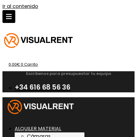
Ir al contenido
0,00
€
0
Carrito
Escribenos para presupuestar tu equipo
+34 616 68 56 36
ALQUILER MATERIAL
Cámaras