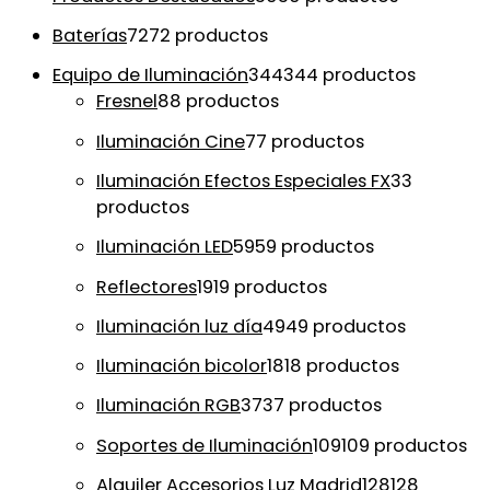
Baterías
72
72 productos
Equipo de Iluminación
344
344 productos
Fresnel
8
8 productos
Iluminación Cine
7
7 productos
Iluminación Efectos Especiales FX
3
3
productos
Iluminación LED
59
59 productos
Reflectores
19
19 productos
Iluminación luz día
49
49 productos
Iluminación bicolor
18
18 productos
Iluminación RGB
37
37 productos
Soportes de Iluminación
109
109 productos
Alquiler Accesorios Luz Madrid
128
128