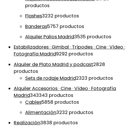
productos
Flashes
32
32 productos
Banderas
57
57 productos
Alquiler Palios Madrid
35
35 productos
Estabilizadores · Gimbal · Trípodes · Cine · Vídeo ·
Fotografía Madrid
92
92 productos
Alquiler de Plato Madrid y podcast
28
28
productos
Sets de rodaje Madrid
23
23 productos
Alquiler Accesorios · Cine · Vídeo · Fotografía
Madrid
343
343 productos
Cables
58
58 productos
Alimentación
32
32 productos
Realización
38
38 productos