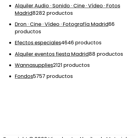
Alquiler Audio · Sonido · Cine · Vídeo · Fotos
Madrid
82
82 productos
Dron · Cine · Vídeo · Fotografía Madrid
6
6
productos
Efectos especiales
46
46 productos
Alquiler eventos fiesta Madrid
8
8 productos
Wannasupplies
21
21 productos
Fondos
57
57 productos