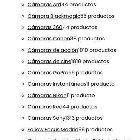
Cámaras Arri
4
4 productos
Cámara Blackmagic
5
5 productos
Cámaras 360
4
4 productos
Cámaras Canon
8
8 productos
Cámaras de acción
10
10 productos
Cámaras de cine
18
18 productos
Cámaras GoPro
9
9 productos
Cámaras Instantáneas
1
1 producto
Cámaras Nikon
1
1 producto
Cámaras Red
4
4 productos
Cámaras Sony
13
13 productos
Follow Focus Madrid
9
9 productos