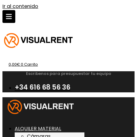
Ir al contenido
0,00
€
0
Carrito
Escribenos para presupuestar tu equipo
+34 616 68 56 36
ALQUILER MATERIAL
Cámaras