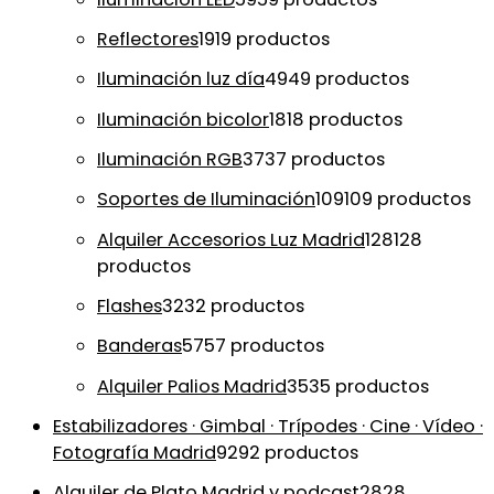
Reflectores
19
19 productos
Iluminación luz día
49
49 productos
Iluminación bicolor
18
18 productos
Iluminación RGB
37
37 productos
Soportes de Iluminación
109
109 productos
Alquiler Accesorios Luz Madrid
128
128
productos
Flashes
32
32 productos
Banderas
57
57 productos
Alquiler Palios Madrid
35
35 productos
Estabilizadores · Gimbal · Trípodes · Cine · Vídeo ·
Fotografía Madrid
92
92 productos
Alquiler de Plato Madrid y podcast
28
28