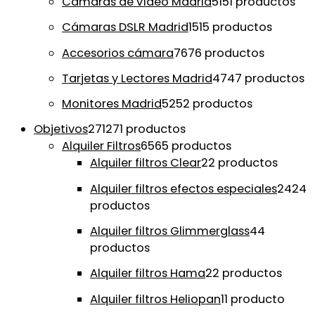
Cámaras de vídeo Madrid
51
51 productos
Cámaras DSLR Madrid
15
15 productos
Accesorios cámara
76
76 productos
Tarjetas y Lectores Madrid
47
47 productos
Monitores Madrid
52
52 productos
Objetivos
271
271 productos
Alquiler Filtros
65
65 productos
Alquiler filtros Clear
2
2 productos
Alquiler filtros efectos especiales
24
24
productos
Alquiler filtros Glimmerglass
4
4
productos
Alquiler filtros Hama
2
2 productos
Alquiler filtros Heliopan
1
1 producto