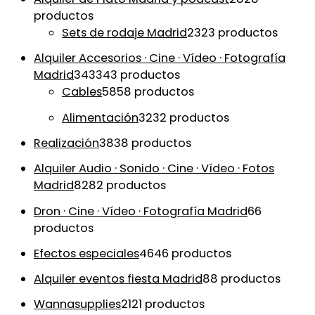
productos
Sets de rodaje Madrid
23
23 productos
Alquiler Accesorios · Cine · Vídeo · Fotografía
Madrid
343
343 productos
Cables
58
58 productos
Alimentación
32
32 productos
Realización
38
38 productos
Alquiler Audio · Sonido · Cine · Vídeo · Fotos
Madrid
82
82 productos
Dron · Cine · Vídeo · Fotografía Madrid
6
6
productos
Efectos especiales
46
46 productos
Alquiler eventos fiesta Madrid
8
8 productos
Wannasupplies
21
21 productos