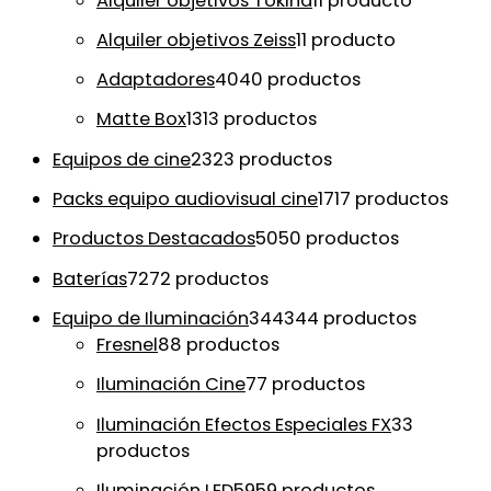
Alquiler objetivos Tokina
1
1 producto
Alquiler objetivos Zeiss
1
1 producto
Adaptadores
40
40 productos
Matte Box
13
13 productos
Equipos de cine
23
23 productos
Packs equipo audiovisual cine
17
17 productos
Productos Destacados
50
50 productos
Baterías
72
72 productos
Equipo de Iluminación
344
344 productos
Fresnel
8
8 productos
Iluminación Cine
7
7 productos
Iluminación Efectos Especiales FX
3
3
productos
Iluminación LED
59
59 productos