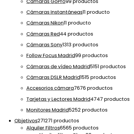
Cámaras GoPro
9
9 productos
Cámaras Instantáneas
1
1 producto
Cámaras Nikon
1
1 producto
Cámaras Red
4
4 productos
Cámaras Sony
13
13 productos
Follow Focus Madrid
9
9 productos
Cámaras de vídeo Madrid
51
51 productos
Cámaras DSLR Madrid
15
15 productos
Accesorios cámara
76
76 productos
Tarjetas y Lectores Madrid
47
47 productos
Monitores Madrid
52
52 productos
Objetivos
271
271 productos
Alquiler Filtros
65
65 productos