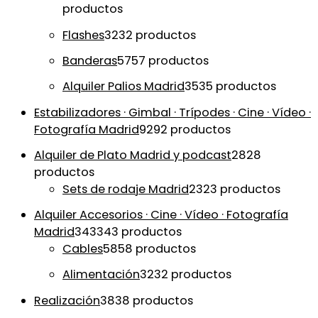
productos
Flashes
32
32 productos
Banderas
57
57 productos
Alquiler Palios Madrid
35
35 productos
Estabilizadores · Gimbal · Trípodes · Cine · Vídeo ·
Fotografía Madrid
92
92 productos
Alquiler de Plato Madrid y podcast
28
28
productos
Sets de rodaje Madrid
23
23 productos
Alquiler Accesorios · Cine · Vídeo · Fotografía
Madrid
343
343 productos
Cables
58
58 productos
Alimentación
32
32 productos
Realización
38
38 productos