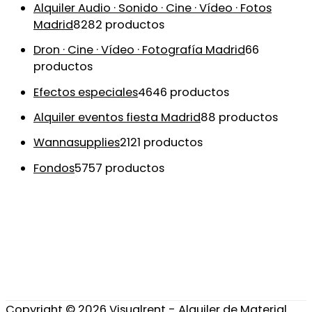
Alquiler Audio · Sonido · Cine · Vídeo · Fotos
Madrid
82
82 productos
Dron · Cine · Vídeo · Fotografía Madrid
6
6
productos
Efectos especiales
46
46 productos
Alquiler eventos fiesta Madrid
8
8 productos
Wannasupplies
21
21 productos
Fondos
57
57 productos
Copyright © 2026
Visualrent - Alquiler de Material