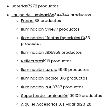
Baterías
72
72 productos
Equipo de Iluminación
344
344 productos
Fresnel
8
8 productos
Iluminación Cine
7
7 productos
Iluminación Efectos Especiales FX
3
3
productos
Iluminación LED
59
59 productos
Reflectores
19
19 productos
Iluminación luz día
49
49 productos
Iluminación bicolor
18
18 productos
Iluminación RGB
37
37 productos
Soportes de Iluminación
109
109 productos
Alquiler Accesorios Luz Madrid
128
128