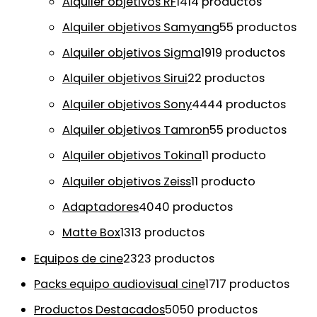
Alquiler objetivos RF
14
14 productos
Alquiler objetivos Samyang
5
5 productos
Alquiler objetivos Sigma
19
19 productos
Alquiler objetivos Sirui
2
2 productos
Alquiler objetivos Sony
44
44 productos
Alquiler objetivos Tamron
5
5 productos
Alquiler objetivos Tokina
1
1 producto
Alquiler objetivos Zeiss
1
1 producto
Adaptadores
40
40 productos
Matte Box
13
13 productos
Equipos de cine
23
23 productos
Packs equipo audiovisual cine
17
17 productos
Productos Destacados
50
50 productos