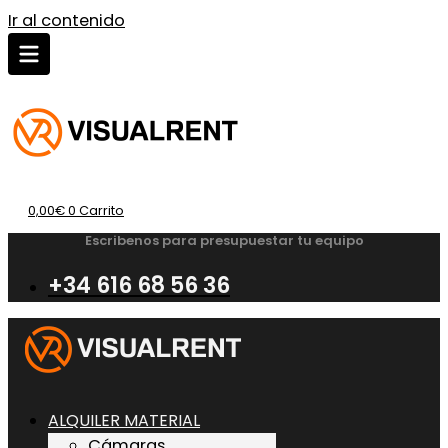
Ir al contenido
0,00
€
0
Carrito
Escribenos para presupuestar tu equipo
+34 616 68 56 36
ALQUILER MATERIAL
Cámaras