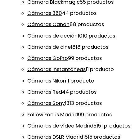
Cámara Blackmagic
5
5 productos
Cámaras 360
4
4 productos
Cámaras Canon
8
8 productos
Cámaras de acción
10
10 productos
Cámaras de cine
18
18 productos
Cámaras GoPro
9
9 productos
Cámaras Instantáneas
1
1 producto
Cámaras Nikon
1
1 producto
Cámaras Red
4
4 productos
Cámaras Sony
13
13 productos
Follow Focus Madrid
9
9 productos
Cámaras de vídeo Madrid
51
51 productos
Cámaras DSLR Madrid
15
15 productos