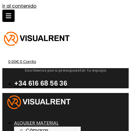
Ir al contenido
0,00
€
0
Carrito
Escribenos para presupuestar tu equipo
+34 616 68 56 36
ALQUILER MATERIAL
Cámaras