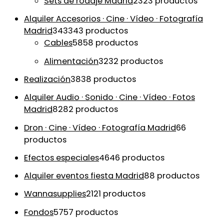
Sets de rodaje Madrid
23
23 productos
Alquiler Accesorios · Cine · Vídeo · Fotografía
Madrid
343
343 productos
Cables
58
58 productos
Alimentación
32
32 productos
Realización
38
38 productos
Alquiler Audio · Sonido · Cine · Vídeo · Fotos
Madrid
82
82 productos
Dron · Cine · Vídeo · Fotografía Madrid
6
6
productos
Efectos especiales
46
46 productos
Alquiler eventos fiesta Madrid
8
8 productos
Wannasupplies
21
21 productos
Fondos
57
57 productos