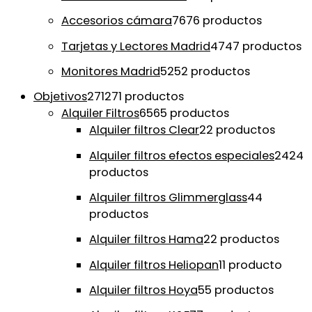
Accesorios cámara
76
76 productos
Tarjetas y Lectores Madrid
47
47 productos
Monitores Madrid
52
52 productos
Objetivos
271
271 productos
Alquiler Filtros
65
65 productos
Alquiler filtros Clear
2
2 productos
Alquiler filtros efectos especiales
24
24
productos
Alquiler filtros Glimmerglass
4
4
productos
Alquiler filtros Hama
2
2 productos
Alquiler filtros Heliopan
1
1 producto
Alquiler filtros Hoya
5
5 productos