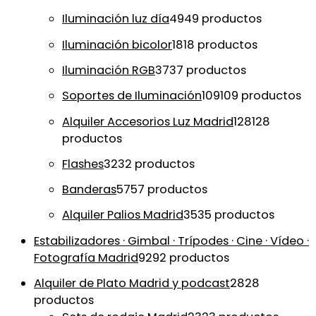
Iluminación luz día
49
49 productos
Iluminación bicolor
18
18 productos
Iluminación RGB
37
37 productos
Soportes de Iluminación
109
109 productos
Alquiler Accesorios Luz Madrid
128
128
productos
Flashes
32
32 productos
Banderas
57
57 productos
Alquiler Palios Madrid
35
35 productos
Estabilizadores · Gimbal · Trípodes · Cine · Vídeo ·
Fotografía Madrid
92
92 productos
Alquiler de Plato Madrid y podcast
28
28
productos