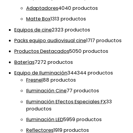
Adaptadores
40
40 productos
Matte Box
13
13 productos
Equipos de cine
23
23 productos
Packs equipo audiovisual cine
17
17 productos
Productos Destacados
50
50 productos
Baterías
72
72 productos
Equipo de Iluminación
344
344 productos
Fresnel
8
8 productos
Iluminación Cine
7
7 productos
Iluminación Efectos Especiales FX
3
3
productos
Iluminación LED
59
59 productos
Reflectores
19
19 productos