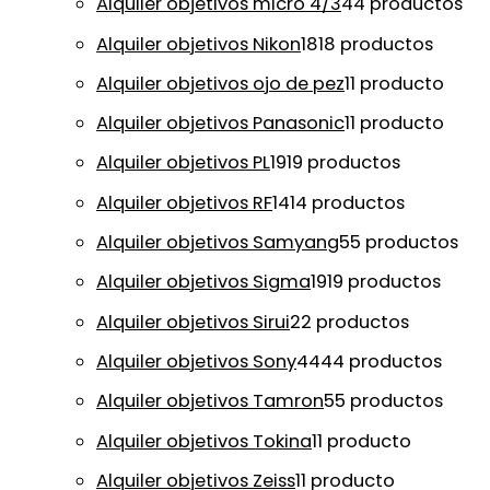
Alquiler objetivos micro 4/3
4
4 productos
Alquiler objetivos Nikon
18
18 productos
Alquiler objetivos ojo de pez
1
1 producto
Alquiler objetivos Panasonic
1
1 producto
Alquiler objetivos PL
19
19 productos
Alquiler objetivos RF
14
14 productos
Alquiler objetivos Samyang
5
5 productos
Alquiler objetivos Sigma
19
19 productos
Alquiler objetivos Sirui
2
2 productos
Alquiler objetivos Sony
44
44 productos
Alquiler objetivos Tamron
5
5 productos
Alquiler objetivos Tokina
1
1 producto
Alquiler objetivos Zeiss
1
1 producto