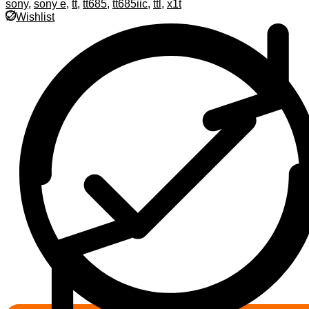
sony
,
sony e
,
tt
,
tt685
,
tt685iic
,
ttl
,
x1t
Wishlist