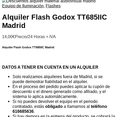
Equipo de Iluminación
,
Flashes
Alquiler Flash Godox TT685IIC
Madrid
14,00
€
Precio/24 Horas + IVA
Alquiler Flash Godox TT685IIC Madrid
DATOS A TENER EN CUENTA EN UN ALQUILER
Solo realizamos alquileres fuera de Madrid, si se
puede demostrar fiabilidad en el alquiler.
En el proceso del pedido puedes aplicar tu cupón de
descuento o el dinero generado como afiliado, y el
sistema lo aplica automáticamente.
Si no puedes devolver el equipo en el periodo
contratado, estás
obligado
a llamarnos al
teléfono
616685636
.
Si hay demora en la entrega del producto, se cobrará la