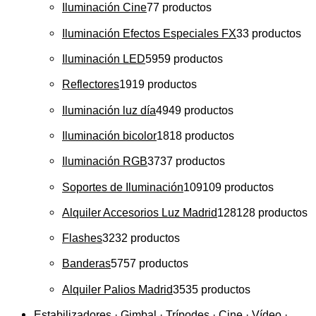
Iluminación Cine
7
7 productos
Iluminación Efectos Especiales FX
3
3 productos
Iluminación LED
59
59 productos
Reflectores
19
19 productos
Iluminación luz día
49
49 productos
Iluminación bicolor
18
18 productos
Iluminación RGB
37
37 productos
Soportes de Iluminación
109
109 productos
Alquiler Accesorios Luz Madrid
128
128 productos
Flashes
32
32 productos
Banderas
57
57 productos
Alquiler Palios Madrid
35
35 productos
Estabilizadores · Gimbal · Trípodes · Cine · Vídeo ·