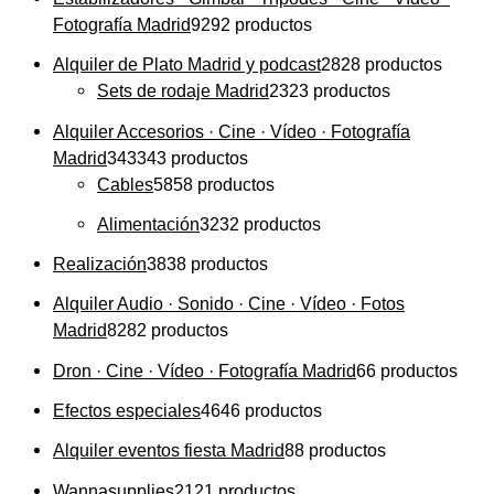
Fotografía Madrid
92
92 productos
Alquiler de Plato Madrid y podcast
28
28 productos
Sets de rodaje Madrid
23
23 productos
Alquiler Accesorios · Cine · Vídeo · Fotografía
Madrid
343
343 productos
Cables
58
58 productos
Alimentación
32
32 productos
Realización
38
38 productos
Alquiler Audio · Sonido · Cine · Vídeo · Fotos
Madrid
82
82 productos
Dron · Cine · Vídeo · Fotografía Madrid
6
6 productos
Efectos especiales
46
46 productos
Alquiler eventos fiesta Madrid
8
8 productos
Wannasupplies
21
21 productos