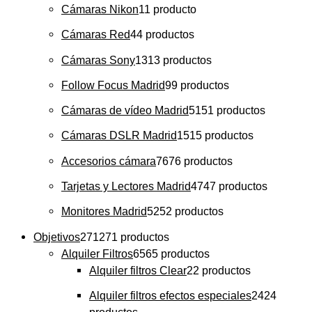
Cámaras Nikon
1
1 producto
Cámaras Red
4
4 productos
Cámaras Sony
13
13 productos
Follow Focus Madrid
9
9 productos
Cámaras de vídeo Madrid
51
51 productos
Cámaras DSLR Madrid
15
15 productos
Accesorios cámara
76
76 productos
Tarjetas y Lectores Madrid
47
47 productos
Monitores Madrid
52
52 productos
Objetivos
271
271 productos
Alquiler Filtros
65
65 productos
Alquiler filtros Clear
2
2 productos
Alquiler filtros efectos especiales
24
24
productos