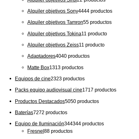
Alquiler objetivos Sony
44
44 productos
Alquiler objetivos Tamron
5
5 productos
Alquiler objetivos Tokina
1
1 producto
Alquiler objetivos Zeiss
1
1 producto
Adaptadores
40
40 productos
Matte Box
13
13 productos
Equipos de cine
23
23 productos
Packs equipo audiovisual cine
17
17 productos
Productos Destacados
50
50 productos
Baterías
72
72 productos
Equipo de Iluminación
344
344 productos
Fresnel
8
8 productos