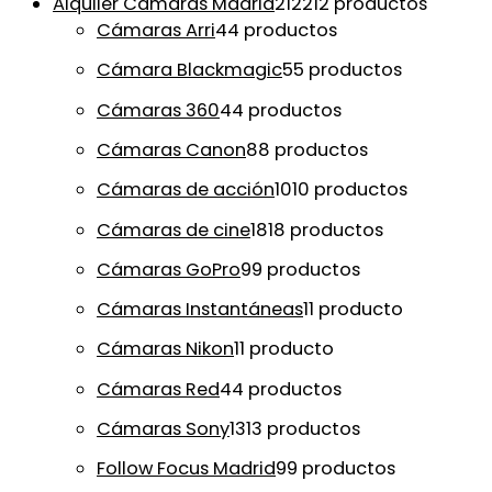
Alquiler Cámaras Madrid
212
212 productos
Cámaras Arri
4
4 productos
Cámara Blackmagic
5
5 productos
Cámaras 360
4
4 productos
Cámaras Canon
8
8 productos
Cámaras de acción
10
10 productos
Cámaras de cine
18
18 productos
Cámaras GoPro
9
9 productos
Cámaras Instantáneas
1
1 producto
Cámaras Nikon
1
1 producto
Cámaras Red
4
4 productos
Cámaras Sony
13
13 productos
Follow Focus Madrid
9
9 productos