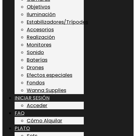
Objetivos
Iluminación
Estabilizadores/Trípodes
Accesorios
Realización
Monitores
Sonido
Baterías
Drones
Efectos especiales
Fondos
Wanna Supplies
INICIAR SESIÓN
Acceder
FAQ
Cómo Alquilar
PLATO
Sets