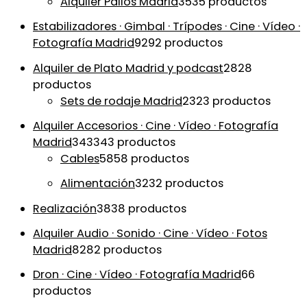
Alquiler Palios Madrid
35
35 productos
Estabilizadores · Gimbal · Trípodes · Cine · Vídeo ·
Fotografía Madrid
92
92 productos
Alquiler de Plato Madrid y podcast
28
28
productos
Sets de rodaje Madrid
23
23 productos
Alquiler Accesorios · Cine · Vídeo · Fotografía
Madrid
343
343 productos
Cables
58
58 productos
Alimentación
32
32 productos
Realización
38
38 productos
Alquiler Audio · Sonido · Cine · Vídeo · Fotos
Madrid
82
82 productos
Dron · Cine · Vídeo · Fotografía Madrid
6
6
productos