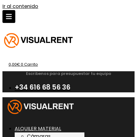
Ir al contenido
0,00
€
0
Carrito
Escribenos para presupuestar tu equipo
+34 616 68 56 36
ALQUILER MATERIAL
Cámaras