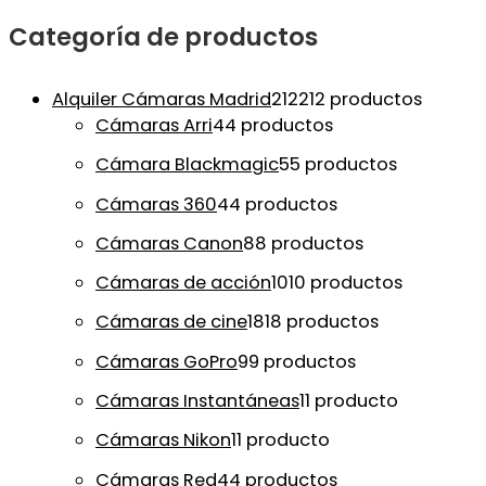
Categoría de productos
Alquiler Cámaras Madrid
212
212 productos
Cámaras Arri
4
4 productos
Cámara Blackmagic
5
5 productos
Cámaras 360
4
4 productos
Cámaras Canon
8
8 productos
Cámaras de acción
10
10 productos
Cámaras de cine
18
18 productos
Cámaras GoPro
9
9 productos
Cámaras Instantáneas
1
1 producto
Cámaras Nikon
1
1 producto
Cámaras Red
4
4 productos