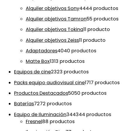
Alquiler objetivos Sony
44
44 productos
Alquiler objetivos Tamron
5
5 productos
Alquiler objetivos Tokina
1
1 producto
Alquiler objetivos Zeiss
1
1 producto
Adaptadores
40
40 productos
Matte Box
13
13 productos
Equipos de cine
23
23 productos
Packs equipo audiovisual cine
17
17 productos
Productos Destacados
50
50 productos
Baterías
72
72 productos
Equipo de Iluminación
344
344 productos
Fresnel
8
8 productos