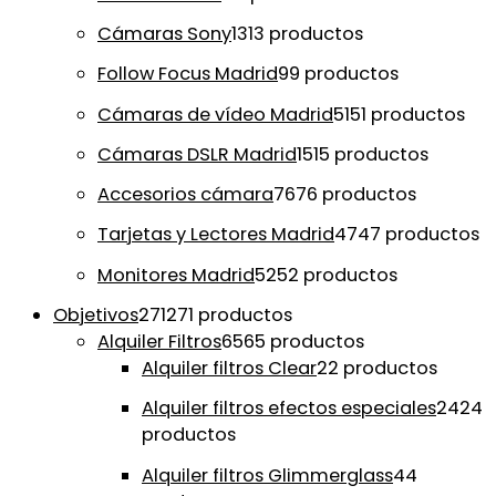
Cámaras Sony
13
13 productos
Follow Focus Madrid
9
9 productos
Cámaras de vídeo Madrid
51
51 productos
Cámaras DSLR Madrid
15
15 productos
Accesorios cámara
76
76 productos
Tarjetas y Lectores Madrid
47
47 productos
Monitores Madrid
52
52 productos
Objetivos
271
271 productos
Alquiler Filtros
65
65 productos
Alquiler filtros Clear
2
2 productos
Alquiler filtros efectos especiales
24
24
productos
Alquiler filtros Glimmerglass
4
4