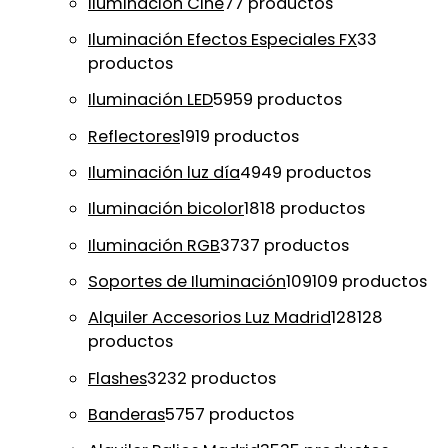
Iluminación Cine
7
7 productos
Iluminación Efectos Especiales FX
3
3
productos
Iluminación LED
59
59 productos
Reflectores
19
19 productos
Iluminación luz día
49
49 productos
Iluminación bicolor
18
18 productos
Iluminación RGB
37
37 productos
Soportes de Iluminación
109
109 productos
Alquiler Accesorios Luz Madrid
128
128
productos
Flashes
32
32 productos
Banderas
57
57 productos