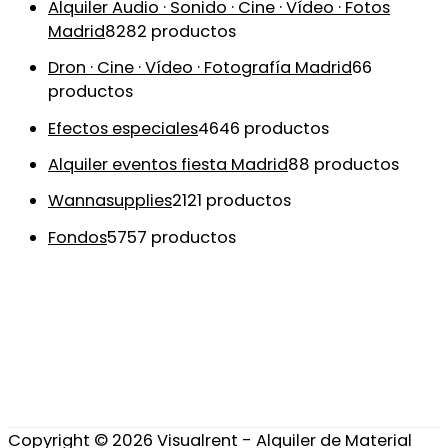
Alquiler Audio · Sonido · Cine · Vídeo · Fotos
Madrid
82
82 productos
Dron · Cine · Vídeo · Fotografía Madrid
6
6
productos
Efectos especiales
46
46 productos
Alquiler eventos fiesta Madrid
8
8 productos
Wannasupplies
21
21 productos
Fondos
57
57 productos
Copyright © 2026
Visualrent - Alquiler de Material