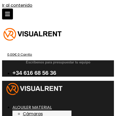
Ir al contenido
0,00
€
0
Carrito
Escribenos para presupuestar tu equipo
+34 616 68 56 36
ALQUILER MATERIAL
Cámaras