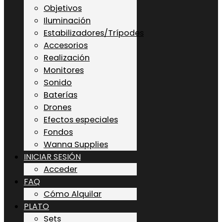
Objetivos
Iluminación
Estabilizadores/Trípodes
Accesorios
Realización
Monitores
Sonido
Baterías
Drones
Efectos especiales
Fondos
Wanna Supplies
INICIAR SESIÓN
Acceder
FAQ
Cómo Alquilar
PLATO
Sets