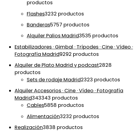
productos
Flashes
32
32 productos
Banderas
57
57 productos
Alquiler Palios Madrid
35
35 productos
Estabilizadores · Gimbal · Trípodes · Cine · Vídeo ·
Fotografía Madrid
92
92 productos
Alquiler de Plato Madrid y podcast
28
28
productos
Sets de rodaje Madrid
23
23 productos
Alquiler Accesorios · Cine · Vídeo · Fotografía
Madrid
343
343 productos
Cables
58
58 productos
Alimentación
32
32 productos
Realización
38
38 productos