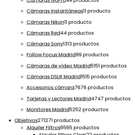
Cámaras GoPro
9
9 productos
Cámaras Instantáneas
1
1 producto
Cámaras Nikon
1
1 producto
Cámaras Red
4
4 productos
Cámaras Sony
13
13 productos
Follow Focus Madrid
9
9 productos
Cámaras de vídeo Madrid
51
51 productos
Cámaras DSLR Madrid
15
15 productos
Accesorios cámara
76
76 productos
Tarjetas y Lectores Madrid
47
47 productos
Monitores Madrid
52
52 productos
Objetivos
271
271 productos
Alquiler Filtros
65
65 productos
Alquiler filtros Clear
2
2 productos