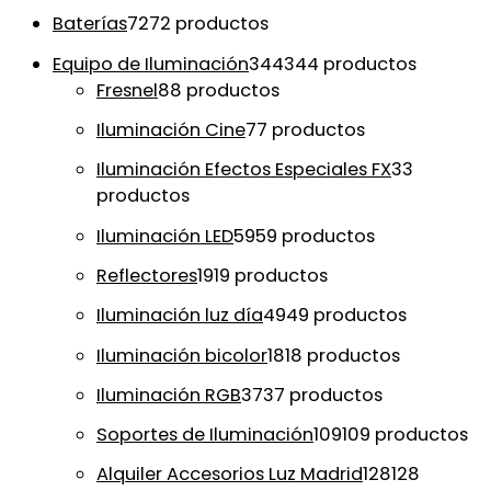
Baterías
72
72 productos
Equipo de Iluminación
344
344 productos
Fresnel
8
8 productos
Iluminación Cine
7
7 productos
Iluminación Efectos Especiales FX
3
3
productos
Iluminación LED
59
59 productos
Reflectores
19
19 productos
Iluminación luz día
49
49 productos
Iluminación bicolor
18
18 productos
Iluminación RGB
37
37 productos
Soportes de Iluminación
109
109 productos
Alquiler Accesorios Luz Madrid
128
128