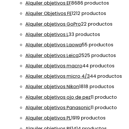
Alquiler objetivos EF
86
86 productos
Alquiler Objetivos FE
12
12 productos
Alquiler objetivos GoPro
2
2 productos
Alquiler objetivos L
3
3 productos
Alquiler objetivos Laowa
5
5 productos
Alquiler objetivos Leica
25
25 productos
Alquiler objetivos macro
4
4 productos
Alquiler objetivos micro 4/3
4
4 productos
Alquiler objetivos Nikon
18
18 productos
Alquiler objetivos ojo de pez
1
1 producto
Alquiler objetivos Panasonic
1
1 producto
Alquiler objetivos PL
19
19 productos
Alquiler objetivos RF
14
14 productos